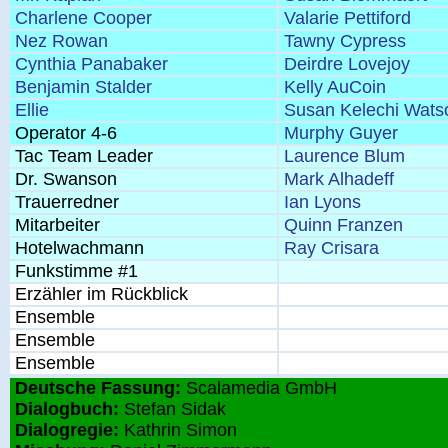
Charlene Cooper
Valarie Pettiford
Nez Rowan
Tawny Cypress
Cynthia Panabaker
Deirdre Lovejoy
Benjamin Stalder
Kelly AuCoin
Ellie
Susan Kelechi Wats
Operator 4-6
Murphy Guyer
Tac Team Leader
Laurence Blum
Dr. Swanson
Mark Alhadeff
Trauerredner
Ian Lyons
Mitarbeiter
Quinn Franzen
Hotelwachmann
Ray Crisara
Funkstimme #1
Erzähler im Rückblick
Ensemble
Ensemble
Ensemble
Deutsche Fassung:
Scalamedia GmbH
Dialogbuch:
Stefan Sidak
Dialogregie:
Kathrin Simon