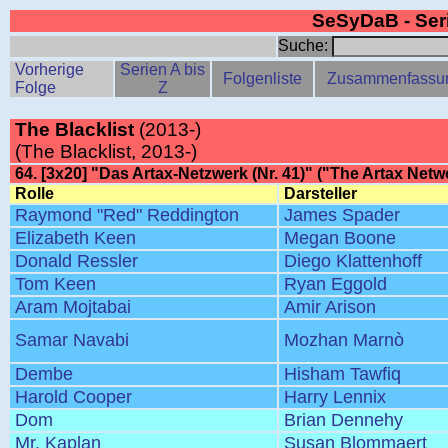
SeSyDaB - Se
Suche:
Vorherige
Serien A bis
Folgenliste
Zusammenfassu
Folge
Z
The Blacklist
(2013-)
(The Blacklist, 2013-)
64. [3x20] "Das Artax-Netzwerk (Nr. 41)" ("The Artax Netwo
Rolle
Darsteller
Raymond "Red" Reddington
James Spader
Elizabeth Keen
Megan Boone
Donald Ressler
Diego Klattenhoff
Tom Keen
Ryan Eggold
Aram Mojtabai
Amir Arison
Samar Navabi
Mozhan Marnò
Dembe
Hisham Tawfiq
Harold Cooper
Harry Lennix
Dom
Brian Dennehy
Mr. Kaplan
Susan Blommaert