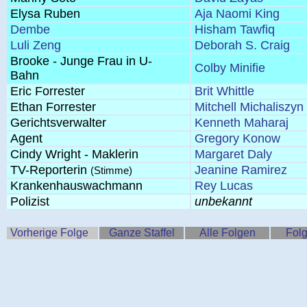
Elysa Ruben
Aja Naomi King
Dembe
Hisham Tawfiq
Luli Zeng
Deborah S. Craig
Brooke - Junge Frau in U-
Colby Minifie
Bahn
Eric Forrester
Brit Whittle
Ethan Forrester
Mitchell Michaliszyn
Gerichtsverwalter
Kenneth Maharaj
Agent
Gregory Konow
Cindy Wright - Maklerin
Margaret Daly
TV-Reporterin
Jeanine Ramirez
(Stimme)
Krankenhauswachmann
Rey Lucas
Polizist
unbekannt
Vorherige Folge
Ganze Staffel
Alle Folgen
Folg