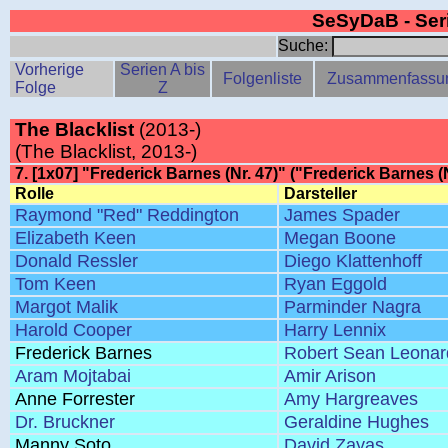
SeSyDaB - Se
Suche:
Vorherige
Serien A bis
Folgenliste
Zusammenfassu
Folge
Z
The Blacklist
(2013-)
(The Blacklist, 2013-)
7. [1x07] "Frederick Barnes (Nr. 47)" ("Frederick Barnes (
Rolle
Darsteller
Raymond "Red" Reddington
James Spader
Elizabeth Keen
Megan Boone
Donald Ressler
Diego Klattenhoff
Tom Keen
Ryan Eggold
Margot Malik
Parminder Nagra
Harold Cooper
Harry Lennix
Frederick Barnes
Robert Sean Leonar
Aram Mojtabai
Amir Arison
Anne Forrester
Amy Hargreaves
Dr. Bruckner
Geraldine Hughes
Manny Soto
David Zayas