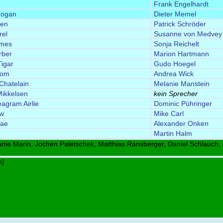
Frank Engelhardt
Hogan
Dieter Memel
ten
Patrick Schröder
rel
Susanne von Medvey
lmes
Sonja Reichelt
rber
Marion Hartmann
igar
Gudo Hoegel
oom
Andrea Wick
 Chatelain
Melanie Manstein
ikkelsen
kein Sprecher
agram Airlie
Dominic Pühringer
aw
Mike Carl
Bae
Alexander Onken
Martin Halm
nie Marin, Jochen Paletschek, Matthias Ransberger, Daniel Schlauch
n]