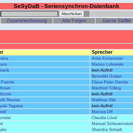
SeSyDaB - Seriensynchron-Datenbank
:
Zusammenfassung
Alle Folgen
Ganze Staffel
er
Sprecher
valos
Anke Kortemeier
vans
Manou Lubowski
ntank
kein Auftritt
Benedikt Gutjan
a Fuente
Claus-Peter Damitz
Brown
Manfred Trilling
thcote
kein Auftritt
ith Rennie
Matthias Klie
oyuki Tagawa
kein Auftritt
ell
Marcus Off
orsdal
Claudia Lössl
rd
Manuel Scheuernstuh
suko
Shandra Schadt