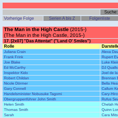
Suche
Vorherige Folge
Serien A bis Z
Folgenliste
The Man in the High Castle
(2015-)
(The Man in the High Castle, 2015-)
17. [2x07] "Das Attentat" ("Land O' Smiles")
Rolle
Darstell
Juliana Crain
Alexa Da
Frank Frink
Rupert E
Joe Blake
Luke Klei
Ed McCarthy
DJ Qualls
Inspektor Kido
Joel de l
Robert Childan
Brennan 
Nicole Dörmer
Bella Hea
Gary Connell
Callum Ke
Handelsminister Nobusuke Tagomi
Cary-Hir
Obergruppenführer John Smith
Rufus Sew
Helen Smith
Chelah H
Thomas Smith
Quinn Lo
Sarah
Cara Mit