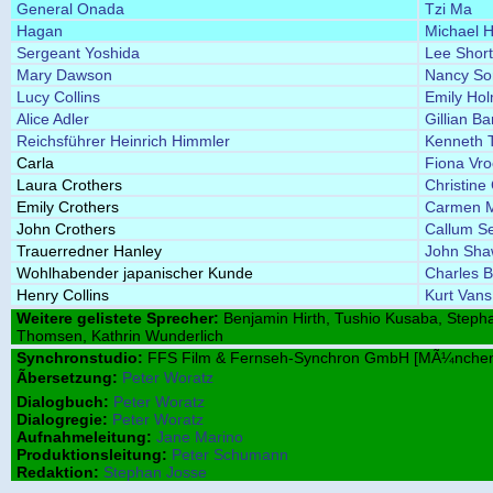
General Onada
Tzi Ma
Hagan
Michael 
Sergeant Yoshida
Lee Shor
Mary Dawson
Nancy So
Lucy Collins
Emily Ho
Alice Adler
Gillian Ba
Reichsführer Heinrich Himmler
Kenneth T
Carla
Fiona Vr
Laura Crothers
Christine
Emily Crothers
Carmen M
John Crothers
Callum Se
Trauerredner Hanley
John Sh
Wohlhabender japanischer Kunde
Charles 
Henry Collins
Kurt Vans
Weitere gelistete Sprecher:
Benjamin Hirth, Tushio Kusaba, Stepha
Thomsen, Kathrin Wunderlich
Synchronstudio:
FFS Film & Fernseh-Synchron GmbH [MÃ¼nche
Ãbersetzung:
Peter Woratz
Dialogbuch:
Peter Woratz
Dialogregie:
Peter Woratz
Aufnahmeleitung:
Jane Marino
Produktionsleitung:
Peter Schumann
Redaktion:
Stephan Josse