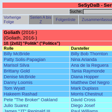
SeSyDaB - Se
Suche:
Vorherige
Serien A bis
Folgenliste
Zusammenfassu
Folge
Z
Goliath
(2016-)
(Goliath, 2016-)
10. [2x02] "Politik" ("Politics")
Rolle
Darsteller
Billy McBride
Billy Bob Thornton
Patty Solis-Papagian
Nina Arianda
Marisol Silva
Ana de la Reguera
Brittany Gold
Tania Raymonde
Denise McBride
Diana Hopper
Danny Loomis
Matthew Del Negro
Tom Wyatt
Mark Duplass
Hakeem Rashad
Morris Chestnut
Pete "The Broker" Oakland
David Cross
Julio Suarez
Diego Josef
James "JT" Reginald III
Paul Williams