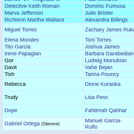
Detective Keith Roman
Dominic Fumusa
Marva Jefferson
Julie Brister
Richterin Martha Wallace
Alexandra Billings
Miguel Torres
Zachary James Ruk
Elena Morales
Toni Torres
Tito Garcia
Joshua James
Irene Papagian
Barbara Garabedian
Gor
Ludwig Manukian
Davit
Vahe Bejan
Tish
Tarina Pouncy
Rebecca
Dione Kuraoka
Trudy
Lisa Pevc
Dope
Fahtimah Qahhar
Manuel Garcia-
Gabriel Ortega
(Stimme)
Rulfo