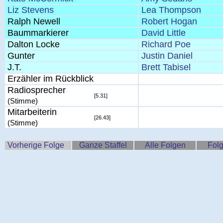
Liz Stevens
Lea Thompson
Ralph Newell
Robert Hogan
Baummarkierer
David Little
Dalton Locke
Richard Poe
Gunter
Justin Daniel
J.T.
Brett Tabisel
Erzähler im Rückblick
Radiosprecher
[5.31]
(Stimme)
Mitarbeiterin
[26.43]
(Stimme)
Vorherige Folge
Ganze Staffel
Alle Folgen
Folg