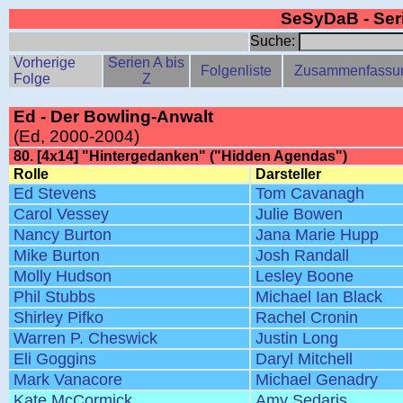
SeSyDaB - Se
Suche:
Vorherige
Serien A bis
Folgenliste
Zusammenfassu
Folge
Z
Ed - Der Bowling-Anwalt
(Ed, 2000-2004)
80. [4x14] "Hintergedanken" ("Hidden Agendas")
Rolle
Darsteller
Ed Stevens
Tom Cavanagh
Carol Vessey
Julie Bowen
Nancy Burton
Jana Marie Hupp
Mike Burton
Josh Randall
Molly Hudson
Lesley Boone
Phil Stubbs
Michael Ian Black
Shirley Pifko
Rachel Cronin
Warren P. Cheswick
Justin Long
Eli Goggins
Daryl Mitchell
Mark Vanacore
Michael Genadry
Kate McCormick
Amy Sedaris