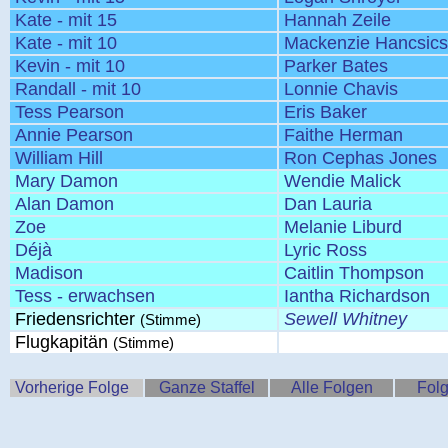
Kate - mit 15
Hannah Zeile
Kate - mit 10
Mackenzie Hancsic
Kevin - mit 10
Parker Bates
Randall - mit 10
Lonnie Chavis
Tess Pearson
Eris Baker
Annie Pearson
Faithe Herman
William Hill
Ron Cephas Jones
Mary Damon
Wendie Malick
Alan Damon
Dan Lauria
Zoe
Melanie Liburd
Déjà
Lyric Ross
Madison
Caitlin Thompson
Tess - erwachsen
Iantha Richardson
Friedensrichter
Sewell Whitney
(Stimme)
Flugkapitän
(Stimme)
Vorherige Folge
Ganze Staffel
Alle Folgen
Folg