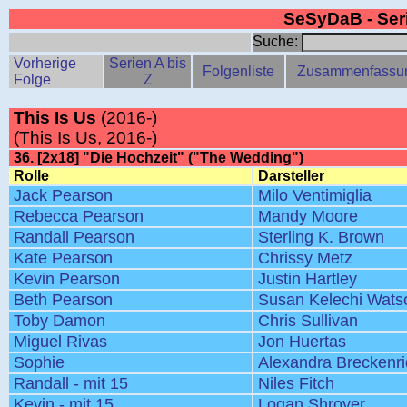
SeSyDaB - Se
Suche:
Vorherige
Serien A bis
Folgenliste
Zusammenfassu
Folge
Z
This Is Us
(2016-)
(This Is Us, 2016-)
36. [2x18] "Die Hochzeit" ("The Wedding")
Rolle
Darsteller
Jack Pearson
Milo Ventimiglia
Rebecca Pearson
Mandy Moore
Randall Pearson
Sterling K. Brown
Kate Pearson
Chrissy Metz
Kevin Pearson
Justin Hartley
Beth Pearson
Susan Kelechi Wats
Toby Damon
Chris Sullivan
Miguel Rivas
Jon Huertas
Sophie
Alexandra Breckenr
Randall - mit 15
Niles Fitch
Kevin - mit 15
Logan Shroyer