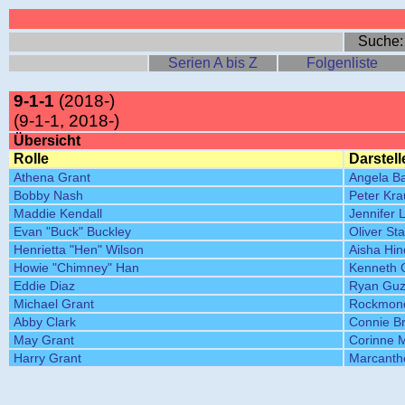
Suche
Serien A bis Z
Folgenliste
9-1-1
(2018-)
(9-1-1, 2018-)
Übersicht
Rolle
Darstell
Athena Grant
Angela Ba
Bobby Nash
Peter Kr
Maddie Kendall
Jennifer 
Evan "Buck" Buckley
Oliver Sta
Henrietta "Hen" Wilson
Aisha Hin
Howie "Chimney" Han
Kenneth 
Eddie Diaz
Ryan Gu
Michael Grant
Rockmon
Abby Clark
Connie Br
May Grant
Corinne 
Harry Grant
Marcanth