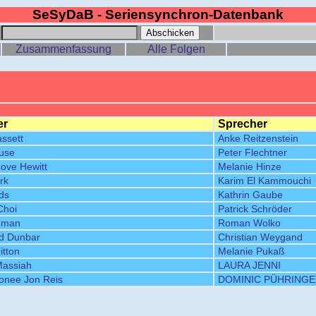
SeSyDaB - Seriensynchron-Datenbank
:
Zusammenfassung
Alle Folgen
er
Sprecher
ssett
Anke Reitzenstein
ause
Peter Flechtner
Love Hewitt
Melanie Hinze
rk
Karim El Kammouchi
ds
Kathrin Gaube
Choi
Patrick Schröder
zman
Roman Wolko
d Dunbar
Christian Weygand
itton
Melanie Pukaß
Massiah
LAURA JENNI
onee Jon Reis
DOMINIC PÜHRING