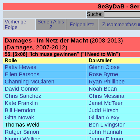
SeSyDaB - Se
Suche:
Vorherige
Serien A bis
Folgenliste
Zusammenfassu
Folge
Z
Damages - Im Netz der Macht
(2008-2013)
(Damages, 2007-2012)
55. [5x06] "Ich muss gewinnen" ("I Need to Win")
Rolle
Darsteller
Patty Hewes
Glenn Close
Ellen Parsons
Rose Byrne
Channing McClaren
Ryan Phillippe
David Connor
Noah Bean
Chris Sanchez
Chris Messina
Kate Franklin
Janet McTeer
Bill Herndon
Judd Hirsch
Gitta Novak
Gillian Alexy
Thomas Weld
Ben Livingston
Rutger Simon
John Hannah
Naomi Walling
Jenna Elfman