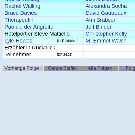
Rachel Walling
Alexandra Socha
Bruce Davies
David Gautreaux
Therapeutin
Ami Brabson
Patrick, der Angreifer
Jeff Binder
Hotelportier Steve Mattiello
Christopher Kelly
Lyle Hewes
M. Emmet Walsh
[im Rückblick]
Erzähler in Rückblick
Teilnehmer
[DF 24.21]
Vorherige Folge
Ganze Staffel
Alle Folgen
Folg