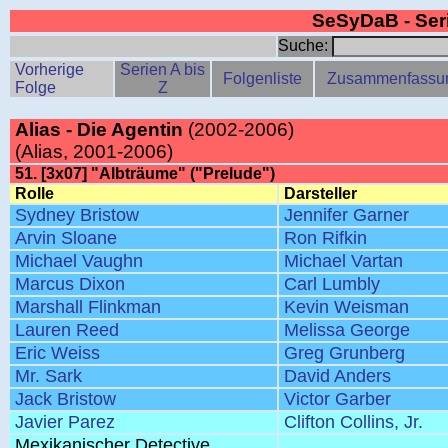
SeSyDaB - Se
Suche:
Vorherige
Serien A bis
Folgenliste
Zusammenfassu
Folge
Z
Alias - Die Agentin
(2002-2006)
(Alias, 2001-2006)
51. [3x07] "Albträume" ("Prelude")
Rolle
Darsteller
Sydney Bristow
Jennifer Garner
Arvin Sloane
Ron Rifkin
Michael Vaughn
Michael Vartan
Marcus Dixon
Carl Lumbly
Marshall Flinkman
Kevin Weisman
Lauren Reed
Melissa George
Eric Weiss
Greg Grunberg
Mr. Sark
David Anders
Jack Bristow
Victor Garber
Javier Parez
Clifton Collins, Jr.
Mexikanischer Detective