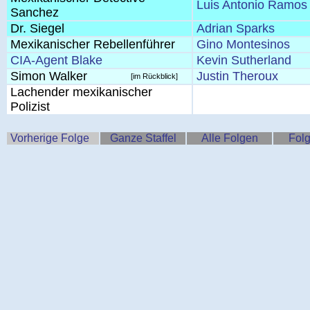
Luis Antonio Ramos
Sanchez
Dr. Siegel
Adrian Sparks
Mexikanischer Rebellenführer
Gino Montesinos
CIA-Agent Blake
Kevin Sutherland
Simon Walker
Justin Theroux
[im Rückblick]
Lachender mexikanischer
Polizist
Vorherige Folge
Ganze Staffel
Alle Folgen
Folg