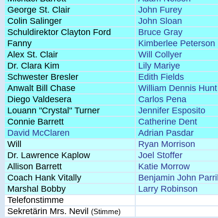
George St. Clair
John Furey
Colin Salinger
John Sloan
Schuldirektor Clayton Ford
Bruce Gray
Fanny
Kimberlee Peterson
Alex St. Clair
Will Collyer
Dr. Clara Kim
Lily Mariye
Schwester Bresler
Edith Fields
Anwalt Bill Chase
William Dennis Hunt
Diego Valdesera
Carlos Pena
Louann "Crystal" Turner
Jennifer Esposito
Connie Barrett
Catherine Dent
David McClaren
Adrian Pasdar
Will
Ryan Morrison
Dr. Lawrence Kaplow
Joel Stoffer
Allison Barrett
Katie Morrow
Coach Hank Vitally
Benjamin John Parril
Marshal Bobby
Larry Robinson
Telefonstimme
Sekretärin Mrs. Nevil
(Stimme)