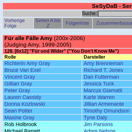
SeSyDaB - Se
Suche:
Vorherige
Serien A bis
Folgenliste
Zusammenfassu
Folge
Z
Für alle Fälle Amy
(200x-2006)
(Judging Amy, 1999-2005)
128. [6x12] "Für und Wider" ("You Don't Know Me")
Rolle
Darsteller
Richterin Amy Gray
Amy Brenneman
Bruce Van Exel
Richard T. Jones
Vincent Gray
Dan Futterman
Gillian Gray
Jessica Tuck
Peter Gray
Marcus Giamatti
Lauren Cassidy
Karle Warren
Donna Kozlowski
Jillian Armenante
Sean Potter
Timothy Omundson
Maxine Gray
Tyne Daly
Rob Holbrook
Jim Parsons
Michael Barrett
Adam Nelson