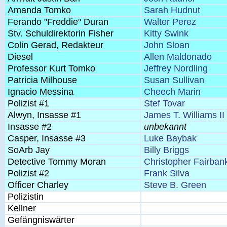
Amanda Tomko
Sarah Hudnut
Ferando "Freddie" Duran
Walter Perez
Stv. Schuldirektorin Fisher
Kitty Swink
Colin Gerad, Redakteur
John Sloan
Diesel
Allen Maldonado
Professor Kurt Tomko
Jeffrey Nordling
Patricia Milhouse
Susan Sullivan
Ignacio Messina
Cheech Marin
Polizist #1
Stef Tovar
Alwyn, Insasse #1
James T. Williams II
Insasse #2
unbekannt
Casper, Insasse #3
Luke Baybak
SoArb Jay
Billy Briggs
Detective Tommy Moran
Christopher Fairban
Polizist #2
Frank Silva
Officer Charley
Steve B. Green
Polizistin
Kellner
Gefängniswärter