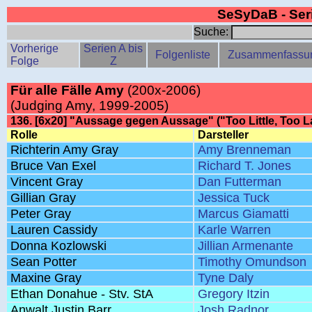
SeSyDaB - Se
Suche:
Vorherige
Serien A bis
Folgenliste
Zusammenfassu
Folge
Z
Für alle Fälle Amy
(200x-2006)
(Judging Amy, 1999-2005)
136. [6x20] "Aussage gegen Aussage" ("Too Little, Too L
Rolle
Darsteller
Richterin Amy Gray
Amy Brenneman
Bruce Van Exel
Richard T. Jones
Vincent Gray
Dan Futterman
Gillian Gray
Jessica Tuck
Peter Gray
Marcus Giamatti
Lauren Cassidy
Karle Warren
Donna Kozlowski
Jillian Armenante
Sean Potter
Timothy Omundson
Maxine Gray
Tyne Daly
Ethan Donahue - Stv. StA
Gregory Itzin
Anwalt Justin Barr
Josh Radnor