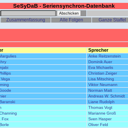
SeSyDaB - Seriensynchron-Datenbank
:
Zusammenfassung
Alle Folgen
Ganze Staffel
er
Sprecher
Margulies
Anke Reitzenstein
chry
Dominik Auer
njabi
Eva Michaelis
illips
Christian Zeiger
 Vega
Lisa Mitsching
ming
Viktor Neumann
 Goode
Norman Matt
nier
Andreas W. Schmidt
 Baranski
Liane Rudolph
h
Thomas Vogt
 Channing
Marianne Groß
. Fox
Sven Hasper
Borle
Oliver Feld