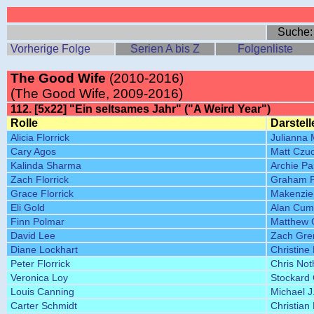
Suche
Vorherige Folge
Serien A bis Z
Folgenliste
The Good Wife
(2010-2016)
(The Good Wife, 2009-2016)
112. [5x22] "Ein seltsames Jahr" ("A Weird Year")
Rolle
Darstell
Alicia Florrick
Julianna 
Cary Agos
Matt Czu
Kalinda Sharma
Archie Pa
Zach Florrick
Graham Ph
Grace Florrick
Makenzie
Eli Gold
Alan Cum
Finn Polmar
Matthew
David Lee
Zach Gre
Diane Lockhart
Christine
Peter Florrick
Chris Not
Veronica Loy
Stockard
Louis Canning
Michael J
Carter Schmidt
Christian 