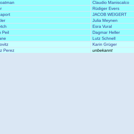
Boatman
Claudio Maniscalco
r
Rüdiger Evers
aport
JACOB WEIGERT
ler
Julia Meynen
tch
Esra Vural
 Peil
Dagmar Heller
ane
Lutz Schnell
ovitz
Karin Grüger
iz Perez
unbekannt