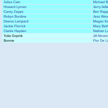
Julius Cain
Michael 
Howard Lyman
Jerry Adle
Carey Zepps
Ben Rapp
Robyn Burdine
Jess Weix
Deena Lampard
Megan Ke
Jackie Florrick
Mary Beth
Clarke Hayden
Nathan L
Yulia Gopnik
Jill Abram
Bonnie
Flor De L