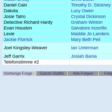
Daniel Cain
Timothy D. Stickney
Dakota
Lucy Owen
Josie Tatro
Crystal Dickinson
Detective Richard Hardy
Graham Winton
Evan Houston
Salvatore Inzerillo
Lexie
Maddie Jo Landers
Jackie Florrick
Mary Beth Peil
Joel Kingsley-Weaver
Ian Unterman
Jeff Garrix
Josiah Bania
Telefonstimme #2
Vorherige Folge
Ganze Staffel
Alle Folgen
Folg