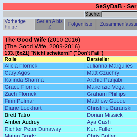
SeSyDaB - Se
Suche:
Vorherige
Serien A bis
Folgenliste
Zusammenfassu
Folge
Z
The Good Wife
(2010-2016)
(The Good Wife, 2009-2016)
133. [6x21] "Nicht scheitern!" ("Don't Fail")
Rolle
Darsteller
Alicia Florrick
Julianna Margulies
Cary Agos
Matt Czuchry
Kalinda Sharma
Archie Panjabi
Grace Florrick
Makenzie Vega
Zach Florrick
Graham Phillips
Finn Polmar
Matthew Goode
Diane Lockhart
Christine Baranski
Brett Tatro
Dorian Missick
Amber Audrey
Aya Cash
Richter Peter Dunaway
Kurt Fuller
Matan Brody
Chris Butler