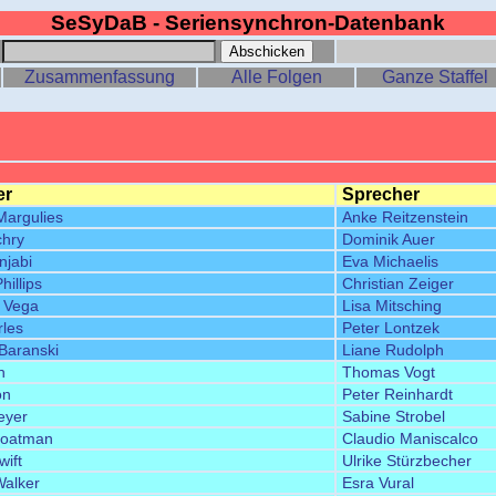
SeSyDaB - Seriensynchron-Datenbank
:
Zusammenfassung
Alle Folgen
Ganze Staffel
er
Sprecher
Margulies
Anke Reitzenstein
chry
Dominik Auer
njabi
Eva Michaelis
illips
Christian Zeiger
 Vega
Lisa Mitsching
rles
Peter Lontzek
 Baranski
Liane Rudolph
h
Thomas Vogt
on
Peter Reinhardt
eyer
Sabine Strobel
Boatman
Claudio Maniscalco
wift
Ulrike Stürzbecher
alker
Esra Vural