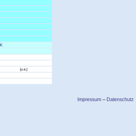
K
[u.a.]
Impressum
--
Datenschutz