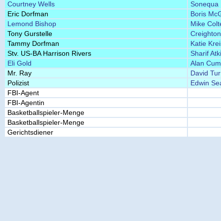
Courtney Wells
Sonequa 
Eric Dorfman
Boris McG
Lemond Bishop
Mike Colt
Tony Gurstelle
Creighto
Tammy Dorfman
Katie Krei
Stv. US-BA Harrison Rivers
Sharif Atk
Eli Gold
Alan Cum
Mr. Ray
David Tur
Polizist
Edwin Se
FBI-Agent
FBI-Agentin
Basketballspieler-Menge
Basketballspieler-Menge
Gerichtsdiener