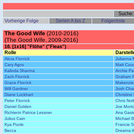
Suche
Vorherige Folge
Serien A bis Z
Folgenliste
The Good Wife
(2010-2016)
(The Good Wife, 2009-2016)
16. [1x16] "Flöhe" ("Fleas")
Rolle
Darstell
Alicia Florrick
Julianna 
Cary Agos
Matt Czu
Kalinda Sharma
Archie Pa
Zach Florrick
Graham Ph
Grace Florrick
Makenzie
Will Gardner
Josh Cha
Diane Lockhart
Christine
Peter Florrick
Chris Not
Daniel Golden
Joe Mort
Richterin Patrice Lessner
Ana Gast
Julius Cain
Michael 
Kya Poole
Francie S
Becca
Dreama W