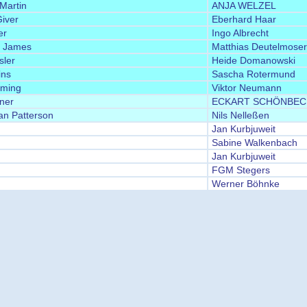
Martin
ANJA WELZEL
iver
Eberhard Haar
er
Ingo Albrecht
n James
Matthias Deutelmoser
sler
Heide Domanowski
ins
Sascha Rotermund
ming
Viktor Neumann
ner
ECKART SCHÖNBEC
an Patterson
Nils Nelleßen
Jan Kurbjuweit
Sabine Walkenbach
Jan Kurbjuweit
FGM Stegers
Werner Böhnke