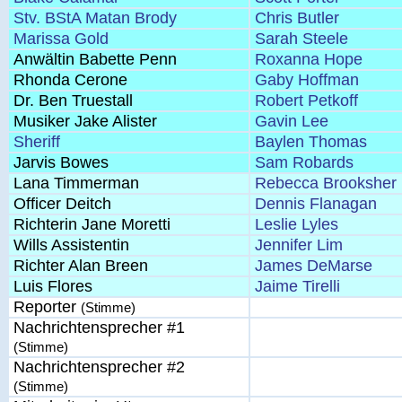
Stv. BStA Matan Brody
Chris Butler
Marissa Gold
Sarah Steele
Anwältin Babette Penn
Roxanna Hope
Rhonda Cerone
Gaby Hoffman
Dr. Ben Truestall
Robert Petkoff
Musiker Jake Alister
Gavin Lee
Sheriff
Baylen Thomas
Jarvis Bowes
Sam Robards
Lana Timmerman
Rebecca Brooksher
Officer Deitch
Dennis Flanagan
Richterin Jane Moretti
Leslie Lyles
Wills Assistentin
Jennifer Lim
Richter Alan Breen
James DeMarse
Luis Flores
Jaime Tirelli
Reporter
(Stimme)
Nachrichtensprecher #1
(Stimme)
Nachrichtensprecher #2
(Stimme)