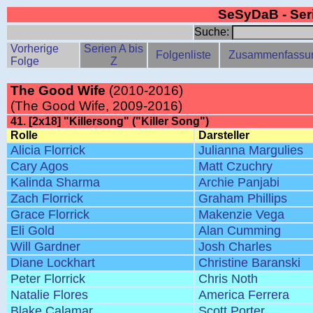
SeSyDaB - Se
Suche:
Vorherige
Serien A bis
Folgenliste
Zusammenfassu
Folge
Z
The Good Wife
(2010-2016)
(The Good Wife, 2009-2016)
41. [2x18] "Killersong" ("Killer Song")
Rolle
Darsteller
Alicia Florrick
Julianna Margulies
Cary Agos
Matt Czuchry
Kalinda Sharma
Archie Panjabi
Zach Florrick
Graham Phillips
Grace Florrick
Makenzie Vega
Eli Gold
Alan Cumming
Will Gardner
Josh Charles
Diane Lockhart
Christine Baranski
Peter Florrick
Chris Noth
Natalie Flores
America Ferrera
Blake Calamar
Scott Porter