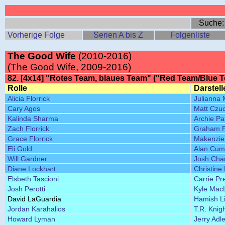
Suche
Vorherige Folge
Serien A bis Z
Folgenliste
The Good Wife
(2010-2016)
(The Good Wife, 2009-2016)
82. [4x14] "Rotes Team, blaues Team" ("Red Team/Blue 
Rolle
Darstell
Alicia Florrick
Julianna 
Cary Agos
Matt Czu
Kalinda Sharma
Archie Pa
Zach Florrick
Graham Ph
Grace Florrick
Makenzie
Eli Gold
Alan Cum
Will Gardner
Josh Cha
Diane Lockhart
Christine
Elsbeth Tascioni
Carrie Pr
Josh Perotti
Kyle Mac
David LaGuardia
Hamish Li
Jordan Karahalios
T.R. Knig
Howard Lyman
Jerry Adle