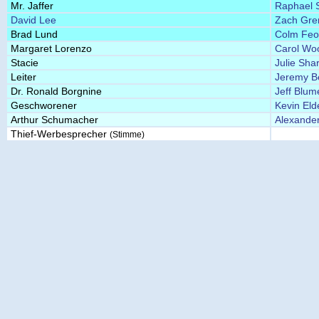
Mr. Jaffer
Raphael 
David Lee
Zach Gre
Brad Lund
Colm Feo
Margaret Lorenzo
Carol Wo
Stacie
Julie Sha
Leiter
Jeremy Be
Dr. Ronald Borgnine
Jeff Blum
Geschworener
Kevin Eld
Arthur Schumacher
Alexander
Thief-Werbesprecher
(Stimme)