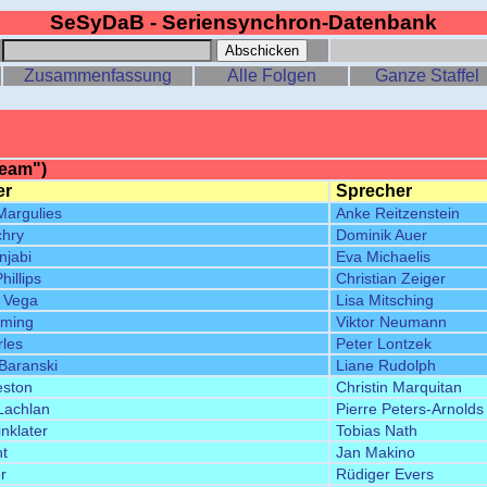
SeSyDaB - Seriensynchron-Datenbank
:
Zusammenfassung
Alle Folgen
Ganze Staffel
Team")
er
Sprecher
Margulies
Anke Reitzenstein
chry
Dominik Auer
njabi
Eva Michaelis
illips
Christian Zeiger
 Vega
Lisa Mitsching
ming
Viktor Neumann
rles
Peter Lontzek
 Baranski
Liane Rudolph
eston
Christin Marquitan
Lachlan
Pierre Peters-Arnolds
nklater
Tobias Nath
ht
Jan Makino
r
Rüdiger Evers