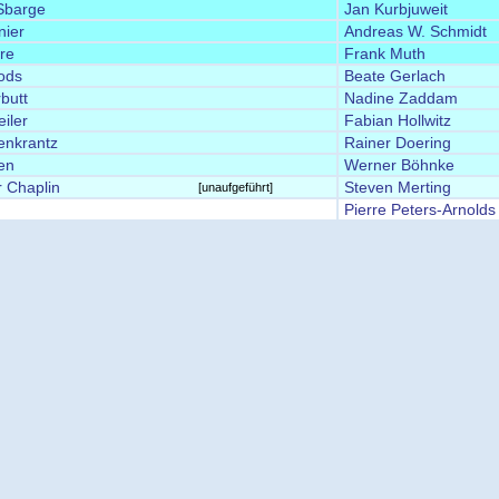
Sbarge
Jan Kurbjuweit
nier
Andreas W. Schmidt
re
Frank Muth
ods
Beate Gerlach
rbutt
Nadine Zaddam
iler
Fabian Hollwitz
enkrantz
Rainer Doering
en
Werner Böhnke
 Chaplin
Steven Merting
[unaufgeführt]
Pierre Peters-Arnolds