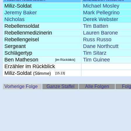
Miliz-Soldat
Michael Mosley
Jeremy Baker
Mark Pellegrino
Nicholas
Derek Webster
Rebellensoldat
Tim Batten
Rebellenmedizinerin
Lauren Barone
Rebellengeisel
Russ Russo
Sergeant
Dane Northcutt
Schlägertyp
Tim Sitarz
Ben Matheson
Tim Guinee
[im Rückblick]
Erzähler im Rückblick
Miliz-Soldat
(Stimme)
[15.13]
Vorherige Folge
Ganze Staffel
Alle Folgen
Folg