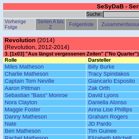
SeSyDaB - Se
Suche:
Vorherige
Serien A bis
Folgenliste
Zusammenfassu
Folge
Z
Revolution
(2014)
(Revolution, 2012-2014)
3. [1x03] "Aus längst vergessenen Zeiten" ("No Quarter")
Rolle
Darsteller
Miles Matheson
Billy Burke
Charlie Matheson
Tracy Spiridakos
Captain Tom Neville
Giancarlo Esposito
Aaron Pittman
Zak Orth
Sebastian "Bass" Monroe
David Lyons
Nora Clayton
Daniella Alonso
Maggie Foster
Anna Lise Phillips
Danny Matheson
Graham Rogers
Nate
JD Pardo
Ben Matheson
Tim Guinee
Rachel Matheson
Elizabeth Mitchell