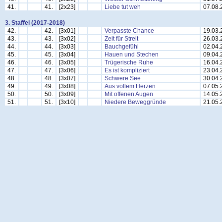
41.
41.
[2x23]
Liebe tut weh
07.08.
3. Staffel (2017-2018)
42.
42.
[3x01]
Verpasste Chance
19.03.
43.
43.
[3x02]
Zeit für Streit
26.03.
44.
44.
[3x03]
Bauchgefühl
02.04.
45.
45.
[3x04]
Hauen und Stechen
09.04.
46.
46.
[3x05]
Trügerische Ruhe
16.04.
47.
47.
[3x06]
Es ist kompliziert
23.04.
48.
48.
[3x07]
Schwere See
30.04.
49.
49.
[3x08]
Aus vollem Herzen
07.05.
50.
50.
[3x09]
Mit offenen Augen
14.05.
51.
51.
[3x10]
Niedere Beweggründe
21.05.