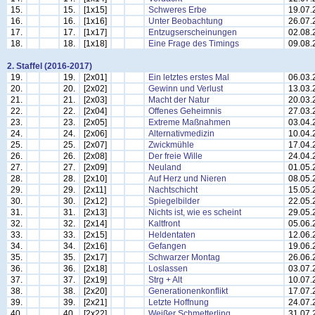
15.
15.
[1x15]
Schweres Erbe
19.07.
16.
16.
[1x16]
Unter Beobachtung
26.07.
17.
17.
[1x17]
Entzugserscheinungen
02.08.
18.
18.
[1x18]
Eine Frage des Timings
09.08.
2. Staffel (2016-2017)
19.
19.
[2x01]
Ein letztes erstes Mal
06.03.
20.
20.
[2x02]
Gewinn und Verlust
13.03.
21.
21.
[2x03]
Macht der Natur
20.03.
22.
22.
[2x04]
Offenes Geheimnis
27.03.
23.
23.
[2x05]
Extreme Maßnahmen
03.04.
24.
24.
[2x06]
Alternativmedizin
10.04.
25.
25.
[2x07]
Zwickmühle
17.04.
26.
26.
[2x08]
Der freie Wille
24.04.
27.
27.
[2x09]
Neuland
01.05.
28.
28.
[2x10]
Auf Herz und Nieren
08.05.
29.
29.
[2x11]
Nachtschicht
15.05.
30.
30.
[2x12]
Spiegelbilder
22.05.
31.
31.
[2x13]
Nichts ist, wie es scheint
29.05.
32.
32.
[2x14]
Kaltfront
05.06.
33.
33.
[2x15]
Heldentaten
12.06.
34.
34.
[2x16]
Gefangen
19.06.
35.
35.
[2x17]
Schwarzer Montag
26.06.
36.
36.
[2x18]
Loslassen
03.07.
37.
37.
[2x19]
Strg + Alt
10.07.
38.
38.
[2x20]
Generationenkonflikt
17.07.
39.
39.
[2x21]
Letzte Hoffnung
24.07.
40.
40.
[2x22]
Weißer Schmetterling
31.07.