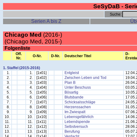
SeSyDaB - Ser
Suche:
Serien A bis Z
Üb
Chicago Med
(2016-)
(Chicago Med, 2015-)
Folgenliste
Off.
D-
O-Nr.
D-Nr.
Deutscher Titel
Nr.
Erstd
1. Staffel (2015-2016)
1.
1.
[1x01]
Entgleist
12.04.
2.
2.
[1x02]
Zwischen Leben und Tod
19.04.
3.
3.
[1x03]
Plan B
26.04.
4.
4.
[1x04]
Unter Beschuss
03.05.
5.
5.
[1x05]
Bösartig
10.05.
6.
6.
[1x06]
Blutsbande
17.05.
7.
7.
[1x07]
Schicksalsschläge
24.05.
8.
8.
[1x08]
Herzenssachen
31.05.
9.
9.
[1x09]
Im Zwiespalt
07.06.
10.
10.
[1x10]
Lebensgefährlich
14.06.
11.
11.
[1x11]
Lebendspende
21.06.
12.
12.
[1x12]
Selbstversuch
28.06.
13.
13.
[1x13]
Berufung
05.07.
14.
14.
[1x14]
Verdacht
12.07.