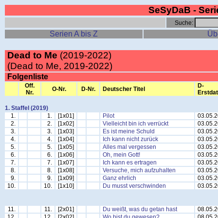
SeSyDaB - Ser
Suche:
Serien A bis Z
Üb
Dead to Me
(2019-2022)
(Dead to Me, 2019-2022)
Folgenliste
Off.
D-
O-Nr.
D-Nr.
Deutscher Titel
Nr.
Erstda
1. Staffel (2019)
1.
1.
[1x01]
Pilot
03.05.
2.
2.
[1x02]
Vielleicht bin ich verrückt
03.05.
3.
3.
[1x03]
Es ist meine Schuld
03.05.
4.
4.
[1x04]
Ich kann nicht zurück
03.05.
5.
5.
[1x05]
Alles mal vergessen
03.05.
6.
6.
[1x06]
Oh, mein Gott!
03.05.
7.
7.
[1x07]
Ich kann es ertragen
03.05.
8.
8.
[1x08]
Versuche, mich aufzuhalten
03.05.
9.
9.
[1x09]
Ganz ehrlich
03.05.
10.
10.
[1x10]
Du musst verschwinden
03.05.
11.
11.
[2x01]
Du weißt, was du getan hast
08.05.
12.
12.
[2x02]
Wo bist du gewesen?
08.05.