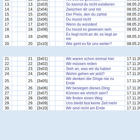
13.
13.
[2x03]
So kannst du nicht existieren
08.05.
14.
14.
[2x04]
Zwischen dir und mir
08.05.
15.
15.
[2x05]
Der Preis, den du zahlst
08.05.
16.
16.
[2x06]
Du musst nicht
08.05.
17.
17.
[2x07]
Wenn du wüsstest
08.05.
18.
18.
[2x08]
Du musst es gewesen sein
08.05.
Es liegt nicht an dir, es liegt an
19.
19.
[2x09]
08.05.
mir
20.
20.
[2x10]
Wie geht es für uns weiter?
08.05.
21.
21.
[3x01]
Wir waren schon einmal hier
17.11.
22.
22.
[3x02]
Wir müssen reden
17.11.
23.
23.
[3x03]
Sieh an, was wir da haben
17.11.
24.
24.
[3x04]
Wohin gehen wir jetzt?
17.11.
Wir denken die Dinge nie zu
25.
25.
[3x05]
17.11.
Ende
26.
26.
[3x06]
Wir besiegen dieses Ding
17.11.
27.
27.
[3x07]
Können wir ehrlich sein?
17.11.
28.
28.
[3x08]
Wir finden einen Weg
17.11.
29.
29.
[3x09]
Uns bleibt fast keine Zeit mehr
17.11.
30.
30.
[3x10]
Wir sind nicht am Ende
17.11.