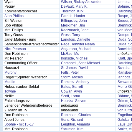
Wyatt
Wilson, Rickey Alexander
Iannotta,
Peggy
DeVault, Mary K.
Böhme, 
Kommentarsprecher
Thornton, Kirk
Darching
Alan Philips
Parrish, Hunter
Raspe, 
Bill Weston
Billingsley, John
Breuer, 
Bob Philips
Meskimen, Jim
Brennick
Mrs. Philips
Kaczmarek, Jane
von Med
Terry Gross
Gross, Terry
Dempe, 
Janet Malone - jung
Langlois, Danielle
Duda, So
Samenspende-Krankenschwester
Page, Jennifer Neala
Duda, So
Nick Pearson
Angarano, Michael
Bonvicini
Don Robinson
McRae, Mo
unbekan
Mr. Pearson
Ironside, Michael
Kraft, Bj
Commanding Officer
Campbell, Scott Michael
Darching
Hausarzt
St. James, David
Schicha,
Murphy
Falls, Peter
Ransberg
Roger "Squirrel" Watterson
Storm, Moses
Iannotta,
Murillo
Ramirez, Anthony
Schwarzm
Hubschrauber-Soldat
Bales, Garrett
Moritz G
Townie
Cowan, Alvin
unbekan
Nellie
Scott, Lorna
Böhme, 
Entbindungsarzt
Houska, Steven
Grimm, M
Leiter der Wehrdienstbehörde
unbekannt
Brennick
2. Mann im TV
unbekannt
von Klitz
Don Robinson
Robinson, Charles
Engelhar
Albert Jones
Gant, Richard
Galuba, 
Sophie - mit 15-17
Leighton, Amanda
Laus, Zi
Mrs. Robinson
Staunton, Kim
Amler, M