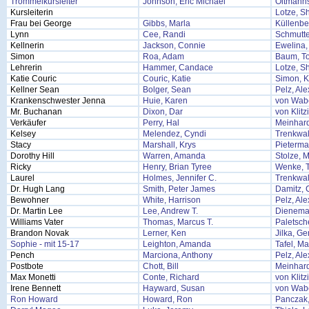
Trommelkursleiter
Johnson, Eric Michael
Oltmann
Kursleiterin
Lotze, Sh
Frau bei George
Gibbs, Marla
Küllenbe
Lynn
Cee, Randi
Schmutte
Kellnerin
Jackson, Connie
Ewelina,
Simon
Roa, Adam
Baum, T
Lehrerin
Hammer, Candace
Lotze, Sh
Katie Couric
Couric, Katie
Simon, K
Kellner Sean
Bolger, Sean
Pelz, Al
Krankenschwester Jenna
Huie, Karen
von Wab
Mr. Buchanan
Dixon, Dar
von Klitz
Verkäufer
Perry, Hal
Meinhar
Kelsey
Melendez, Cyndi
Trenkwal
Stacy
Marshall, Krys
Pieterma
Dorothy Hill
Warren, Amanda
Stolze, 
Ricky
Henry, Brian Tyree
Wenke, 
Laurel
Holmes, Jennifer C.
Trenkwal
Dr. Hugh Lang
Smith, Peter James
Damitz, 
Bewohner
White, Harrison
Pelz, Al
Dr. Martin Lee
Lee, Andrew T.
Dieneman
Williams Vater
Thomas, Marcus T.
Paletsch
Brandon Novak
Lerner, Ken
Jilka, Ge
Sophie - mit 15-17
Leighton, Amanda
Tafel, Ma
Pench
Marciona, Anthony
Pelz, Al
Postbote
Chott, Bill
Meinhar
Max Monetti
Conte, Richard
von Klitz
Irene Bennett
Hayward, Susan
von Wab
Ron Howard
Howard, Ron
Panczak