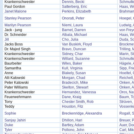
Krankenschwester
Dennis, Becki
Schmutte
Paul Gordon
Satterberg, Eric
Haas, W
Janet Malone
Perkins, Elizabeth
Brahman
Stanley Pearson
Onorati, Peter
Hoegel,
Marilyn Pearson
Niemi, Laura
Ludwig, 
Jack - jung
Barnet, Darren
von Frey
Dr. Schneider
Albala, Michael
Haas, W
Jill
Cho, Julia
Duda, So
Jacks Boss
Van Buskirk, Floyd
Brockmey
Dr. Majed Singh
Bravo, Duncan
Trilling,
Krankenschwester
Sidney, Char
Marin, S
Krankenschwester
Willard, Suzanne
Schmutte
Baurbeiter
Wiles, Baker
Hägele, 
Samantha
Kull, Virginia
Sipp, Fri
Anne
Blakely, Susan
Hoeltel, 
Alli Katowski
Morgan, Chad
Reichelt
Peter Katowski
Bradecich, Mike
Onken, A
Pater Williams
Skelton, Stewart
Onken, A
Krankenschwester
Hernandez, Vanessa
Oros, Na
Feuerwehrmann
Dane, Kraig
Baum, T
Tony
Chester Smith, Rob
Strüven, 
Teddy
Houston, Fitz
Vossenku
Sophie
Breckenridge, Alexandra
Rogall, 
Sanjay Jahiri
Dhillon, Hari
Breuer, 
Duke
Bartley, Adam
Auer, Do
Tyler
Pollono, John
Carl, Mi