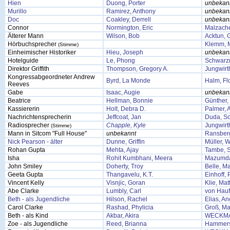
Hien
Duong, Porter
unbekan
Murillo
Ramirez, Anthony
unbekan
Doc
Coakley, Derrell
unbekan
Connor
Normington, Eric
Malzache
Älterer Mann
Wilson, Bob
Acktun, 
Hörbuchsprecher
Klemm, M
(Stimme)
Einheimischer Historiker
Hieu, Joseph
unbekan
Hotelguide
Le, Phong
Schwarzm
Direktor Griffith
Thompson, Gregory A.
Jungwirth
Kongressabgeordneter Andrew
Byrd, La Monde
Halm, Fl
Reeves
Gabe
Isaac, Augie
unbekan
Beatrice
Hellman, Bonnie
Günther,
Kassiererin
Holt, Debra D.
Palmer, A
Nachrichtensprecherin
Jeffcoat, Jan
Duda, So
Radiosprecher
Chapple, Kyle
Jungwirth
(Stimme)
Mann in Sitcom "Full House"
unbekannt
Ransberg
Nick Pearson - älter
Dunne, Griffin
Müller, 
Rohan Gupta
Mehta, Ajay
Tambe, 
Isha
Rohit Kumbhani, Meera
Mazumda
John Smiley
Doherty, Troy
Belle, M
Geeta Gupta
Thangavelu, K.T.
Einhoff, 
Vincent Kelly
Visnjic, Goran
Klie, Mat
Abe Clarke
Lumbly, Carl
von Hauf
Beth - als Jugendliche
Hilson, Rachel
Elias, A
Carol Clarke
Rashad, Phylicia
Groß, Ma
Beth - als Kind
Akbar, Akira
WECKMA
Zoe - als Jugendliche
Reed, Brianna
Hammers