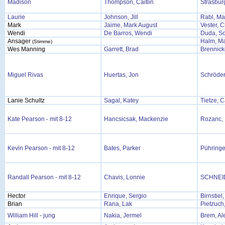
Madison
Thompson, Caitlin
Strasburg
Laurie
Johnson, Jill
Rabl, Ma
Mark
Jaime, Mark August
Vester, 
Wendi
De Barros, Wendi
Duda, So
Ansager
Halm, Ma
(Stimme)
Wes Manning
Garrett, Brad
Brennick
Miguel Rivas
Huertas, Jon
Schröder,
Lanie Schultz
Sagal, Katey
Tietze, C
Kate Pearson - mit 8-12
Hancsicsak, Mackenzie
Rozanc, 
Kevin Pearson - mit 8-12
Bates, Parker
Pühringe
Randall Pearson - mit 8-12
Chavis, Lonnie
SCHNEI
Hector
Enrique, Sergio
Birnstie
Brian
Rana, Lak
Pietzuch
William Hill - jung
Nakia, Jermel
Brem, Al