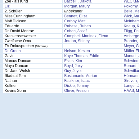
Zoe - als Kind
Baccelli, Dakota
WECKMA
Liz
Morgan, Maury
Pokorny,
2. Schüler
unbekannt
Belle, M
Miss Cunningham
Bennett, Eliza
Wick, An
Matt Dickson
Corboy, Matt
Meinhar
Eduardo
Rabasa, Ruben
Knaup, K
Dr. David Monroe
Cohen, Assaf
Fligg, Pa
Krankenschwester
Campbell-Martinez, Elena
Amberger
Zweifache Oma
Jordan, Shirley
Bronder,
TV-Dokusprecher
Meyer, G
(Stimme)
Dr. Green
Nelson, Kirsten
Müller-E
Gavin
Kaye Thomas, Eddie
Manuel, 
Marcus Duncan
Estes, Kim
Schwiers
Maya Duncan
Boyd, Jaxy
Renard,
Dr. Jane Welsh
Guy, Joyce
Schwitta
Stadtrat Tom
Bustamante, Adrian
Hörmann
Nathan
Faulkner, Isaac
Strüven, 
Kellner
Dickie, Tommy
Langer, 
Kevins Sohn
Oliver, Preston
HAAS, 