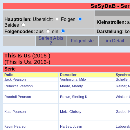
SeSyDaB - Se
Hauptrollen:
Übersicht
Folgen
Kleinstrollen:
a
Beides
Folgencodes:
aus
ein
Darstellung:
ko
Serien A bis
Folgenliste
im Detail
Z
This Is Us
(2016-)
(This Is Us, 2016-)
Serie
Rolle
Darsteller
Synchro
Jack Pearson
Ventimiglia, Milo
Scheffel,
Rebecca Pearson
Moore, Mandy
Rainer, 
Randall Pearson
Brown, Sterling K.
Winkler,
Kate Pearson
Metz, Chrissy
Gaube, K
Kevin Pearson
Hartley, Justin
Lubowsk