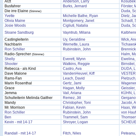
Arzt
Anderson, Larry
Kosubek
Busfahrer
Burks, Jernard
Förster, 
Die irre Elaine
Duda, So
(Stimme)
Yvette
Michelle Bathe, Ryan
Dietz, J
Olivia Maine
Montgomery, Janet
Schadt, 
Josie Woods
Cigliuti, Natalia
Duda, So
Sloane Sandburg
Vayntrub, Milana
Kalbhen
Castingleiterin
Uy, Geraldine
Wick, An
Nachbarin
Wernette, Laura
Tichawsk
Ron Schiller
Rubinstein, John
Brennick
Radio-Sprecher
Halm, Ma
(Stimme)
Shelly
Everett, Wynn
Ewelina,
Shooter
Watkins, Reggie
Birnstie
Rebecca - als Kind
Castro, Ava
DUDA, L
Dave Malone
VandenHeuvel, Kiff
VESTER
Rams-Fan
Leach, David
Pietzuch
Marin Rosenthal
Gertz, Jami
Wagener,
Grace
Hagan, Molly
Geissler
Jemma
Vail, Ariana
KÜHN, L
Schulleiterin Melinda Gaither
Remez, Jill
Gerganof
Mandy
Christopher, Toni
Jacobi, 
Mr. Morrison
Fabian, Kevin
Haas, W
Ron Schiller
Rubinstein, John
von Hauf
Ben
Trammell, Sam
Thomsen
Kevin - mit 14-17
Shroyer, Logan
SCHEUE
Randall - mit 14-17
Fitch, Niles
Peteanu