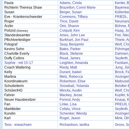
Paula
Adams, Cinda
Kenter, B
Richterin Theresa Shaw
Brazelton, Conni Marie
Bayerwal
Susan
Berger, Susan
Küllenbe
Eve - Krankenschwester
Commons, Tiffany
FRIEDL,
Roger
Trice, David
Neumann
Ärztin
Omi, Sharon
Böhme, 
Polizist
Colquitt, Ken
Haag, J
(Stimme)
Standesbeamter
Ames, John Lee
Frei, Nik
Pflichtverteidiger
Burkhart, Jon Paul
Thiele, 
Fotograf
Seay, Benjamin
Wolf, Chr
Kevins Sohn
Bates, Parker
Pühringe
Charlotte Everly
Black, Stefanie
Dahmen, 
Duffy Collins
Read, James
Seyferth
Sophie - mit 15-17
Leighton, Amanda
Facklam,
Coach Waltering
Riedy, Matt
Jung, Jü
Kelly
Durant, Isabel
Brock, F
Martina
Metz, Rebecca
Anzinger
Koordinateurin
Robertson, Elise
Matousek
Schulleiterin
Snowball, Yolanda
Belstler-
Schüler/HG
Mincks, Austin
Wolf, Chr
Fahrer
Mackey, Jesse
Kupfer, M
Neuer Hausbesitzer
Forrest, Andy
Knaup, K
Fan
Linke, Lisa
PREUß,
Marktleiter
Cefalu, Vince
Seyferth
Kundin
Schenker, Wendy
Anzinger
Karl
Rogel, Jason
Mink, Oli
Tess - erwachsen
Richardson, Iantha
Gross, S