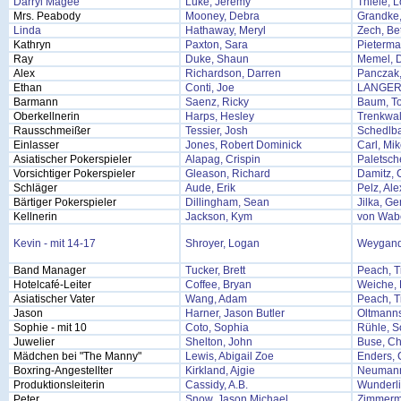
Darryl Magee
Luke, Jeremy
Thiele, 
Mrs. Peabody
Mooney, Debra
Grandke,
Linda
Hathaway, Meryl
Zech, Be
Kathryn
Paxton, Sara
Pieterma
Ray
Duke, Shaun
Memel, D
Alex
Richardson, Darren
Panczak
Ethan
Conti, Joe
LANGER
Barmann
Saenz, Ricky
Baum, T
Oberkellnerin
Harps, Hesley
Trenkwal
Rausschmeißer
Tessier, Josh
Schedlba
Einlasser
Jones, Robert Dominick
Carl, Mi
Asiatischer Pokerspieler
Alapag, Crispin
Paletsch
Vorsichtiger Pokerspieler
Gleason, Richard
Damitz, 
Schläger
Aude, Erik
Pelz, Al
Bärtiger Pokerspieler
Dillingham, Sean
Jilka, Ge
Kellnerin
Jackson, Kym
von Wab
Kevin - mit 14-17
Shroyer, Logan
Weygand
Band Manager
Tucker, Brett
Peach, T
Hotelcafé-Leiter
Coffee, Bryan
Weiche, 
Asiatischer Vater
Wang, Adam
Peach, T
Jason
Harner, Jason Butler
Oltmann
Sophie - mit 10
Coto, Sophia
Rühle, S
Juwelier
Shelton, John
Buse, Ch
Mädchen bei "The Manny"
Lewis, Abigail Zoe
Enders,
Boxring-Angestellter
Kirkland, Ajgie
Neumann
Produktionsleiterin
Cassidy, A.B.
Wunderli
Peter
Snow, Jason Michael
Zimmerm