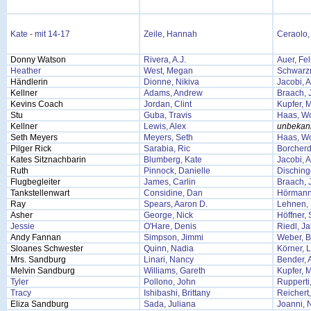
Kate - mit 14-17
Zeile, Hannah
Ceraolo,
Donny Watson
Rivera, A.J.
Auer, Fel
Heather
West, Megan
Schwarzm
Händlerin
Dionne, Nikiva
Jacobi, 
Kellner
Adams, Andrew
Braach, 
Kevins Coach
Jordan, Clint
Kupfer, M
Stu
Guba, Travis
Haas, W
Kellner
Lewis, Alex
unbekan
Seth Meyers
Meyers, Seth
Haas, W
Pilger Rick
Sarabia, Ric
Borcherd
Kates Sitznachbarin
Blumberg, Kate
Jacobi, 
Ruth
Pinnock, Danielle
Disching
Flugbegleiter
James, Carlin
Braach, 
Tankstellenwart
Considine, Dan
Hörmann
Ray
Spears, Aaron D.
Lehnen, 
Asher
George, Nick
Höffner,
Jessie
O'Hare, Denis
Riedl, J
Andy Fannan
Simpson, Jimmi
Weber, B
Sloanes Schwester
Quinn, Nadia
Körner, 
Mrs. Sandburg
Linari, Nancy
Bender, 
Melvin Sandburg
Williams, Gareth
Kupfer, M
Tyler
Pollono, John
Rupperti
Tracy
Ishibashi, Brittany
Reichert
Eliza Sandburg
Sada, Juliana
Joanni, 