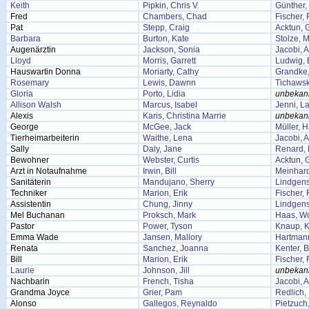
Keith
Pipkin, Chris V.
Günther,
Fred
Chambers, Chad
Fischer, 
Pat
Stepp, Craig
Acktun, 
Barbara
Burton, Kate
Stolze, 
Augenärztin
Jackson, Sonia
Jacobi, 
Lloyd
Morris, Garrett
Ludwig, 
Hauswartin Donna
Moriarty, Cathy
Grandke,
Rosemary
Lewis, Dawnn
Tichawsk
Gloria
Porto, Lidia
unbekan
Allison Walsh
Marcus, Isabel
Jenni, L
Alexis
Karis, Christina Marrie
unbekan
George
McGee, Jack
Müller, 
Tierheimarbeiterin
Waithe, Lena
Jacobi, 
Sally
Daly, Jane
Renard,
Bewohner
Webster, Curtis
Acktun, 
Arzt in Notaufnahme
Irwin, Bill
Meinhar
Sanitäterin
Mandujano, Sherry
Lindgens
Techniker
Marion, Erik
Fischer, 
Assistentin
Chung, Jinny
Lindgens
Mel Buchanan
Proksch, Mark
Haas, W
Pastor
Power, Tyson
Knaup, K
Emma Wade
Jansen, Mallory
Hartmann
Renata
Sanchez, Joanna
Kenter, B
Bill
Marion, Erik
Fischer, 
Laurie
Johnson, Jill
unbekan
Nachbarin
French, Tisha
Jacobi, 
Grandma Joyce
Grier, Pam
Redlich, 
Alonso
Gallegos, Reynaldo
Pietzuch