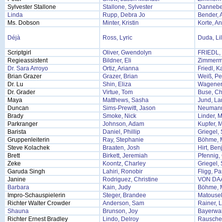
Sylvester Stallone
Stallone, Sylvester
Dannebe
Linda
Rupp, Debra Jo
Bender, 
Ms. Dobson
Minter, Kristin
Korte, A
Déjà
Ross, Lyric
Duda, Lil
Scriptgirl
Oliver, Gwendolyn
FRIEDL,
Regieassistent
Bildner, Eli
Zimmerm
Dr. Sara Arroyo
Ortiz, Arianna
Friedl, K
Brian Grazer
Grazer, Brian
Weiß, Pe
Dr. Lu
Shin, Eliza
Wagener,
Dr. Grader
Virtue, Tom
Buse, Ch
Maya
Matthews, Sasha
Jund, La
Duncan
Sims-Prewitt, Jason
Neumann
Brady
Smoke, Nick
Linder, 
Parkranger
Johnson, Adam
Kupfer, M
Barista
Daniel, Phillip
Griegel,
Gruppenleiterin
Ray, Stephanie
Böhme, 
Steve Kolachek
Braaten, Josh
Hirt, Be
Brett
Birkett, Jeremiah
Pfennig,
Zeke
Koontz, Charley
Griegel,
Garuda Singh
Lahiri, Ronobir
Fligg, Pa
Janine
Rodriguez, Christine
VON DA
Barbara
Kain, Judy
Böhme, 
Impro-Schauspielerin
Steger, Brandee
Matousek
Richter Walter Crowder
Anderson, Sam
Rainer, 
Shauna
Brunson, Joy
Bayerwal
Richter Ernest Bradley
Lindo, Delroy
Rausche