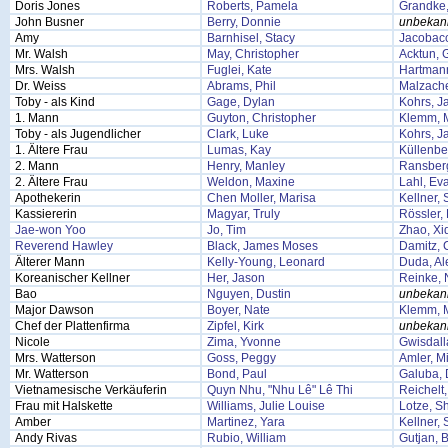
Doris Jones
Roberts, Pamela
Grandke,
John Busner
Berry, Donnie
unbekan
Amy
Barnhisel, Stacy
Jacobacc
Mr. Walsh
May, Christopher
Acktun, 
Mrs. Walsh
Fuglei, Kate
Hartmann
Dr. Weiss
Abrams, Phil
Malzache
Toby - als Kind
Gage, Dylan
Kohrs, J
1. Mann
Guyton, Christopher
Klemm, M
Toby - als Jugendlicher
Clark, Luke
Kohrs, J
1. Ältere Frau
Lumas, Kay
Küllenbe
2. Mann
Henry, Manley
Ransberg
2. Ältere Frau
Weldon, Maxine
Lahl, Ev
Apothekerin
Chen Moller, Marisa
Kellner,
Kassiererin
Magyar, Truly
Rössler, 
Jae-won Yoo
Jo, Tim
Zhao, Xi
Reverend Hawley
Black, James Moses
Damitz, 
Älterer Mann
Kelly-Young, Leonard
Duda, Al
Koreanischer Kellner
Her, Jason
Reinke, 
Bao
Nguyen, Dustin
unbekan
Major Dawson
Boyer, Nate
Klemm, M
Chef der Plattenfirma
Zipfel, Kirk
unbekan
Nicole
Zima, Yvonne
Gwisdalla
Mrs. Watterson
Goss, Peggy
Amler, M
Mr. Watterson
Bond, Paul
Galuba, 
Vietnamesische Verkäuferin
Quyn Nhu, "Nhu Lê" Lê Thi
Reichelt
Frau mit Halskette
Williams, Julie Louise
Lotze, Sh
Amber
Martinez, Yara
Kellner,
Andy Rivas
Rubio, William
Gutjan, 