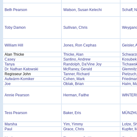
Beth Pearson
Watson, Susan Kelechi
Schaff, 
Toby Damon
Sullivan, Chris
Weygand,
William Hill
Jones, Ron Cephas
Geisler,
Alan Thicke
Thicke, Alan
Schwarzm
Casey
Santino, Andrew
Kosubek
Tanya
Randolph, Da'Vine Joy
Tichawsk
Dr. Nathan Katowski
McRaney, Gerald
Glemnitz
Regisseur John
Tanner, Richard
Pietzuch
Aufwärm-Komiker
Cohen, Mark
Friedma
Joe
Oblak, Brian
Halm, Ma
Annie Pearson
Herman, Faithe
WINTER
Tess Pearson
Baker, Eris
MÜNZHU
Marsha
Yim, Yimmy
Lotze, Sh
Paul
Grace, Chris
Kupfer, M