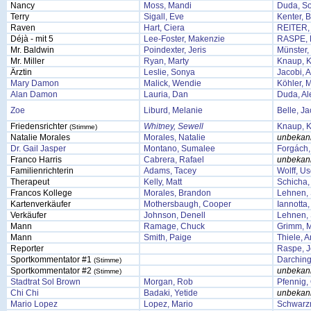
Nancy
Moss, Mandi
Duda, So
Terry
Sigall, Eve
Kenter, B
Raven
Hart, Ciera
REITER,
Déjà - mit 5
Lee-Foster, Makenzie
RASPE,
Mr. Baldwin
Poindexter, Jeris
Münster,
Mr. Miller
Ryan, Marty
Knaup, K
Ärztin
Leslie, Sonya
Jacobi, 
Mary Damon
Malick, Wendie
Köhler, 
Alan Damon
Lauria, Dan
Duda, Al
Zoe
Liburd, Melanie
Belle, J
Friedensrichter
Whitney, Sewell
Knaup, K
(Stimme)
Natalie Morales
Morales, Natalie
unbekan
Dr. Gail Jasper
Montano, Sumalee
Forgách, 
Franco Harris
Cabrera, Rafael
unbekan
Familienrichterin
Adams, Tacey
Wolff, Us
Therapeut
Kelly, Matt
Schicha,
Francos Kollege
Morales, Brandon
Lehnen, 
Kartenverkäufer
Mothersbaugh, Cooper
Iannotta,
Verkäufer
Johnson, Denell
Lehnen, 
Mann
Ramage, Chuck
Grimm, M
Mann
Smith, Paige
Thiele, 
Reporter
Raspe, 
Sportkommentator #1
Darching
(Stimme)
Sportkommentator #2
unbekan
(Stimme)
Stadtrat Sol Brown
Morgan, Rob
Pfennig,
Chi Chi
Badaki, Yetide
unbekan
Mario Lopez
Lopez, Mario
Schwarzm