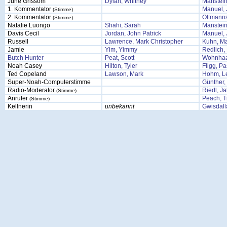
June Grissom
Dylan, Whitney
Manstein
1. Kommentator
Manuel, 
(Stimme)
2. Kommentator
Oltmann
(Stimme)
Natalie Luongo
Shahi, Sarah
Manstein
Davis Cecil
Jordan, John Patrick
Manuel, 
Russell
Lawrence, Mark Christopher
Kuhn, M
Jamie
Yim, Yimmy
Redlich, 
Butch Hunter
Peat, Scott
Wohnhaa
Noah Casey
Hilton, Tyler
Fligg, Pa
Ted Copeland
Lawson, Mark
Hohm, L
Super-Noah-Computerstimme
Günther,
Radio-Moderator
Riedl, J
(Stimme)
Anrufer
Peach, T
(Stimme)
Kellnerin
unbekannt
Gwisdalla