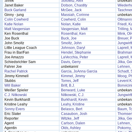
Shrek
Solowitz, Alex
unbekan
Janet Baker
Dotson, Chastity
Wiederhu
Buck Garland
McGee, Jack
Taschner
Ginny - jung
Massiah, Corinne
unbekan
Colin Cowherd
Cowherd, Colin
Oltmann
Katie Nolan
Nolan, Katie
Friedl, K
Matt Vasgersian
Vasgersian, Matt
Trilling,
Ken Rosenthal
Rosenthal, Ken
Mink, Oli
Joe Buck
Buck, Joe
Breuer, 
John Smoltz
Smoltz, John
Jungwirth
Little League Coach
Johnson, Daryl
Laprell, 
Frau in Bar/Fan
Hendel, Stephanie
Brahman
Joe Amazzo
LaVecchia, Peter
Laprell, 
Schiedsrichter Sam
Davis, Gerry
Jilka, Ge
Fahrer Joe
unbekannt
Lehnen, 
Rachel Patrick
Garcia, JoAnna Garcia
Schadt, 
Jimmy Kimmell
Kimmel, Jimmy
Moog, Ph
Stubbs
Torres, Jeff
Levent K
Will Baker
Britt, B.J.
Bonvicini
Weißer Spieler
Benward, Luke
unbekan
C.J. Nitkowski
Nitkowski, C.J.
Jungwirth
Kevin Burkhardt
Burkhardt, Kevin
unbekan
Kristine Leahy
Leahy, Kristine
unbekan
Sonny Evers
Belasco, Bert
Baum, T
Eric Slater
Casaubon, Josh
Thomsen
Reporter
Witzke, Jeff
Jilka, Ge
Agent
Carlson, Dalen
Lehnen, 
Agentin
Olds, Ashley
Pokorny,