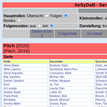
SeSyDaB - Se
Hauptrollen:
Übersicht
Folgen
Kleinstrollen:
a
Beides
Folgencodes:
aus
ein
Darstellung:
ko
Serien A bis
Folgenliste
im Detail
Z
Pitch
(2020)
(Pitch, 2016)
Serie
Rolle
Darsteller
Synchro
Ginny Baker
Bunbury, Kylie
Dietz, J
Mike Lawson
Gosselaar, Mark-Paul
Lubowsk
Oscar Arguella
Consuelos, Mark
Schaff, 
Blip Sanders
McRae, Mo
SEDLMEI
Evelyn Sanders
Holder, Meagan
Schwarzm
Eliot
Jo, Tim
Zhao, Xi
Al Luongo
Lauria, Dan
Rausche
Amelia Slater
Larter, Ali
Schaff, 
Frank Reid
Balaban, Bob
Breuer, 
Bill Baker
Beach, Michael
Pfennig,
Tommy Miller
Dorsey, Ryan
Kern, To