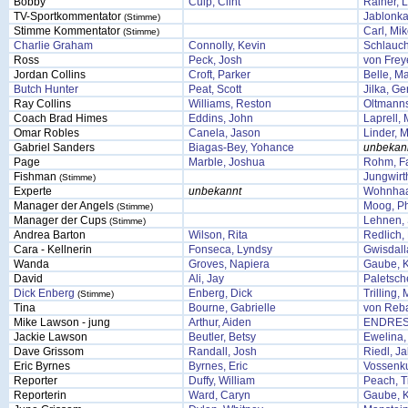
Bobby
Culp, Clint
Rainer, 
TV-Sportkommentator
Jablonka
(Stimme)
Stimme Kommentator
Carl, Mi
(Stimme)
Charlie Graham
Connolly, Kevin
Schlauch
Ross
Peck, Josh
von Frey
Jordan Collins
Croft, Parker
Belle, M
Butch Hunter
Peat, Scott
Jilka, Ge
Ray Collins
Williams, Reston
Oltmann
Coach Brad Himes
Eddins, John
Laprell, 
Omar Robles
Canela, Jason
Linder, 
Gabriel Sanders
Biagas-Bey, Yohance
unbekan
Page
Marble, Joshua
Rohm, F
Fishman
Jungwirth
(Stimme)
Experte
unbekannt
Wohnhaa
Manager der Angels
Moog, Ph
(Stimme)
Manager der Cups
Lehnen, 
(Stimme)
Andrea Barton
Wilson, Rita
Redlich, 
Cara - Kellnerin
Fonseca, Lyndsy
Gwisdalla
Wanda
Groves, Napiera
Gaube, K
David
Ali, Jay
Paletsch
Dick Enberg
Enberg, Dick
Trilling,
(Stimme)
Tina
Bourne, Gabrielle
von Reba
Mike Lawson - jung
Arthur, Aiden
ENDRES
Jackie Lawson
Beutler, Betsy
Ewelina,
Dave Grissom
Randall, Josh
Riedl, J
Eric Byrnes
Byrnes, Eric
Vossenku
Reporter
Duffy, William
Peach, T
Reporterin
Ward, Caryn
Gaube, K