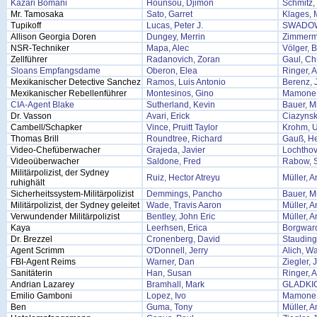
Kazari Bomani
Hounsou, Djimon
Schmitz, 
Mr. Tamosaka
Sato, Garret
Klages, 
Tupikoff
Lucas, Peter J.
SWADOW
Allison Georgia Doren
Dungey, Merrin
Zimmerma
NSR-Techniker
Mapa, Alec
Völger, 
Zellführer
Radanovich, Zoran
Gaul, Chr
Sloans Empfangsdame
Oberon, Elea
Ringer, 
Mexikanischer Detective Sanchez
Ramos, Luis Antonio
Berenz,
Mexikanischer Rebellenführer
Montesinos, Gino
Mamone,
CIA-Agent Blake
Sutherland, Kevin
Bauer, M
Dr. Vasson
Avari, Erick
Ciazynsk
Cambell/Schapker
Vince, Pruitt Taylor
Krohm, U
Thomas Brill
Roundtree, Richard
Gauß, H
Video-Chefüberwacher
Grajeda, Javier
Lochthov
Videoüberwacher
Saldone, Fred
Rabow, 
Militärpolizist, der Sydney
Ruiz, Hector Atreyu
Müller, 
ruhighält
Sicherheitssystem-Militärpolizist
Demmings, Pancho
Bauer, M
Militärpolizist, der Sydney geleitet
Wade, Travis Aaron
Müller, 
Verwundender Militärpolizist
Bentley, John Eric
Müller, 
Kaya
Leerhsen, Erica
Borgward
Dr. Brezzel
Cronenberg, David
Stauding
Agent Scrimm
O'Donnell, Jerry
Alich, Wa
FBI-Agent Reims
Warner, Dan
Ziegler, 
Sanitäterin
Han, Susan
Ringer, 
Andrian Lazarey
Bramhall, Mark
GLADKI
Emilio Gamboni
Lopez, Ivo
Mamone,
Ben
Guma, Tony
Müller, 