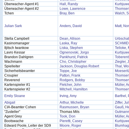
Überwacher-Agent #1
Hall, Randy
Kurbjuwe
Überwacher-Agent #2
Lowe, Lawrence
Thomsen
Tchen
Bray, Ben
Walch, S
Julian Sark
Anders, David
Matt, No
Stella Campbell
Dean, Allison
Urbschat
Kasinomanager
Laska, Ray
SCHMID
Iljitsch Iwankow
Liska, Stephen
Telloke,
Lavro Kessar
Ognenovski, Jorgo
Kurbjuwe
Brandon Dahlgren
Pankhurst, Patrick
Toberent
Wachmann
Cho, Christopher
Ziegler, 
Spielleiter
Jackson, Douglas Robert
Thal, Wo
Sicherheitsbeamter
Toppe, Joe
Moeserit
Croupier
Patton, Frank
Thomsen
Reverend
Rodgers, Bobby
Thomsen
Kartenspieler #1
Fletcher, John
Müller, 
Kartenspieler #2
Mitchell, Hamilton
Thomsen
Emily Sloane
Irving, Amy
Barthel, 
Abigail
Arthur, Michelle
Ziffer, Ju
CIA-Beamter Cohen
Rasmussen, Bryan
Gauß, H
"Zusteller"
Thomas Mils
Gutmann
Agent Grey
Took, Don
Müller, 
Bootswache
Pieretti, Casey
Kurbjuwe
Edward Poole, Leiter der SD9
Moore, Roger
Blumhage