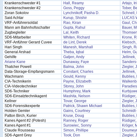
Krankenschwester #1
Hall, Reamy
Artajo, Ir
Krankenschwester #2
Goss, Peggy
Tober, B
Zoran Sokolov
Lynchnikoff, Pasha D.
Schnell, 
Said Achtar
Kurup, Shishir
LUCAS 
VRF-Anführersoldat
Rao, Kiran
Gaul, Chr
Mann am Bahnhofsschalter
Gupta, Rahul
Bauer, M
Zugbegleiter
Lal, Keith
Thomsen
SD6-Mitarbeiter
Whiten, Richard
Krone, 
VRF-Anführer Gerard Cuvee
de Lint, Derek
Klebsch,
Hari Singh
Manesh, Marshall
Singh, R
General Arshad
Theba, Iqbal
Helm, G
Gehilfe
Gatjen, Andy
Jellinek
Ariane Kane
Dunaway, Faye
Sanders-
Thatcher Powell
Balma, John
Ziegler, 
Data-Storage-Empfangsmann
Constant, Charles
Jellinek
Wachmann
Gould, Kenny
Bublies, 
CIA-Technikerin
Payne, Elizabeth
Walkenb
CIA-Videotechniker
Storey, John
Paradies
SD6-Techniker
Humphrey, Mark
Kurbjuwe
SD6-Einsatztechnikagent
Mashita, Nelson
Rüdiger,
Kellner
Tovar, George
Ziegler, 
SD6-Forensikexperte
Patrick, Shawn Michael
Bublies, 
Holden Gemler
Gains, Courtney
Schmidt-
Patton Birch, Kurier
Kruse, Doug
Bublies, 
Kanes Agent #2 (Potesh)
Ranney, Roger
Rüdiger,
Kanes Agent #1
Surowiec, Sonny
Kröger, 
Claude Rousseau
Simon, Phillipe
Doumeyro
SD6-Agent Grey
Took, Don
Ziegler, 