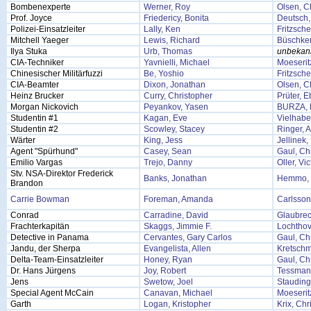
Bombenexperte
Werner, Roy
Olsen, Ch
Prof. Joyce
Friedericy, Bonita
Deutsch,
Polizei-Einsatzleiter
Lally, Ken
Fritzsche
Mitchell Yaeger
Lewis, Richard
Büschke
Ilya Stuka
Urb, Thomas
unbekan
CIA-Techniker
Yavnielli, Michael
Moeserit
Chinesischer Militärfuzzi
Be, Yoshio
Fritzsche
CIA-Beamter
Dixon, Jonathan
Olsen, Ch
Heinz Brucker
Curry, Christopher
Prüter, 
Morgan Nickovich
Peyankov, Yasen
BURZA,
Studentin #1
Kagan, Eve
Vielhabe
Studentin #2
Scowley, Stacey
Ringer, 
Wärter
King, Jess
Jellinek
Agent "Spürhund"
Casey, Sean
Gaul, Chr
Emilio Vargas
Trejo, Danny
Oller, Vic
Stv. NSA-Direktor Frederick
Banks, Jonathan
Hemmo, 
Brandon
Carrie Bowman
Foreman, Amanda
Carlsson
Conrad
Carradine, David
Glaubrec
Frachterkapitän
Skaggs, Jimmie F.
Lochthov
Detective in Panama
Cervantes, Gary Carlos
Gaul, Chr
Jandu, der Sherpa
Evangelista, Allen
Kretschm
Delta-Team-Einsatzleiter
Honey, Ryan
Gaul, Chr
Dr. Hans Jürgens
Joy, Robert
Tessmann
Jens
Swetow, Joel
Stauding
Special Agent McCain
Canavan, Michael
Moeserit
Garth
Logan, Kristopher
Krix, Chr