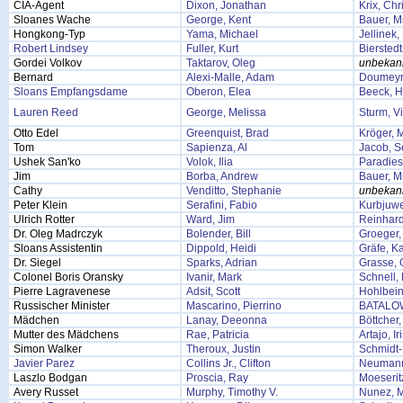
CIA-Agent
Dixon, Jonathan
Krix, Chr
Sloanes Wache
George, Kent
Bauer, M
Hongkong-Typ
Yama, Michael
Jellinek
Robert Lindsey
Fuller, Kurt
Bierstedt
Gordei Volkov
Taktarov, Oleg
unbekan
Bernard
Alexi-Malle, Adam
Doumeyro
Sloans Empfangsdame
Oberon, Elea
Beeck, H
Lauren Reed
George, Melissa
Sturm, Vi
Otto Edel
Greenquist, Brad
Kröger, 
Tom
Sapienza, Al
Jacob, S
Ushek San'ko
Volok, Ilia
Paradies
Jim
Borba, Andrew
Bauer, M
Cathy
Venditto, Stephanie
unbekan
Peter Klein
Serafini, Fabio
Kurbjuwe
Ulrich Rotter
Ward, Jim
Reinhard
Dr. Oleg Madrczyk
Bolender, Bill
Groeger,
Sloans Assistentin
Dippold, Heidi
Gräfe, K
Dr. Siegel
Sparks, Adrian
Grasse, 
Colonel Boris Oransky
Ivanir, Mark
Schnell, 
Pierre Lagravenese
Adsit, Scott
Hohlbein
Russischer Minister
Mascarino, Pierrino
BATALO
Mädchen
Lanay, Deeonna
Böttcher, 
Mutter des Mädchens
Rae, Patricia
Artajo, Ir
Simon Walker
Theroux, Justin
Schmidt-
Javier Parez
Collins Jr., Clifton
Neumann,
Laszlo Bodgan
Proscia, Ray
Moeserit
Avery Russet
Murphy, Timothy V.
Nunez, M