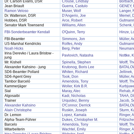
Dr. Carson Evans, DSR
Crouse, Lindsay
Borbach,
Jean Briault
Guerra, Castulo
GENEY,
Ramon Veloso
Muser, Wolf
Langer, 
Dr. Watterson, DSR
D'Angerio, Joe
Memel, D
Hobbes, DSR
Arce, Robert
Gutmann
Senator Mark Townsend
Williams, Allen
Schenk, 
FBI-Sonderbeamter Kendall
O'Quinn, Terry
Hinze, L
FBI-Beamter
Simmons, Jon
Müller, 
US-Marshal Kendricks
Rolfes, Andy
Gutmann
Noah Hicks
Berg, Peter
Neumann,
Irina Derevko / Laura Bristow -
Pavlovich, Natasha
Nottke, K
jung
Mr. Kishell
Spinella, Stephen
Wolff, T
Alexander Kahsino - jung
Krutonog, Boris Lee
BATALO
SD6-Beamter Pollard
Whiten, Richard
Jellinek
SD6-Agent Grey
Took, Don
Müller, 
Tambor Barceló
Amendola, Tony
Wolff, T
Kammerjäger
Woller, Kirk B.R.
Kurbjuwe
Sial
Maray, Alec
Rehab, 
Algosaibi
Kadi, Nicholas
TAHA, 
Trainer
Urquidez, Benny
Jacob, S
Alexander Kahsino
O'Connor, Derrick
BATALO
Alain Christophe
Ruskin, Joseph
Sturm, K
Dr. Lemon
Lopez, Kamala
Ringer, 
Alpha-Team-Führer
Dukes, Christopher M.
Fritzsche
Barcelo
Amendola, Tony
Wolff, T
Mitarbeiterin
Wachtel, Emily
Ringer, 