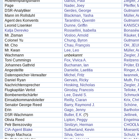
Hotelempfangsmann
Ganus, Paul
Ziegler, 
Page
Nader, Joey
Pfeiffer,
DSR-Analytiker
Gerdes, George
Gutmann
Mann im Rollstuhl
Blackman, Yasha
Müller, 
Agent des Konvents
Tarantino, Quentin
Gutmann
Leonid Lisenker
Dunne, Griffin
KANISC
Katja Derevko
Rossellini, Isabella
Bonaséw
Mr. Zisman
Vosloo, Arnold
Räuker, 
Colonel Yu
Chung, Byron
Gutmann
Mr. Cho
Chau, François
OH, JE
Mr. Kwan
Lee, Leo
Müller, 
Wachmann
unbekannt
Ziegler, 
Toni Cummings
Fox, Vivica A.
Reitzens
Johannes Gathrid
Buchanan, Ian
Prüter, 
Angestellte
Danielle, Laetitia
Ringer, 
Datenspeicher-Verwalter
Michel, Fritz
Iwannek,
Daniel Ryan
Gervais, Ricky
Muth, Fr
Nachrichtensprecher
Hosking, Nicholas
Ziegler, 
Flugkapitän Verlot
Giroday, Francois
Telloke,
Bombenentschärfer
Lee, David S.
Schmuck
Einsatzkommandoleiter
Reilly, Ciaran
Krix, Chr
Senator George Reed
Barry, Raymond J.
Schöne, 
Erin
Gago, Jenny
Bartholo
DSR-Wachmann
Butler, E.K.
(?)
Jellinek
Olivia Reed
Lipton, Peggy
Engelman
Petr Berezovsky
Sinitzyn, Herman
CHOOLM
CIA-Agent Blake
Sutherland, Kevin
Moeserit
Diego Machuca
Silva, Geno
Schulz, K