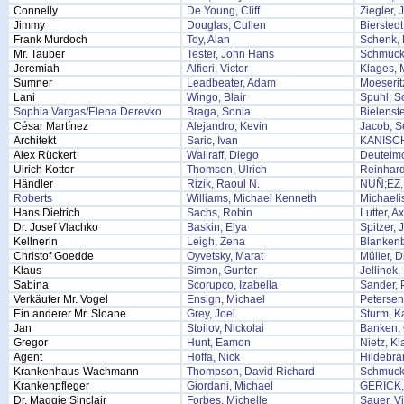
Connelly
De Young, Cliff
Ziegler, 
Jimmy
Douglas, Cullen
Bierstedt
Frank Murdoch
Toy, Alan
Schenk, 
Mr. Tauber
Tester, John Hans
Schmuck
Jeremiah
Alfieri, Victor
Klages, 
Sumner
Leadbeater, Adam
Moeserit
Lani
Wingo, Blair
Spuhl, S
Sophia Vargas/Elena Derevko
Braga, Sonia
Bielenst
César Martínez
Alejandro, Kevin
Jacob, S
Architekt
Saric, Ivan
KANISC
Alex Rückert
Wallraff, Diego
Deutelmo
Ulrich Kottor
Thomsen, Ulrich
Reinhard
Händler
Rizik, Raoul N.
NUÑ;EZ
Roberts
Williams, Michael Kenneth
Michaelis
Hans Dietrich
Sachs, Robin
Lutter, A
Dr. Josef Vlachko
Baskin, Elya
Spitzer, 
Kellnerin
Leigh, Zena
Blankenb
Christof Goedde
Oyvetsky, Marat
Müller, D
Klaus
Simon, Gunter
Jellinek
Sabina
Scorupco, Izabella
Sander,
Verkäufer Mr. Vogel
Ensign, Michael
Petersen
Ein anderer Mr. Sloane
Grey, Joel
Sturm, K
Jan
Stoilov, Nickolai
Banken, 
Gregor
Hunt, Eamon
Nietz, Kl
Agent
Hoffa, Nick
Hildebra
Krankenhaus-Wachmann
Thompson, David Richard
Schmuck
Krankenpfleger
Giordani, Michael
GERICK
Dr. Maggie Sinclair
Forbes, Michelle
Sauer, V