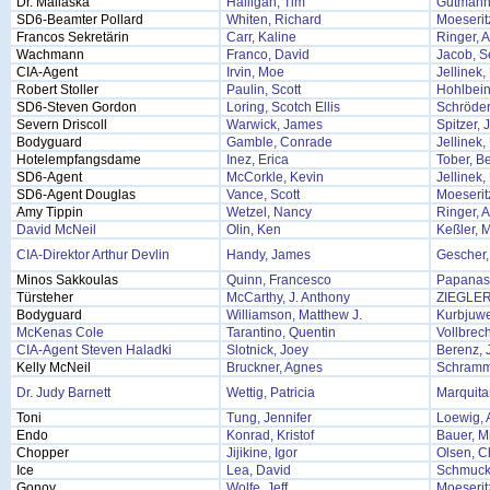
Dr. Mallaska
Halligan, Tim
Gutmann
SD6-Beamter Pollard
Whiten, Richard
Moeserit
Francos Sekretärin
Carr, Kaline
Ringer, 
Wachmann
Franco, David
Jacob, S
CIA-Agent
Irvin, Moe
Jellinek
Robert Stoller
Paulin, Scott
Hohlbein
SD6-Steven Gordon
Loring, Scotch Ellis
Schröder
Severn Driscoll
Warwick, James
Spitzer, 
Bodyguard
Gamble, Conrade
Jellinek
Hotelempfangsdame
Inez, Erica
Tober, B
SD6-Agent
McCorkle, Kevin
Jellinek
SD6-Agent Douglas
Vance, Scott
Moeserit
Amy Tippin
Wetzel, Nancy
Ringer, 
David McNeil
Olin, Ken
Keßler, M
CIA-Direktor Arthur Devlin
Handy, James
Gescher,
Minos Sakkoulas
Quinn, Francesco
Papanast
Türsteher
McCarthy, J. Anthony
ZIEGLER
Bodyguard
Williamson, Matthew J.
Kurbjuwe
McKenas Cole
Tarantino, Quentin
Vollbrec
CIA-Agent Steven Haladki
Slotnick, Joey
Berenz,
Kelly McNeil
Bruckner, Agnes
Schramm
Dr. Judy Barnett
Wettig, Patricia
Marquitan
Toni
Tung, Jennifer
Loewig, 
Endo
Konrad, Kristof
Bauer, M
Chopper
Jijikine, Igor
Olsen, Ch
Ice
Lea, David
Schmuck
Gonov
Wolfe, Jeff
Moeserit