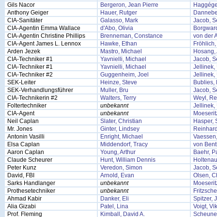
Gils Nacor
Bergeron, Jean Pierre
Haggége
Anthony Geiger
Hauer, Rutger
Dannebe
CIA-Sanitäter
Galasso, Mark
Jacob, S
CIA-Agentin Emma Wallace
d'Abo, Olivia
Borgward
CIA-Agentin Christine Phillips
Brenneman, Constance
von der A
CIA-Agent James L. Lennox
Hawke, Ethan
Fröhlich
Arden Jezek
Mastro, Michael
Hosang,
CIA-Techniker #1
Yavnielli, Michael
Jacob, S
CIA-Techniker #1
Yavnielli, Michael
Jellinek
CIA-Techniker #2
Guggenheim, Joel
Jellinek
SEK-Leiter
Heinze, Steve
Bublies, 
SEK-Verhandlungsführer
Muller, Bru
Jacob, S
CIA-Technikerin #2
Walters, Terry
Weyl, Re
Foltertechniker
unbekannt
Jellinek
CIA-Agent
unbekannt
Moeserit
Neil Caplan
Slater, Christian
Hasper, 
Mr. Jones
Ginter, Lindsey
Reinhard
Antonin Vasilli
Enright, Michael
Vaessen
Elsa Caplan
Middendorf, Tracy
von Bent
Aaron Caplan
Young, Arthur
Baehr, Pa
Claude Scheurer
Hunt, William Dennis
Holtenau
Peter Kunz
Veredon, Simon
Jacob, S
David, FBI
Arnold, Evan
Olsen, Ch
Sarks Handlanger
unbekannt
Moeserit
Prothesetechniker
unbekannt
Fritzsche
Ahmad Kabir
Danker, Eli
Spitzer, 
Alia Gizabi
Patel, Lina
Voigt, Vi
Prof. Fleming
Kimball, David A.
Scheune