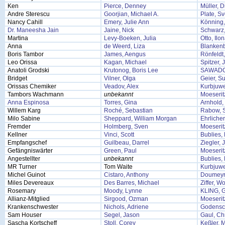
Ken
Pierce, Denney
Müller, D
Andre Sterescu
Goorjian, Michael A.
Plate, S
Nancy Cahill
Emery, Julie Ann
Könning,
Dr. Maneesha Jain
Jaine, Nick
Schwarz
Martina
Levy-Boeken, Julia
Otto, Ilo
Anna
de Weerd, Liza
Blankenb
Boris Tambor
James, Aengus
Rönfeldt
Leo Orissa
Kagan, Michael
Spitzer, 
Anatoli Grodski
Krutonog, Boris Lee
SAWADO
Bridget
Vilner, Olga
Geier, S
Orissas Chemiker
Veadov, Alex
Kurbjuwe
Tambors Wachmann
unbekannt
Moeserit
Anna Espinosa
Torres, Gina
Arnhold,
Willem Karg
Roché, Sebastian
Rabow, 
Milo Sabine
Sheppard, William Morgan
Ehrliche
Fremder
Holmberg, Sven
Moeserit
Kellner
Vinci, Scott
Bublies, 
Empfangschef
Guilbeau, Darrel
Ziegler, 
Gefängniswärter
Green, Paul
Moeserit
Angestellter
unbekannt
Bublies, 
MR Turner
Tom Waite
Kurbjuwe
Michel Guinot
Cistaro, Anthony
Doumeyro
Miles Devereaux
Des Barres, Michael
Ziffer, W
Rosemary
Moody, Lynne
KLING, 
Allianz-Mitglied
Sirgood, Ozman
Moeserit
Krankenschwester
Nichols, Adriene
Godensc
Sam Houser
Segel, Jason
Gaul, Chr
Sascha Kortscheff
Stoll, Corey
Keßler, M