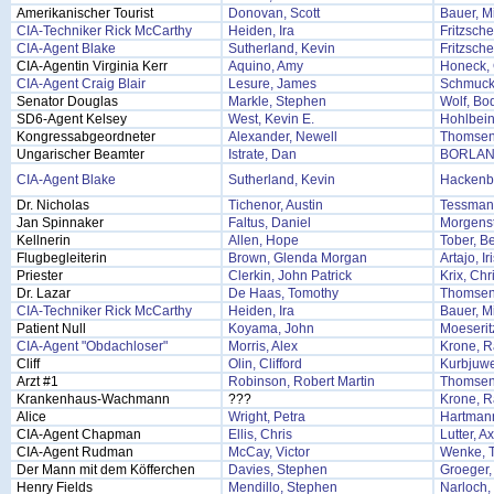
Amerikanischer Tourist
Donovan, Scott
Bauer, M
CIA-Techniker Rick McCarthy
Heiden, Ira
Fritzsche
CIA-Agent Blake
Sutherland, Kevin
Fritzsche
CIA-Agentin Virginia Kerr
Aquino, Amy
Honeck, 
CIA-Agent Craig Blair
Lesure, James
Schmuck
Senator Douglas
Markle, Stephen
Wolf, Bo
SD6-Agent Kelsey
West, Kevin E.
Hohlbein
Kongressabgeordneter
Alexander, Newell
Thomsen
Ungarischer Beamter
Istrate, Dan
BORLAN,
CIA-Agent Blake
Sutherland, Kevin
Hackenbe
Dr. Nicholas
Tichenor, Austin
Tessmann
Jan Spinnaker
Faltus, Daniel
Morgens
Kellnerin
Allen, Hope
Tober, B
Flugbegleiterin
Brown, Glenda Morgan
Artajo, Ir
Priester
Clerkin, John Patrick
Krix, Chr
Dr. Lazar
De Haas, Tomothy
Thomsen
CIA-Techniker Rick McCarthy
Heiden, Ira
Bauer, M
Patient Null
Koyama, John
Moeserit
CIA-Agent "Obdachloser"
Morris, Alex
Krone, 
Cliff
Olin, Clifford
Kurbjuwe
Arzt #1
Robinson, Robert Martin
Thomsen
Krankenhaus-Wachmann
???
Krone, 
Alice
Wright, Petra
Hartmann
CIA-Agent Chapman
Ellis, Chris
Lutter, A
CIA-Agent Rudman
McCay, Victor
Wenke, 
Der Mann mit dem Köfferchen
Davies, Stephen
Groeger,
Henry Fields
Mendillo, Stephen
Narloch,