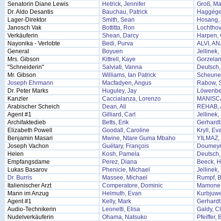
Senatorin Diane Lewis
Hetrick, Jennifer
Groß, Ma
Dr. Aldo Desantis
Bauchau, Patrick
Haggége
Lager-Direktor
Smith, Sean
Hosang,
Janosch Vak
Bottitta, Ron
Lochthov
Verkäuferin
Shean, Darcy
Harpen,
Nayonika - Verlobte
Bedi, Purva
ALVI, A
General
Boyuen
Jellinek
Mrs. Gibson
Kittrell, Kaye
Gorzelan
"Schneiderin"
Salviati, Vanna
Deutsch,
Mr. Gibson
Williams, Ian Patrick
Scheune
Joseph Ehrmann
Macfadyen, Angus
Rabow, 
Dr. Peter Marks
Huguley, Jay
Löwenbe
Kanzler
Caccialanza, Lorenzo
MANISC
Arabischer Scheich
Dean, Ali
REHAB,
Agent #1
Gilliard, Carl
Jellinek
Archifaktedieb
Betts, Erik
Gerhardt
Elizabeth Powell
Goodall, Caroline
Kryll, Ev
Benjamin Masari
Mwine, Ntare Guma Mbaho
YILMAZ
Joseph Vachon
Guétary, François
Doumeyro
Helen
Kosh, Pamela
Deutsch,
Empfangsdame
Perez, Diana
Beeck, H
Lukas Basarov
Phenicie, Michael
Jellinek
Dr. Burris
Massee, Michael
Rumpf, 
Italienischer Arzt
Comperatore, Dominic
Mamone,
Mann im Anzug
Helmuth, Evan
Kurbjuwe
Agent #1
Kelly, Mark
Gerhardt
Audio-Technikerin
Leonetti, Elisa
Galdy, C
Nudelverkäuferin
Ohama, Natsuko
Pfeiffer,