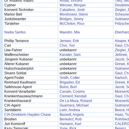
Dr. Roberto Viadro
Riotta, Vincent
Tietz, Mi
Cypher
Weisser, Morgan
Deutelmo
Konvent-Techniker
Caballero, Jordi
Ziegler, 
Marlon Bell
Morshower, Glenn
Scheune
Justizbeamter
Bridges, Jimmy
Gutmann
Türsteher
McClinton, Rico
Fritzsche
Nadia Santos
Maestro, Mía
Eberhard
Phillip Terrance
Jensen, Erik
Hasper, 
Carl
Choi, Yun
Gaul, Chr
Lkw-Fahrer
unbekannt
Ziegler, 
Waffenschieber
Kanater, Sam
Jellinek
Jüngerer Kubaner
unbekannt
Jacob, S
Älterer Kubaner
unbekannt
Grewe, K
Hubschrauberpilot
unbekannt
Gutmann
Sloans Soldat
unbekannt
Gaul, Chr
Agent Foster
Smith, Cotter
Narloch,
Reinhard Kaufmann
Brigadier, Ed
Grewe, K
Safehouse-Agent
Bulos, Burt
Jacob, S
Konvent-Vorarbeiter
Canale, Cosimo
Moeserit
Krankenhauswachmann
Clement, Kendall
Gaul, Chr
Krankenhausarzt
De La Maza, Roland
Moeserit
CIA-Agent
Guarnera, Michael
Gutmann
Sanitäterin
Lwin, Andrea
Beeck, H
CIA-Direktorin Hayden Chase
Bassett, Angela
Haas, Tr
Brodien
Benedict, Rob
Rohrbeck
Juri Komoroff
Hamann, Karl
CALERO
Kazu Tamazaki
Yune, Rick
Berenz,