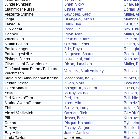
Junge Punkerin
Shen, Vicky
Chao, M
Stämmiger Russe
Chase, Jeff
Döring, 
Verzerrte Stimme
Grunberg, Greg
Müller, 
Jorge
Di Angelo, Dennis
Mamone,
Lebeque
Harik, Jay
Gaul, Chr
CIA-Agent
Reed, JR
Krix, Chr
Cooney
Ryan, Mark
Müller, 
Wachmann
Pearson, Clive
Jellinek
Martin Bishop
O'Meara, Peter
Deffert, 
Bankmanager
Ade, Dayo
Rettingh
Bankangestellte
Ferguson, Sharon
Beeck, H
Bishops Fahrer
Lowenthal, Yuri
Kurbjuwe
Oliver - kahl Gewordener
Dixon, Jonathan
Müller, D
Telefonstimme Pierre / Bishops
Vazquez, Mark Anthony
Bublies, 
Wachmann
Kiera MacLaine/Meghan Keene
Macdonald, Kelly
Al-Akel,
Fentan Keene
Aiken, Mark
Löwenbe
Derek Modell
Speight Jr., Richard
Jacob, S
Soldat
McKay, Michael
Banken, 
Juri Korelko/Tom
Pirri, Jim
Böll, Nic
Marina Avden/Dianne
Korot, Alla
Brabetz-
Phil
Sullivan, Larry
Völger, 
Alexei Vasilevich
Overton, Rick
GLADKI
Bill
Jesser, Bob
Kurbjuwe
Donna
Disque, Katherine
Rybiczka
Tammy
Easley, Margaret
Beeck, H
Ray Miller
Jones, Jamison
Bublies, 
Linda Taylor
unbekannt
Blankenb