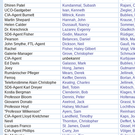
Dhiren Patel
Kundanmal, Subash
Rajani, 
UCO-Gastgeber
Ivan, Kenneth
Ziegler, 
CIA-Agent Burnett
Mitnick, Kevin
Bublies, 
Martin Shepard
Hannah, John
Krause, 
Helen Calder
Dussault, Nancy
Sommer,
Dr. Kreschnick
Lazarev, Evgeniy
Gladkich
SD6-Agent Fisher
Godin, Maurice
Rüdiger,
Pearson
Betances, Daniel
Wick, Ma
John Smythe, FTL-Agent
Dickson, Neil
Gauß, H
Rachel
Fisher, Haley Gilbert
Voigt, Vi
Galerie-Manager
Grove, Christopher
Schmuck
CIA-Agent
unbekannt
Kurbjuwe
Ed Davis
Galasso, Mark
Bublies, 
Joey
Hong, James
Gutmann
Rumänischer Pfleger
Mears, Derek
Jellinek
Ferroq
Keiffer, Dennis
Borlan, A
Telefonstimme Alain Christophe
Keating, Charles
Jellinek
SD6-Agent Karl Dreyer
Bell, Tobin
Klebsch,
Kostia Bergman
Clendenin, Bob
Klages, 
Professor Bloom
Dennis, Peter
Holtenau
Giovanni Donato
Axelrod, Jack
Grassi, 
Professor Hoyt
Halsey, Michael
Lochthov
"Professor Wilkenson"
Ayers, Sam
Reinhard
CIA-Agent Lloyd Kretchmer
Landfield, Timothy
Kaps, J
Nevil
Thornton, Christopher
Deffert, 
Lucques Franco
St. James, David
Gissel, 
CIA-Agent Phillips
Curry, Jon
Völger, 