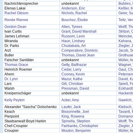
Nachrichtensprecher
unbekannt
Bublies, 
Elenas Lakai
Anderson, Eric
Keßler, M
Rachel Gibson
Nichols, Rachel
Geier, S
Renée Rienne
Bouchez, Élodie
Teltz, Ve
Gordon Dean
Allen, Tyrees
Wolff, T
Ivan Curtis
Grant, David Marshall
Stritzel, 
James Lehman
Russom, Leon
Meincke,
Miranda
Haun, Lindsey
Kahana,
Dr. Parks
Chudabala, Art
Ziegler, 
Arzt
Comperatore, Dominic
Jacob, S
Butler
Thomas, David Jean
Grothuse
Falscher Sanitäter
unbekannt
Müller, 
Thomas Grace
Getty, Balthazar
Wagner,
Heinrich Roemer
Cedar, Larry
Gaul, Chr
Ahern
Cooney, Kevin
Petersen
Dr. Lynn
Mazur, Kathe
David, K
Lars
Gill, Christian
Spieß, Fe
Walsh
Pressman, David
Eckhardt
Kneipenschäger
unbekannt
Hackenbe
Kelly Peyton
Acker, Amy
Gawlich,
Alexander "Sascha" Dolschenko
Laufer, Jack
Klebsch,
Keach
Bissonnette, Joel
Tavanti, 
Pierpoint
King, Rowena
Domanow
Staatsanwalt Boyd Harkin
Spinella, Stephen
Wolff, T
Chef-Croupier
Fairbanks, Christopher
Ziegler, 
Croupier
Mouton, Benjamin
Müller, 