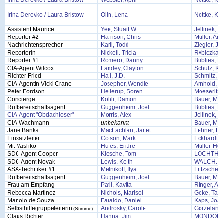
Irina Derevko / Laura Bristow
Webster, April
Nottke, K
Irina Derevko / Laura Bristow
Olin, Lena
Nottke, K
Assistent Maurice
Yee, Stuart W.
Jellinek
Reporter #2
Harrison, Chris
Müller, 
Nachrichtensprecher
Karli, Todd
Ziegler, 
Reporterin
Nickell, Tricia
Rybiczka
Reporter #1
Romero, Danny
Bublies, 
CIA-Agent Wilcox
Landey, Clayton
Schulz, K
Richter Fried
Hall, J.D.
Schmitz, 
CIA-Agentin Vicki Crane
Josepher, Wendle
Arnhold,
Peter Fordson
Hellerup, Soren
Moeserit
Concierge
Kohli, Damon
Bauer, M
Rufbereitschaftsagent
Guggenheim, Joel
Bublies, 
CIA-Agent "Obdachloser"
Morris, Alex
Jellinek
CIA-Wachmann
unbekannt
Bauer, M
Jane Banks
MacLachlan, Janet
Lehner, 
Einsatzleiter
Colson, Mark
Eckhardt
Mr. Vashko
Hules, Endre
Müller-H
SD6-Agent Cooper
Kiesche, Tom
LOCHTH
SD6-Agent Novak
Lewis, Keith
WALCH,
ASA-Techniker #1
Melnikoff, Ilya
Fritzsche
Rufbereitschaftsagent
Guggenheim, Joel
Bauer, M
Frau am Empfang
Patil, Kavita
Ringer, 
Rebecca Martinez
Nichols, Marisol
Geke, Ta
Manolo de Souza
Faraldo, Daniel
Kaps, J
Selbsthilfegruppeleiterin
Androsky, Carole
Gorzelan
(Stimme)
Claus Richter
Hanna, Jim
MONDON