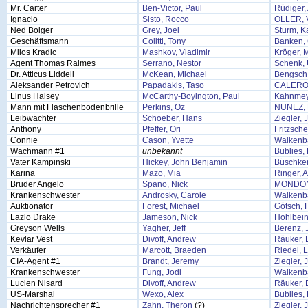
Mr. Carter
Ben-Victor, Paul
Rüdiger,
Ignacio
Sisto, Rocco
OLLER, 
Ned Bolger
Grey, Joel
Sturm, K
Geschäftsmann
Colitti, Tony
Banken, 
Milos Kradic
Mashkov, Vladimir
Kröger, 
Agent Thomas Raimes
Serrano, Nestor
Schenk,
Dr. Atticus Liddell
McKean, Michael
Bengsch,
Aleksander Petrovich
Papadakis, Taso
CALERO
Linus Halsey
McCarthy-Boyington, Paul
Kahnmey
Mann mit Flaschenbodenbrille
Perkins, Oz
NUNEZ,
Leibwächter
Schoeber, Hans
Ziegler, 
Anthony
Pfeffer, Ori
Fritzsche
Connie
Cason, Yvette
Walkenb
Wachmann #1
unbekannt
Bublies, 
Vater Kampinski
Hickey, John Benjamin
Büschke
Karina
Mazo, Mia
Ringer, 
Bruder Angelo
Spano, Nick
MONDON
Krankenschwester
Androsky, Carole
Walkenb
Auktionator
Forest, Michael
Götsch, 
Lazlo Drake
Jameson, Nick
Hohlbein
Greyson Wells
Yagher, Jeff
Berenz,
Kevlar Vest
Divoff, Andrew
Räuker, 
Verkäufer
Marcott, Braeden
Riedel, L
CIA-Agent #1
Brandt, Jeremy
Ziegler, 
Krankenschwester
Fung, Jodi
Walkenb
Lucien Nisard
Divoff, Andrew
Räuker, 
US-Marshal
Wexo, Alex
Bublies, 
Nachrichtensprecher #1
Zahn, Theron
(?)
Ziegler, 