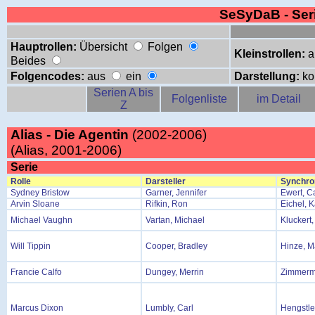
SeSyDaB - Se
Hauptrollen:
Übersicht
Folgen
Kleinstrollen:
a
Beides
Folgencodes:
aus
ein
Darstellung:
ko
Serien A bis
Folgenliste
im Detail
Z
Alias - Die Agentin
(2002-2006)
(Alias, 2001-2006)
Serie
Rolle
Darsteller
Synchro
Sydney Bristow
Garner, Jennifer
Ewert, C
Arvin Sloane
Rifkin, Ron
Eichel, 
Michael Vaughn
Vartan, Michael
Kluckert,
Will Tippin
Cooper, Bradley
Hinze, M
Francie Calfo
Dungey, Merrin
Zimmerma
Marcus Dixon
Lumbly, Carl
Hengstle