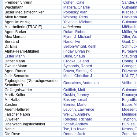
Fremdenführerin
Cohen, Cate
Sander,
Wachmann
Mattera, Charlie
Gutmann
Böser Medizintechniker
Polonsky, Alan
Klages, 
Allen Korman
Wolberg, Perry
Hackenbe
Agent im Anzug
Yavnielli, Michael
Gutmann
Mitarbeiterin (TRACIE)
unbekannt
Mißbach,
Agent Barker
Dolan, Robert
Müller, 
Alex Moreau
Flynn, J. Michael
Ziffer, W
Bertrand
Nandi, Ivo
Gaul, Chr
Dr. Ellis
Sellon-Wright, Keith
Schmuck
Alpha-Team-Mitglied
Friday, Bryan
(?)
Kurbjuwe
Erster Mann
Duke, Shaun
Stauding
Dritter Mann
Crooke, Leland
Döring, 
Zweiter Mann
Symonds, Robert
Groeger,
Agent Rance
Brown, Sterling K.
Fritzsche
Jerik Semanko
Meoli, Christian J.
KAUTZ, 
Zugbegleiter ("Sprachgewandter
Goncalves, Anderson
Vollbrec
Schaffner")
Gefängniswärter
Gottlieb, Matt
Gutmann
Moritz Koller
Guskin, Jeremy
Doumeyro
Mr. Halbe
Bashey, Ismail
Bogadtk
Zürcher
Bernier, Marlo
Bauer, M
Agent Halliwell
LeJohn, Lawrence
Moeserit
Falscher Nabin
Wei Lin, Andrew
Meilinge
Juwelier
Reicheg, Richard
Tryphon,
Überwachungstechniker
Schaff, Andrew
Bublies, 
Nabin
Tse, Ho-Kwan
Neuss, O
Die Rose
Donner, Jack
Zorn, Ha