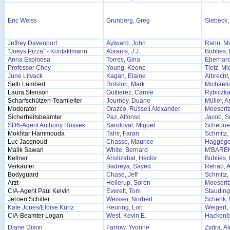
Eric Weiss
Grunberg, Greg
Siebeck,
Jeffrey Davenport
Aylward, John
Rahn, M
"Joeys Pizza" - Kontaktmann
Abrams, J.J.
Bublies, 
Anna Espinosa
Torres, Gina
Eberhard
Professor Choy
Young, Keone
Tietz, Mi
June Litvack
Kagan, Elaine
Albrecht
Seth Lambert
Rolston, Mark
Michaelis
Laura Stenson
Guttierez, Carole
Rybiczka
Scharfschützen-Teamleiter
Journey, Duane
Müller, 
Moderator
Orazco, Russell Alexander
Moeserit
Sicherheitsbeamter
Paz, Alfonso
Jacob, S
SD6-Agent Anthony Russek
Sandoval, Miguel
Scheune
Mokhtar Hammouda
Tahir, Faran
Schmitz,
Luc Jacqnoud
Chasse, Maurice
Haggége
Malik Sawari
White, Bernard
M'BAREK
Kellner
Aristizabal, Hector
Bublies, 
Verkäufer
Badreya, Sayed
Rehab, 
Bodyguard
Chase, Jeff
Schmitz, 
Arzt
Hellerup, Soren
Moeserit
CIA-Agent Paul Kelvin
Everett, Tom
Stauding
Jeroen Schiller
Weisser, Norbert
Schenk,
Kate Jones/Eloise Kurtz
Heuring, Lori
Weigert,
CIA-Beamter Logan
West, Kevin E.
Hackenbe
Diane Dixon
Farrow, Yvonne
Zydra, A