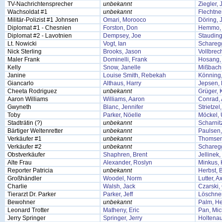
TV-Nachrichtensprecher
unbekannt
Ziegler,
Wachsoldat #1
unbekannt
Flechtner
Militär-Polizist #1 Johnsen
Omari, Morooco
Döring, 
Diplomat #1 - Chesnien
Forston, Don
Hemmo, 
Diplomat #2 - Lavotnien
Dempsey, Joe
Stauding
Lt. Nowicki
Vogt, Ian
Schareg
Nick Sterling
Brooks, Jason
Vollbrec
Maler Frank
Dominelli, Frank
Hosang,
Kelly
Snow, Janelle
Mißbach,
Janine
Louise Smith, Rebekah
Könning
Giancarlo
Althaus, Harry
Jepsen, 
Cheeta Rodriguez
unbekannt
Grüger, 
Aaron Williams
Williams, Aaron
Conrad,
Gwyneth
Blanc, Jennifer
Strietzel
Toby
Parker, Nöelle
Möckel, 
Stadträtin (?)
unbekannt
Scharnit
Bärtiger Weltenretter
unbekannt
Paulsen
Verkäufer #1
unbekannt
Thomsen
Verkäufer #2
unbekannt
Schareg
Obstverkäufer
Shaphren, Brent
Jellinek
Alte Frau
Alexander, Roslyn
Minkus,
Reporter Patricia
unbekannt
Herbst, B
Großhändler
Woodel, Norm
Lutter, A
Charlie
Walsh, Jack
Czarski, 
Tierarzt Dr. Parker
Parker, Jeff
Löschner
Bewohner
unbekannt
Palm, He
Leonard Trotter
Matheny, Eric
Pan, Mic
Jerry Springer
Springer, Jerry
Holtenau