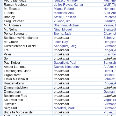
Pedro Mendoza
Nolasco, Amaury
Flechtner
Ramon Arculetta
de los Reyes, Kamar
Wolff, T
Mr. Escobar
Miano, Robert
Hemmo, 
Lupeta
Meneses, Alex
Aust, An
Bradley
Stolte, Christian
Reichma
Greg Bratcher
Zulevic, Jim
Fredrich
Mr. Andrews
Shannon, Michael
Petruo,
Mr. Nellis
Nino, Miguel
Bierstedt
Police Sergeant
Bronis, Jack
Ciazynsk
Schlägertyp/Handlanger
unbekannt
Schmitz, 
Mr. Cravin
Toler, Ray
Hengstle
Kutschierender Polizist
Sandquist, Greg
Gutmann
Frau
unbekannt
Ringer, 
Vater
unbekannt
Büschke
Sohn
unbekannt
unbekan
Paul Kettler
Satterfield, Paul
Bengsch
Amber Lamonte
Davies, Kimberley
Al-Akel,
Empfangsfrau Jane
unbekannt
Herbst, B
Organisator
unbekannt
Jellinek
Erster Maschinist
unbekannt
Schmitz, 
Hundehalterin
unbekannt
Ringer, 
Zimmermädchen
unbekannt
unbekan
Zimmermann
unbekannt
Gutmann
Bestohlene Frau
unbekannt
unbekan
Ko-Ermittlerin
unbekannt
Vogdt, 
Juwelier
unbekannt
Gutmann
Sergeant
Morettini, Mark
Gutmann
Brigattis Vorgesetzter
unbekannt
Prüter, 