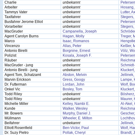
Charlie
unbekannt
Petersen
Arbeiter
unbekannt
Hosang,
Tammys Vater
unbekannt
Lutter, A
Taxifahrer
unbekannt
Stegers
Busfahrer Jerome Elliot
unbekannt
Petersen
Vorarbeiter
unbekannt
Stegers
MacGruder
Campanella, Joseph
Schröder
Agent Carolyn Burns
Hagan, Molly
Treger, 
Marco
Isaac, Romanos
Hengstle
Vincenzo
Allas, Peter
Keßler, 
Antonio Birelli
Borgnine, Ernest
Völz, Wo
Polizist
Kosala, Joseph F.
Petersen
Räuber
unbekannt
Reichma
MacGruder - jung
unbekannt
Schmidt-
Antonio Birelli - jung
unbekannt
Kluckert
Agent Tom, Schatzamt
Abston, Melvin
Jellinek
Marvin Erickson
Gress, Googy
Lampe, 
Dr. Futterman
Lordan, John
Wolf, Bo
Onkel Vic
Bosley, Tom
Kluckert
Todd Riley
unbekannt
Bösherz
Todd Riley
unbekannt
Maurer,
Michelle Miller
Kelley, Nambi E.
Al-Akel,
Kunde
Walker, Wesley
Reichma
Mr. Bowers
Murphy, Daniel J.
Gescher,
Müllmann
Wheeler, E. Milton
Lochthov
Beifahrer
unbekannt
Jellinek
Elliott Rosenfield
Ben-Victor, Paul
Wolf, Ha
Dr. Suzy Pietro
Pollak, Cheryl
Brandt, 