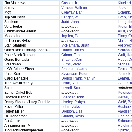
Jim Matthews
Gossett Jr., Louis
Kluckert
Smitty
Visteen, William
Jepsen, 
Mott
Conway, Dan
Schenk,
Typ auf Bank
Clinger, Will
Grap, Kl
Stockton
Judd, John
Hengstle
Vorarbeiter
unbekannt
Prüter, 
ChildWatch-Leiterin
unbekannt
Aust, An
Madeleine
Jayden, Dani
Plany, O
Lt. Dennis Ryley
unbekannt
Müller, 
Stan Stanford
McNamara, Brian
Vollbrec
Onkel Bob / Eldridge Speaks
Handy, James
Schröder
Pater Mark Romano
Grimm, Tim
Wolf, Ha
Genie Berlatski
Shayne, Cari
Hugo, Do
Steadman
Burns, Peter
Michaeli
LKW-Fahrer Stash
Amoaku, Kwame
Petruo,
Pater Keir
Syvertsen, Peter
Jellinek
Carol Berlatski
Dodds Frank, Marilyn
Lehner, 
Transvestit Marilyn
Flynn, Neil
Gaul, Ch
Scott
Lowell, Scott
unbekan
Echter Onkel Bob
unbekannt
Petersen
Howard Banner
Spencer, John
Kerzel, 
Jenny Sloane / Lucy Gumble
Liveley, Robyn
Weiß, Be
Kevin Miller
Lubin, Zaks
Bösherz
Helen Miller
Dodson, Lisa
Vaessen,
Dr. Henderson
Gudahl, Kevin
Hohlbei
Busfahrer
unbekannt
Scheune
Anhänger im TV
unbekannt
Reichma
TV-Nachrichtensprecher
unbekannt
Spitzer, 