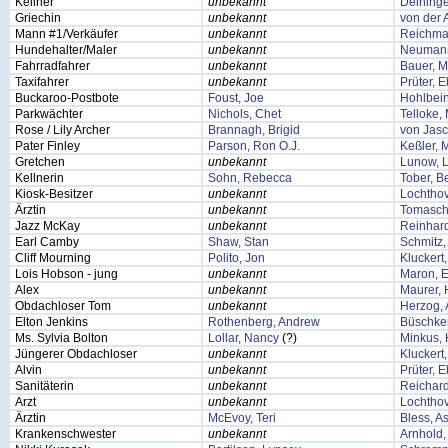
Kellner
unbekannt
Deininge
Griechin
unbekannt
von der 
Mann #1/Verkäufer
unbekannt
Reichma
Hundehalter/Maler
unbekannt
Neumann
Fahrradfahrer
unbekannt
Bauer, M
Taxifahrer
unbekannt
Prüter, 
Buckaroo-Postbote
Foust, Joe
Hohlbei
Parkwächter
Nichols, Chet
Telloke,
Rose / Lily Archer
Brannagh, Brigid
von Jasc
Pater Finley
Parson, Ron O.J.
Keßler, 
Gretchen
unbekannt
Lunow, L
Kellnerin
Sohn, Rebecca
Tober, B
Kiosk-Besitzer
unbekannt
Lochthov
Ärztin
unbekannt
Tomasch
Jazz McKay
unbekannt
Reinhard
Earl Camby
Shaw, Stan
Schmitz, 
Cliff Mourning
Polito, Jon
Kluckert
Lois Hobson - jung
unbekannt
Maron, E
Alex
unbekannt
Maurer,
Obdachloser Tom
unbekannt
Herzog, 
Elton Jenkins
Rothenberg, Andrew
Büschke
Ms. Sylvia Bolton
Lollar, Nancy
(?)
Minkus,
Jüngerer Obdachloser
unbekannt
Kluckert
Alvin
unbekannt
Prüter, 
Sanitäterin
unbekannt
Reichard
Arzt
unbekannt
Lochthov
Ärztin
McEvoy, Teri
Bless, As
Krankenschwester
unbekannt
Arnhold,