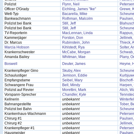
Polizist
Flynn, Neil
Petersen
Officer O'Grady
Eichling, James "Ike"
Grewe, K
Wett-Typ
Bacarella, Mike
Scheune
Bankwachmann
Rothman, Malcolm
Paulsen
Polizist bei Bank
Still, Jeff
Blahusc
Polizist bei Bank
Still, Jeff
Scheune
TV-Reporterin
MacLennan, Linda
Rappus, 
Kammerjäger
Forston, Don
Jellinek
Dr. Marcus
Rubinstein, John
Thieck, 
Marcia Hobson
Kihlstedt, Rya
Solter, 
Krankenschwester
McCabe, Morgan
Schwab,
Amanda Bailey
Whitman, Mae
Plany, O
Boswell
Deuter, James
Heyne, 
Krankenpfleger Gino
Skuby, Alex
Scheune
Schaulustiger
Jemison, Eddie
Kurbjuwe
Empfangsdame
Seibel, Mary
Bischoff
Schwangere Frau
Bell, Mindy
Harpen,
Polizist auf Revier
Morettini, Mark
Alich, Wa
Vorspann-Sprecher
Chandler, Kyle
Tennsted
Kellnerin
unbekannt
Winterfe
Bahnangestellte
unbekannt
Tober, B
Polizist bei Bahn
unbekannt
Scheune
Krankenhaus-Wachmann
unbekannt
Petersen
Chirurg #1
unbekannt
Paulsen
Chirurg #2
unbekannt
Jellinek
Krankenpfleger #1
unbekannt
Petersen
Hausmeister
unbekannt
Paulsen