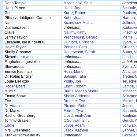
Doris Temple
Maschinski, Shirl
unbekan
Hank Pierce
Harik, Jay
Schaale,
Gus
Kurcz, Robert
Paulsen
Pflichtverteidigerin Caroline
Kohn, Joan
Harpen,
Ivan
Kuznetsov, Misha
Jellinek
Dialysepatient
unbekannt
Kurbjuwe
Claire
Najimy, Kathy
Frisch, G
Jeffrey Taylor
Prendergast, Gerard
Memel, D
Elizabeth, die Kinderfrau
Dunford, Christine
Zydra, A
Helen Taylor
Persons, Fern
Grüger, 
Shelly Crasnow
Underwood, Sarah
Sauer, V
Sicherheitsmann
unbekannt
Löschner
Flughafenangestellte
unbekannt
unbekan
Stewardess
unbekannt
Zydra, A
Eunice Fadiman
Ross, Marion
Altricht
Dr. Robin English
Balsam, Talia
Treger, 
Louie DeFozio
Polito, Jon
Teuscher
Roger Ebert
Ebert, Robert
Lampe, 
Mutter
Burns, Megan Moore
Mißbach,
Emma Shaw
Shelly, Adrienne
Stürzbec
Eve
Brenner, Eve
Minkus,
Dr. Adams
Picardo, Robert
Jepsen, 
Dr. Marks
Ferrell, Tyra
Scharnit
Rachel Greenberg
Lloyd, Emily Ann
Kaufmann
Tommy Grasier
O'Sullivan, Billy
Gerick, 
Eddie
Joyce, Adam
Schwab,
Mrs. Greenberg
Jaeck, Kathryn
Lehner, 
Krankenschwester #2
unbekannt
Gorzelan