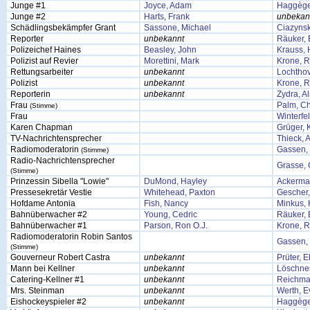
Junge #1
Joyce, Adam
Haggège,
Junge #2
Harts, Frank
unbekan
Schädlingsbekämpfer Grant
Sassone, Michael
Ciazynsk
Reporter
unbekannt
Räuker, 
Polizeichef Haines
Beasley, John
Krauss, 
Polizist auf Revier
Morettini, Mark
Krone, 
Rettungsarbeiter
unbekannt
Lochthov
Polizist
unbekannt
Krone, 
Reporterin
unbekannt
Zydra, A
Frau
Palm, Ch
(Stimme)
Frau
Winterfe
Karen Chapman
Grüger, 
TV-Nachrichtensprecher
Thieck, 
Radiomoderatorin
Gassen, 
(Stimme)
Radio-Nachrichtensprecher
Grasse, 
(Stimme)
Prinzessin Sibella "Lowie"
DuMond, Hayley
Ackerma
Pressesekretär Vestie
Whitehead, Paxton
Gescher,
Hofdame Antonia
Fish, Nancy
Minkus,
Bahnüberwacher #2
Young, Cedric
Räuker, 
Bahnüberwacher #1
Parson, Ron O.J.
Krone, 
Radiomoderatorin Robin Santos
Gassen, 
(Stimme)
Gouverneur Robert Castra
unbekannt
Prüter, 
Mann bei Kellner
unbekannt
Löschner
Catering-Kellner #1
unbekannt
Reichma
Mrs. Steinman
unbekannt
Werth, E
Eishockeyspieler #2
unbekannt
Haggège,