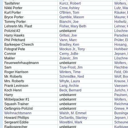
Taxifahrer
Kurcz, Robert
Wolters,
Nikki Porter
Crow, Ashley
Lutz, Ma
Kurt Porter
O'Brien, Tom
Räuker, 
Bryce Porter
Gamble, Mason
Maurer,
Tommy Porter
Bianchi, Joe
Hollwitz
Lehrerin Ms. Flast
Fisher, Mary Beth
Lehner, 
Polizist #2
unbekannt
Löschner
Harry Hawks
Grifasi, Joe
Paradies
Phil Pritchard
Vann, Marc
Prüter, 
Barkeeper Cheech
Bradley, Ken
Hosang,
Fotograf Pete
Mockus Jr., Tony
Hohlbei
Connor
Cerny, JoBe
Jepsen, 
Makler
Zulevic, Jim
Löschner
Feuerwehrhauptmann
unbekannt
Wolters,
Sam
True-Frost, Jim
Flechtner
Roger Harrison
Winters, Time
Feld, Oli
Mr. Roberts
Schmidtke, Ned
Wolf, Bo
Mrs. Roberts
Whyte, Laura
Krause, 
Frank Levinson
Lang, Archie
Vaessen,
Koch Henri
Beck, Bernard
Jurichs,
Harry
unbekannt
Paulsen
Möbelpacker #1
unbekannt
Wolters,
Squash-Trainer
unbekannt
Reichma
Gefängnis-Polizist
unbekannt
Grewe, K
Weihnachtsmann
Walsh, M. Emmet
Bussing
Howard Phillips
DeSantis, Stanley
Jepsen, 
Sergeant Eddie
Morettini, Mark
Scheune
Radiosprecher
unbekannt
Kurbjuwe