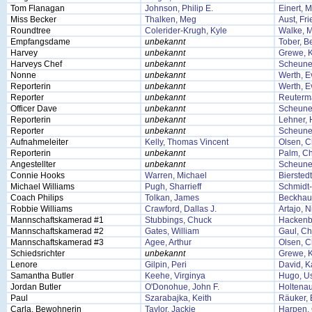
Tom Flanagan
Johnson, Philip E.
Einert, 
Miss Becker
Thalken, Meg
Aust, Fri
Roundtree
Colerider-Krugh, Kyle
Walke, M
Empfangsdame
unbekannt
Tober, B
Harvey
unbekannt
Grewe, K
Harveys Chef
unbekannt
Scheune
Nonne
unbekannt
Werth, E
Reporterin
unbekannt
Werth, E
Reporter
unbekannt
Reuterm
Officer Dave
unbekannt
Scheune
Reporterin
unbekannt
Lehner, 
Reporter
unbekannt
Scheune
Aufnahmeleiter
Kelly, Thomas Vincent
Olsen, C
Reporterin
unbekannt
Palm, Ch
Angestellter
unbekannt
Scheune
Connie Hooks
Warren, Michael
Bierstedt
Michael Williams
Pugh, Sharrieff
Schmidt-
Coach Philips
Tolkan, James
Beckhaus
Robbie Williams
Crawford, Dallas J.
Artajo, N
Mannschaftskamerad #1
Stubbings, Chuck
Hackenbe
Mannschaftskamerad #2
Gates, William
Gaul, Ch
Mannschaftskamerad #3
Agee, Arthur
Olsen, C
Schiedsrichter
unbekannt
Grewe, K
Lenore
Gilpin, Peri
David, K
Samantha Butler
Keehe, Virginya
Hugo, U
Jordan Butler
O'Donohue, John F.
Holtenau
Paul
Szarabajka, Keith
Räuker, 
Carla, Bewohnerin
Taylor, Jackie
Harpen,