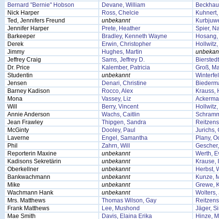
Bernard "Bernie" Hobson
Devane, William
Beckhaus
Nick Harper
Ross, Chelcie
Kuhnert,
Ted, Jennifers Freund
unbekannt
Kurbjuwe
Jennifer Harper
Prete, Heather
Spier, N
Barkeeper
Bradley, Kenneth Wayne
Hosang,
Derek
Erwin, Christopher
Hollwitz
Jimmy
Hughes, Martin
unbekan
Jeffrey Craig
Sams, Jeffrey D.
Bierstedt
Dr. Price
Kalember, Patricia
Groß, M
Studentin
unbekannt
Winterfe
Jensen
Denari, Christine
Biederma
Barney Kadison
Rocco, Alex
Krauss, 
Mona
Vassey, Liz
Ackerma
Will
Berry, Vincent
Hollwitz
Annie Anderson
Wachs, Caitlin
Schramm
Jean Frawley
Thipgen, Sandra
Reitzens
McGinty
Dooley, Paul
Jurichs,
Laverne
Engel, Samantha
Plany, O
Phil
Zahrn, Will
Gescher,
Reporterin Maxine
unbekannt
Werth, E
Kadisons Sekretärin
unbekannt
Krause, 
Oberkellner
unbekannt
Herbst, W
Bankwachmann
unbekannt
Kunze, M
Mike
unbekannt
Grewe, K
Wachmann Hank
unbekannt
Wolters,
Mrs. Matthews
Thomas Wilson, Gay
Reitzens
Frank Matthews
Lee, Mushond
Jäger, S
Mae Smith
Davis, Elaina Erika
Hinze, M