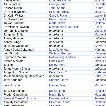
Sammi Avard
Lombard, Karina
Hoffmann
Ali Bicharara
George, Brian
Schröder
Hassan Rejim
Toub, Shaun
Rumpf, 
Dr. Phillip Watters
Elizondo, Hector
Jepsen, 
Dr. Keith Wilkes
Carroll, Rocky
Walke, M
Dr. Diane Grad
Brook, Jayne
Krogull,
Trevor Bradford
Merle, Steve
Holtenau
Dr. Michael Lawson
McLaughlin-Gray, Jack
Evers, R
Lehrerin Ms. Baker
unbekannt
Vogdt, 
Junge mit Brille
unbekannt
Maurer,
Annie, Mädchen
unbekannt
unbekan
Kenny, Junge
unbekannt
unbekan
Museumswachmann
unbekannt
Grewe, K
Anne / Doria DeLongpri
Lee, Alexondra
Könning
Lou Sinclair
Wallace, George
Vaessen,
Raymond Malone
Rothenberg, Andrew
Paradies
Norma Sinclair
Hart, Caitlin
Minkus,
Justine
Kelley, Korie
unbekan
Junge Norma Sinclair
unbekannt
unbekan
Junger Lou Sinclair
Kelly, Kevin R.
Kurbjuwe
TV-Homeshopping-Moderatorin
unbekannt
Palm, Ch
Jerry Springer
Springer, Jerry
unbekan
Lois Hobson
Harper, Tess
Maron, E
Jersy Carpathian
Kassir, John
Räuker, 
Fyodor Carpathian
Hack, Steven
Meszerit
Bernard "Bernie" Hobson
Devane, William
Telloke,
Anatoly Carpathian
Bitterman, Adam
Hohlbei