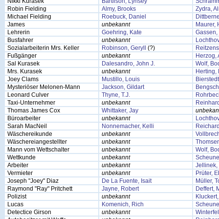
Nikki Kurasek
Bartilson, Lynsey
Schramm
Robin Fielding
Almy, Brooks
Zydra, A
Michael Fielding
Roebuck, Daniel
Dittbern
James
unbekannt
Maurer,
Lehrerin
Goehring, Kate
Gassen, 
Busfahrer
unbekannt
Lochthov
Sozialarbeiterin Mrs. Keller
Robinson, Geryll
(?)
Reitzens
Fußgänger
unbekannt
Herzog, 
Sal Kurasek
Dalesandro, John J.
Wolf, Bo
Mrs. Kurasek
unbekannt
Herting,
Joey Clams
Mustillo, Louis
Bierstedt
Mysteriöser Melonen-Mann
Jackson, Gildart
Bengsch
Leonard Culver
Thyne, T.J.
Rohrbeck
Taxi-Unternehmer
unbekannt
Reinhard
Thomas James Cox
Whittaker, Jay
unbekan
Büroarbeiter
unbekannt
Lochthov
Sarah MacNeil
Nonnemacher, Kelli
Reichard
Wäschereikunde
unbekannt
Vollbrec
Wäschereiangestellter
unbekannt
Thomsen
Mann vom Wettschalter
unbekannt
Wolf, Bo
Wettkunde
unbekannt
Scheune
Arbeiter
unbekannt
Jellinek
Vermieter
unbekannt
Prüter, 
Joseph "Joey" Diaz
De La Fuente, Isait
Müller, 
Raymond "Ray" Pritchett
Jayne, Robert
Deffert, 
Polizist
unbekannt
Kluckert
Lucas
Komenich, Rich
Scheune
Detectice Girson
unbekannt
Winterfe