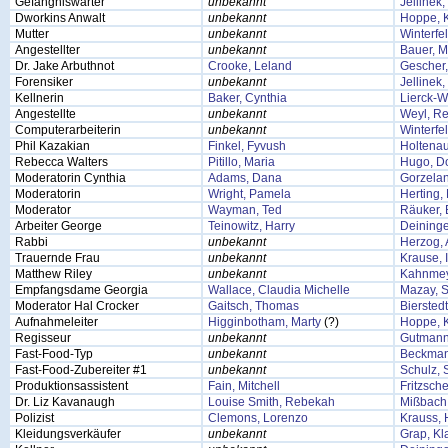
Gefängniswärter
unbekannt
Jellinek
Dworkins Anwalt
unbekannt
Hoppe, K
Mutter
unbekannt
Winterfe
Angestellter
unbekannt
Bauer, M
Dr. Jake Arbuthnot
Crooke, Leland
Gescher,
Forensiker
unbekannt
Jellinek
Kellnerin
Baker, Cynthia
Lierck-W
Angestellte
unbekannt
Weyl, R
Computerarbeiterin
unbekannt
Winterfe
Phil Kazakian
Finkel, Fyvush
Holtenau
Rebecca Walters
Pitillo, Maria
Hugo, Do
Moderatorin Cynthia
Adams, Dana
Gorzelan
Moderatorin
Wright, Pamela
Herting,
Moderator
Wayman, Ted
Räuker, 
Arbeiter George
Teinowitz, Harry
Deininge
Rabbi
unbekannt
Herzog, 
Trauernde Frau
unbekannt
Krause, 
Matthew Riley
unbekannt
Kahnmey
Empfangsdame Georgia
Wallace, Claudia Michelle
Mazay, 
Moderator Hal Crocker
Gaitsch, Thomas
Bierstedt
Aufnahmeleiter
Higginbotham, Marty
(?)
Hoppe, K
Regisseur
unbekannt
Gutmann
Fast-Food-Typ
unbekannt
Beckman
Fast-Food-Zubereiter #1
unbekannt
Schulz, 
Produktionsassistent
Fain, Mitchell
Fritzsch
Dr. Liz Kavanaugh
Louise Smith, Rebekah
Mißbach,
Polizist
Clemons, Lorenzo
Krauss, 
Kleidungsverkäufer
unbekannt
Grap, Kl