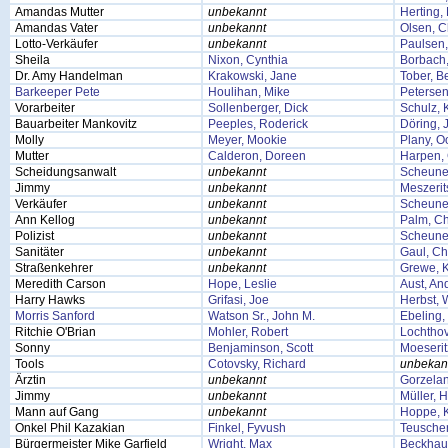
Amandas Mutter
unbekannt
Herting,
Amandas Vater
unbekannt
Olsen, C
Lotto-Verkäufer
unbekannt
Paulsen
Sheila
Nixon, Cynthia
Borbach,
Dr. Amy Handelman
Krakowski, Jane
Tober, B
Barkeeper Pete
Houlihan, Mike
Petersen
Vorarbeiter
Sollenberger, Dick
Schulz, 
Bauarbeiter Mankovitz
Peeples, Roderick
Döring, 
Molly
Meyer, Mookie
Plany, O
Mutter
Calderon, Doreen
Harpen,
Scheidungsanwalt
unbekannt
Scheune
Jimmy
unbekannt
Meszerit
Verkäufer
unbekannt
Scheune
Ann Kellog
unbekannt
Palm, Ch
Polizist
unbekannt
Scheune
Sanitäter
unbekannt
Gaul, Ch
Straßenkehrer
unbekannt
Grewe, K
Meredith Carson
Hope, Leslie
Aust, An
Harry Hawks
Grifasi, Joe
Herbst, W
Morris Sanford
Watson Sr., John M.
Ebeling
Ritchie O'Brian
Mohler, Robert
Lochthov
Sonny
Benjaminson, Scott
Moeserit
Tools
Cotovsky, Richard
unbekan
Ärztin
unbekannt
Gorzelan
Jimmy
unbekannt
Müller, 
Mann auf Gang
unbekannt
Hoppe, K
Onkel Phil Kazakian
Finkel, Fyvush
Teuscher
Bürgermeister Mike Garfield
Wright, Max
Beckhaus