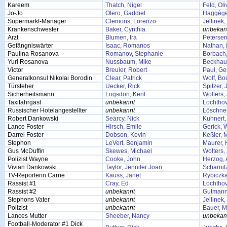
Kareem
Thatch, Nigel
Feld, Oli
Jo-Jo
Otero, Gaddiel
Haggège,
Supermarkt-Manager
Clemons, Lorenzo
Jellinek
Krankenschwester
Baker, Cynthia
unbekan
Arzt
Blumen, Ira
Petersen
Gefängniswärter
Isaac, Romanos
Nathan, 
Paulina Rosanova
Romanov, Stephanie
Borbach,
Yuri Rosanova
Nussbaum, Mike
Beckhaus
Victor
Breuler, Robert
Paul, Ge
Generalkonsul Nikolai Borodin
Clear, Patrick
Wolf, Bo
Türsteher
Uecker, Rick
Spitzer, 
Sicherheitsmann
Logsdon, Kent
Wolters,
Taxifahrgast
unbekannt
Lochthov
Russischer Hotelangestellter
unbekannt
Löschner
Robert Dankowski
Searcy, Nick
Kuhnert,
Lance Foster
Hirsch, Emile
Gerick, 
Darrel Foster
Dobson, Kevin
Keßler, 
Stephon
LeVert, Benjamin
Maurer,
Gus McDuffin
Skewes, Michael
Wolters,
Polizist Wayne
Cooke, John
Herzog, 
Vivian Dankowski
Taylor, Jennifer Joan
Scharnit
TV-Reporterin Carrie
Kauss, Janet
Rybiczka
Rassist #1
Cray, Ed
Lochthov
Rassist #2
unbekannt
Gutmann
Stephons Vater
unbekannt
Jellinek
Polizist
unbekannt
Bauer, M
Lances Mutter
Sheeber, Nancy
unbekan
Football-Moderator #1 Dick