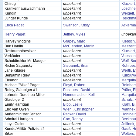
Chirug
unbekannt
Kluckert
Krankenhauswachmann
unbekannt
Löschner
Kundin
unbekannt
Weigelt,
Junger Kunde
unbekannt
Reichma
Erica Paget
Swanson, Kristy
Ackerma
Henry Paget
Jeffrey, Myles
unbekan
Harvey Wiggins
Grapey, Marc
Klebsch,
Burt Hanlin
McClendon, Martin
Meszerit
Restaurantbesitzer
unbekannt
Kluckert
Verkäufer
unbekannt
Vaessen,
Schuldirektor Mr. Mauger
unbekannt
Wolf, Bo
Richie Sagansky
Stepanek, Brian
Rohrbeck
Jane Kilgore
unbekannt
Werth, E
Benjamin Riley
unbekannt
Kurbjuwe
Eleanor
unbekannt
Marquita
Michael "Mike" Paget
Floyd, Robert
Reinhard
Roley, Gläubiger #1
Pasquesi, David
Prüter, 
Lehrerin Dorothea Miller
Nonnemacher, Kelli
Marquita
Gläubiger 2
unbekannt
Schulz, 
Emily Harrigan
Bibb, Leslie
Krahl, B
Eric Van Owen
Wiehl, Christopher
Iwannek,
Außenminister Jenson
Packer, David
Hohlbei
Admiral Harrigan
Cox, Ronny
Beckhaus
Lloyd Cutler
unbekannt
Jellinek
Kunde/Militär-Polizist #2
unbekannt
Gauß, H
Biker
unbekannt
Wolters,