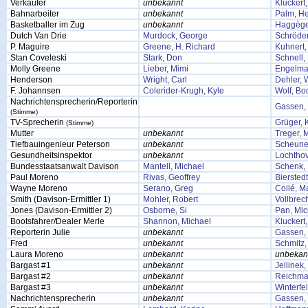
Verkäufer
unbekannt
Kluckert
Bahnarbeiter
unbekannt
Palm, He
Basketballer im Zug
unbekannt
Haggège,
Dutch Van Drie
Murdock, George
Schröder
P. Maguire
Greene, H. Richard
Kuhnert,
Stan Coveleski
Stark, Don
Schnell,
Molly Greene
Lieber, Mimi
Engelma
Henderson
Wright, Carl
Dehler, 
F. Johannsen
Colerider-Krugh, Kyle
Wolf, Bo
Nachrichtensprecherin/Reporterin
Gassen, 
(Stimme)
TV-Sprecherin
Grüger, 
(Stimme)
Mutter
unbekannt
Treger, 
Tiefbauingenieur Peterson
unbekannt
Scheune
Gesundheitsinspektor
unbekannt
Lochthov
Bundesstaatsanwalt Davison
Mantell, Michael
Schenk, 
Paul Moreno
Rivas, Geoffrey
Bierstedt
Wayne Moreno
Serano, Greg
Collé, M
Smith (Davison-Ermittler 1)
Mohler, Robert
Vollbrec
Jones (Davison-Ermittler 2)
Osborne, Si
Pan, Mic
Bootsfahrer/Dealer Merle
Shannon, Michael
Kluckert
Reporterin Julie
unbekannt
Gassen, 
Fred
unbekannt
Schmitz, 
Laura Moreno
unbekannt
unbekan
Bargast #1
unbekannt
Jellinek
Bargast #2
unbekannt
Reichma
Bargast #3
unbekannt
Winterfe
Nachrichtensprecherin
unbekannt
Gassen, 