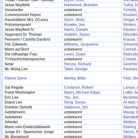
Trotter / Daniel "Dan" Sullivan
Bryce, Scott
Bierstedt
Jesse Mayfield
Hammond, Brandon
Turba, D
Vorarbeiter
unbekannt
Schmitz, 
Commissioner Hayes
unbekannt
Kluckert
Haushälterin Mrs. O'Leary
Glynn, Molly
Grüger, 
Polizeisergeant
Krowka, Joe
Wolters,
Jesse Mayfield IV.
Harris, Darwin
Räuker, 
Augenarzt Dr. Thomas
Andelin, James
Nitschke
Pennerin / Camilla Danford
unbekannt
Krause, 
Det. Edwards
Williams, Jacqueline
Scharnit
Mann auf Boot
unbekannt
Conrad,
Die rothaarige Frau
Lewis, Dawn
Rybiczka
TV-Nachrichtensprecher
unbekannt
Conrad,
Notar
Henzel, Richard
Gescher,
Mr. Wong Lee
Takei, George
Paulsen
Patrick Quinn
Worley, Billie
Feld, Oli
Sal Regate
Costanzo, Robert
Lampe, 
Frank Washington
Myers, Michael Edgar
Lutter, A
Eric Lee
Yau, Joe
Beckman
Diana Lee
Seng, Sonya
Al-Akel,
Dominic Spinelli
Saltouros, Jim
Stauding
Autofahrerin
unbekannt
Mazay, 
Autofahrer
unbekannt
Bierstedt
Arbeiter
unbekannt
Wolters,
Mann vom Elektrizitätswerk
unbekannt
Ebeling
Junge #1 - Spanischer Junge
unbekannt
Gerick, 
Mr. Mumphord
unbekannt
Wolters,