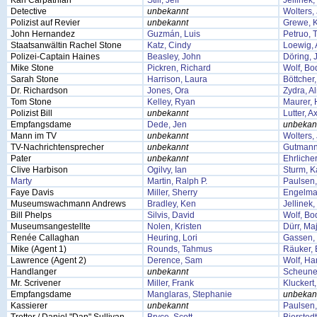
Karl Carpathian
Still, Jeff
Jellinek
Detective
unbekannt
Wolters,
Polizist auf Revier
unbekannt
Grewe, K
John Hernandez
Guzmán, Luis
Petruo,
Staatsanwältin Rachel Stone
Katz, Cindy
Loewig, 
Polizei-Captain Haines
Beasley, John
Döring, 
Mike Stone
Pickren, Richard
Wolf, Bo
Sarah Stone
Harrison, Laura
Böttcher, 
Dr. Richardson
Jones, Ora
Zydra, A
Tom Stone
Kelley, Ryan
Maurer,
Polizist Bill
unbekannt
Lutter, A
Empfangsdame
Dede, Jen
unbekan
Mann im TV
unbekannt
Wolters,
TV-Nachrichtensprecher
unbekannt
Gutmann
Pater
unbekannt
Ehrliche
Clive Harbison
Ogilvy, Ian
Sturm, K
Marty
Martin, Ralph P.
Paulsen
Faye Davis
Miller, Sherry
Engelma
Museumswachmann Andrews
Bradley, Ken
Jellinek
Bill Phelps
Silvis, David
Wolf, Bo
Museumsangestellte
Nolen, Kristen
Dürr, Ma
Renée Callaghan
Heuring, Lori
Gassen, 
Mike (Agent 1)
Rounds, Tahmus
Räuker, 
Lawrence (Agent 2)
Derence, Sam
Wolf, Ha
Handlanger
unbekannt
Scheune
Mr. Scrivener
Miller, Frank
Kluckert
Empfangsdame
Manglaras, Stephanie
unbekan
Kassierer
unbekannt
Paulsen