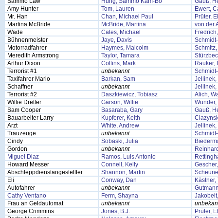
Sammo Law
Hung, Sammo Kam-Bo
Gauß, H
Amy Hunter
Tom, Lauren
Ewert, C
Mr. Han
Chan, Michael Paul
Prüter, 
Martina McBride
McBride, Martina
von der 
Wade
Cates, Michael
Fredrich
Bühnenmeister
Jaye, Davis
Schmidt-
Motorradfahrer
Haymes, Malcolm
Schmitz, 
Meredith Armstrong
Taylor, Tamara
Stürzbec
Arthur Dixon
Collins, Mark
Räuker, 
Terrorist #1
unbekannt
Schmidt-
Taxifahrer Mario
Barkan, Sam
Jellinek
Schaffner
unbekannt
Jellinek
Terrorist #2
Daszkiewicz, Tobiasz
Alich, Wa
Willie Dretler
Garson, Willie
Wunder,
Sam Cooper
Basaraba, Gary
Gauß, H
Bauarbeiter Larry
Kupferer, Keith
Ciazynsk
Arzt
White, Andrew
Jellinek
Trauzeuge
unbekannt
Schmidt-
Cindy
Sobaski, Julia
Biederma
Gordon
unbekannt
Reinhard
Miguel Diaz
Ramos, Luis Antonio
Rettingh
Howard Messer
Connell, Kelly
Gescher,
Abschleppdienstangestellter
Shannon, Martin
Scheune
Eli
Conway, Dan
Kästner
Autofahrer
unbekannt
Gutmann
Cathy Ventano
Ferm, Shayna
Jakobeit
Frau an Geldautomat
unbekannt
unbekan
George Crimmins
Jones, B.J.
Prüter, 