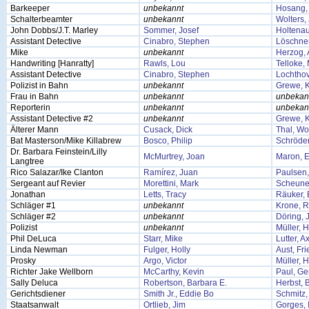
Barkeeper
unbekannt
Hosang,
Schalterbeamter
unbekannt
Wolters,
John Dobbs/J.T. Marley
Sommer, Josef
Holtenau
Assistant Detective
Cinabro, Stephen
Löschner
Mike
unbekannt
Herzog, 
Handwriting [Hanratty]
Rawls, Lou
Telloke,
Assistant Detective
Cinabro, Stephen
Lochthov
Polizist in Bahn
unbekannt
Grewe, K
Frau in Bahn
unbekannt
unbekan
Reporterin
unbekannt
unbekan
Assistant Detective #2
unbekannt
Grewe, K
Älterer Mann
Cusack, Dick
Thal, Wo
Bat Masterson/Mike Killabrew
Bosco, Philip
Schröder
Dr. Barbara Feinstein/Lilly
McMurtrey, Joan
Maron, E
Langtree
Rico Salazar/Ike Clanton
Ramírez, Juan
Paulsen
Sergeant auf Revier
Morettini, Mark
Scheune
Jonathan
Letts, Tracy
Räuker, 
Schläger #1
unbekannt
Krone, 
Schläger #2
unbekannt
Döring, 
Polizist
unbekannt
Müller, 
Phil DeLuca
Starr, Mike
Lutter, A
Linda Newman
Fulger, Holly
Aust, Fri
Prosky
Argo, Victor
Müller, 
Richter Jake Wellborn
McCarthy, Kevin
Paul, Ge
Sally Deluca
Robertson, Barbara E.
Herbst, B
Gerichtsdiener
Smith Jr., Eddie Bo
Schmitz, 
Staatsanwalt
Ortlieb, Jim
Gorges, 