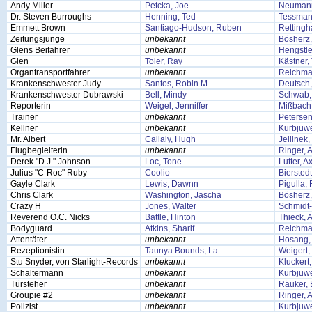
Andy Miller
Petcka, Joe
Neumann
Dr. Steven Burroughs
Henning, Ted
Tessmann
Emmett Brown
Santiago-Hudson, Ruben
Rettingh
Zeitungsjunge
unbekannt
Bösherz
Glens Beifahrer
unbekannt
Hengstle
Glen
Toler, Ray
Kästner
Organtransportfahrer
unbekannt
Reichma
Krankenschwester Judy
Santos, Robin M.
Deutsch,
Krankenschwester Dubrawski
Bell, Mindy
Schwab,
Reporterin
Weigel, Jenniffer
Mißbach,
Trainer
unbekannt
Petersen
Kellner
unbekannt
Kurbjuwe
Mr. Albert
Callaly, Hugh
Jellinek
Flugbegleiterin
unbekannt
Ringer, 
Derek "D.J." Johnson
Loc, Tone
Lutter, A
Julius "C-Roc" Ruby
Coolio
Bierstedt
Gayle Clark
Lewis, Dawnn
Pigulla,
Chris Clark
Washington, Jascha
Bösherz
Crazy H
Jones, Walter
Schmidt-
Reverend O.C. Nicks
Battle, Hinton
Thieck, 
Bodyguard
Atkins, Sharif
Reichma
Attentäter
unbekannt
Hosang,
Rezeptionistin
Taunya Bounds, La
Weigert,
Stu Snyder, von Starlight-Records
unbekannt
Kluckert
Schaltermann
unbekannt
Kurbjuwe
Türsteher
unbekannt
Räuker, 
Groupie #2
unbekannt
Ringer, 
Polizist
unbekannt
Kurbjuwe