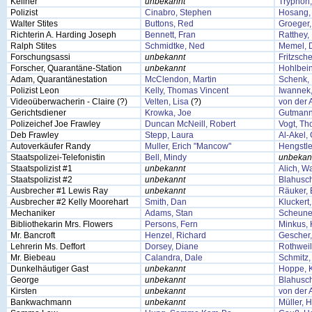
Kellner
unbekannt
Tryphon
Polizist
Cinabro, Stephen
Hosang,
Walter Stites
Buttons, Red
Groeger,
Richterin A. Harding Joseph
Bennett, Fran
Ratthey,
Ralph Stites
Schmidtke, Ned
Memel, D
Forschungsassi
unbekannt
Fritzsch
Forscher, Quarantäne-Station
unbekannt
Hohlbei
Adam, Quarantänestation
McClendon, Martin
Schenk, 
Polizist Leon
Kelly, Thomas Vincent
Iwannek,
Videoüberwacherin - Claire (?)
Velten, Lisa
(?)
von der 
Gerichtsdiener
Krowka, Joe
Gutmann
Polizeichef Joe Frawley
Duncan McNeill, Robert
Vogt, T
Deb Frawley
Stepp, Laura
Al-Akel,
Autoverkäufer Randy
Muller, Erich "Mancow"
Hengstle
Staatspolizei-Telefonistin
Bell, Mindy
unbekan
Staatspolizist #1
unbekannt
Alich, Wa
Staatspolizist #2
unbekannt
Blahusc
Ausbrecher #1 Lewis Ray
unbekannt
Räuker, 
Ausbrecher #2 Kelly Moorehart
Smith, Dan
Kluckert
Mechaniker
Adams, Stan
Scheune
Bibliothekarin Mrs. Flowers
Persons, Fern
Minkus,
Mr. Bancroft
Henzel, Richard
Gescher,
Lehrerin Ms. Deffort
Dorsey, Diane
Rothweil
Mr. Biebeau
Calandra, Dale
Schmitz, 
Dunkelhäutiger Gast
unbekannt
Hoppe, K
George
unbekannt
Blahusc
Kirsten
unbekannt
von der 
Bankwachmann
unbekannt
Müller, 