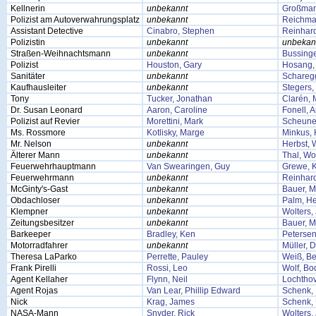
Kellnerin
unbekannt
Großman
Polizist am Autoverwahrungsplatz
unbekannt
Reichma
Assistant Detective
Cinabro, Stephen
Reinhard
Polizistin
unbekannt
unbekan
Straßen-Weihnachtsmann
unbekannt
Bussing
Polizist
Houston, Gary
Hosang,
Sanitäter
unbekannt
Schareg
Kaufhausleiter
unbekannt
Stegers
Tony
Tucker, Jonathan
Clarén, 
Dr. Susan Leonard
Aaron, Caroline
Fonell, 
Polizist auf Revier
Morettini, Mark
Scheune
Ms. Rossmore
Kotlisky, Marge
Minkus,
Mr. Nelson
unbekannt
Herbst, W
Älterer Mann
unbekannt
Thal, Wo
Feuerwehrhauptmann
Van Swearingen, Guy
Grewe, K
Feuerwehrmann
unbekannt
Reinhard
McGinty's-Gast
unbekannt
Bauer, M
Obdachloser
unbekannt
Palm, He
Klempner
unbekannt
Wolters,
Zeitungsbesitzer
unbekannt
Bauer, M
Barkeeper
Bradley, Ken
Petersen
Motorradfahrer
unbekannt
Müller, D
Theresa LaParko
Perrette, Pauley
Weiß, Be
Frank Pirelli
Rossi, Leo
Wolf, Bo
Agent Kellaher
Flynn, Neil
Lochthov
Agent Rojas
Van Lear, Phillip Edward
Schenk, 
Nick
Krag, James
Schenk,
NASA-Mann
Snyder, Rick
Wolters,