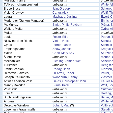
Müllabfuhrfahrer
unbekannt
unbekan
TV-Nachrichtensprecherin
unbekannt
Winterfe
Bruce Bryce
Itzin, Gregory
Schenk, 
Victor Crowley
Carter, Alex
Wolff, T
Laura
Machado, Justina
Ewert, C
Moderator (Gurken-Manager)
unbekannt
Ehrliche
Mr. Murray
Smith, Philip Rayburn
Prüter, 
Walters Mutter
unbekannt
Zydra, A
Mutter
unbekannt
unbekan
Louie
Foster, Ellis
Petruo,
Nicky mit dem Riecher
Vieluf, Vince
Schalla,
Cyrus
Pierce, Jason
Schmidt-
Empfangsdame
Snow, Janelle
Krogull,
Yvette
Cook, Mary Kay
Stürzbec
Ältere Dame
unbekannt
Merian, 
Mechaniker
Eichling, James "Ike"
Scheune
Türsteher
unbekannt
Hengstle
Frank Scanlon
Reddy, Brian
Klebsch,
Detective Savales
O'Farrell, Conor
Prüter, 
Joseph Calumbrito
Woodburn, Danny
Ziesmer,
Anwalt Addison Polk
Fields, Christopher John
Keßler, 
Manny Dworkin
Burns, Peter
Wolf, Bo
Polizist #1
unbekannt
Gutmann
Frau #3
unbekannt
Herting,
Buchhandlungsassi
unbekannt
Bauer, M
Andrea
unbekannt
Winterfe
Detective Winslow
Scharff, Matt
(?)
Vollbrec
Lügentest-Fragensteller
unbekannt
Stauding