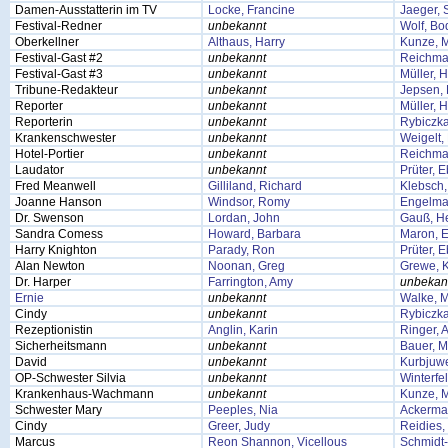
Damen-Ausstatterin im TV
Locke, Francine
Jaeger, 
Festival-Redner
unbekannt
Wolf, Bo
Oberkellner
Althaus, Harry
Kunze, M
Festival-Gast #2
unbekannt
Reichma
Festival-Gast #3
unbekannt
Müller, 
Tribune-Redakteur
unbekannt
Jepsen, 
Reporter
unbekannt
Müller, 
Reporterin
unbekannt
Rybiczka
Krankenschwester
unbekannt
Weigelt,
Hotel-Portier
unbekannt
Reichma
Laudator
unbekannt
Prüter, 
Fred Meanwell
Gilliland, Richard
Klebsch,
Joanne Hanson
Windsor, Romy
Engelma
Dr. Swenson
Lordan, John
Gauß, H
Sandra Comess
Howard, Barbara
Maron, E
Harry Knighton
Parady, Ron
Prüter, 
Alan Newton
Noonan, Greg
Grewe, K
Dr. Harper
Farrington, Amy
unbekan
Ernie
unbekannt
Walke, M
Cindy
unbekannt
Rybiczka
Rezeptionistin
Anglin, Karin
Ringer, 
Sicherheitsmann
unbekannt
Bauer, M
David
unbekannt
Kurbjuwe
OP-Schwester Silvia
unbekannt
Winterfe
Krankenhaus-Wachmann
unbekannt
Kunze, M
Schwester Mary
Peeples, Nia
Ackerma
Cindy
Greer, Judy
Reidies,
Marcus
Reon Shannon, Vicellous
Schmidt-