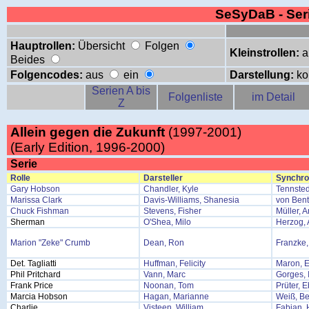
SeSyDaB - Se
Hauptrollen:
Übersicht
Folgen
Kleinstrollen:
a
Beides
Folgencodes:
aus
ein
Darstellung:
ko
Serien A bis
Folgenliste
im Detail
Z
Allein gegen die Zukunft
(1997-2001)
(Early Edition, 1996-2000)
Serie
Rolle
Darsteller
Synchro
Gary Hobson
Chandler, Kyle
Tennsted
Marissa Clark
Davis-Williams, Shanesia
von Bent
Chuck Fishman
Stevens, Fisher
Müller, 
Sherman
O'Shea, Milo
Herzog, 
Marion "Zeke" Crumb
Dean, Ron
Franzke,
Det. Tagliatti
Huffman, Felicity
Maron, E
Phil Pritchard
Vann, Marc
Gorges, 
Frank Price
Noonan, Tom
Prüter, 
Marcia Hobson
Hagan, Marianne
Weiß, Be
Charlie
Visteen, William
Fabian, 