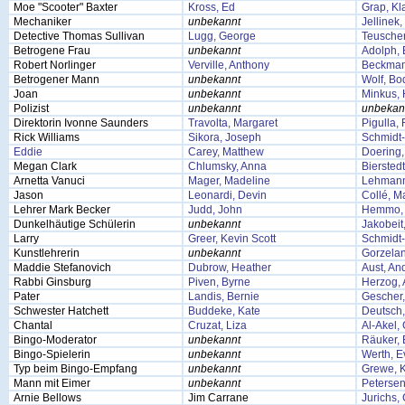
Moe "Scooter" Baxter
Kross, Ed
Grap, Kl
Mechaniker
unbekannt
Jellinek
Detective Thomas Sullivan
Lugg, George
Teuscher
Betrogene Frau
unbekannt
Adolph, 
Robert Norlinger
Verville, Anthony
Beckman
Betrogener Mann
unbekannt
Wolf, Bo
Joan
unbekannt
Minkus,
Polizist
unbekannt
unbekan
Direktorin Ivonne Saunders
Travolta, Margaret
Pigulla,
Rick Williams
Sikora, Joseph
Schmidt-
Eddie
Carey, Matthew
Doering,
Megan Clark
Chlumsky, Anna
Bierstedt
Arnetta Vanuci
Mager, Madeline
Lehmann
Jason
Leonardi, Devin
Collé, M
Lehrer Mark Becker
Judd, John
Hemmo, 
Dunkelhäutige Schülerin
unbekannt
Jakobeit
Larry
Greer, Kevin Scott
Schmidt-
Kunstlehrerin
unbekannt
Gorzelan
Maddie Stefanovich
Dubrow, Heather
Aust, An
Rabbi Ginsburg
Piven, Byrne
Herzog, 
Pater
Landis, Bernie
Gescher,
Schwester Hatchett
Buddeke, Kate
Deutsch,
Chantal
Cruzat, Liza
Al-Akel,
Bingo-Moderator
unbekannt
Räuker, 
Bingo-Spielerin
unbekannt
Werth, E
Typ beim Bingo-Empfang
unbekannt
Grewe, K
Mann mit Eimer
unbekannt
Petersen
Arnie Bellows
Jim Carrane
Jurichs,