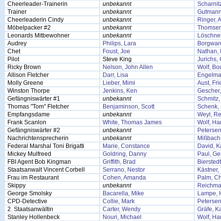
Cheerleader-Trainerin
unbekannt
Scharnit
Trainer
unbekannt
Gutmann
Cheerleaderin Cindy
unbekannt
Ringer, 
Möbelpacker #2
unbekannt
Thomsen
Leonards Mitbewohner
unbekannt
Löschner
Audrey
Philips, Lara
Borgward
Chet
Foust, Joe
Nathan, 
Pilot
Steve King
Jurichs,
Ricky Brown
Nelson, John Allen
Wolf, Bo
Allison Fletcher
Darr, Lisa
Engelma
Molly Greene
Lieber, Mimi
Aust, Fri
Winston Thorpe
Jenkins, Ken
Gescher,
Gefängniswärter #1
unbekannt
Schmitz, 
Thomas "Tom" Fletcher
Benjaminson, Scott
Schenk,
Empfangsdame
unbekannt
Weyl, R
Frank Scanlon
White, Thomas James
Wolf, Ha
Gefängniswärter #2
unbekannt
Petersen
Nachrichtensprecherin
unbekannt
Mißbach,
Federal Marshal Toni Brigatti
Marie, Constance
David, K
Mickey Mulfreed
Goldring, Danny
Paul, Ge
FBI Agent Bob Kingman
Griffith, Brad
Bierstedt
Staatsanwalt Vincent Corbell
Serrano, Nestor
Kästner
Frau im Restaurant
Cohen, Amanda
Palm, Ch
Skippy
unbekannt
Reichma
George Smolsky
Bacarella, Mike
Lampe, 
CPD-Detective
Collie, Mark
Petersen
2. Staatsanwältin
Carter, Wendy
Gräfe, K
Stanley Hollenbeck
Nouri, Michael
Wolf, Ha