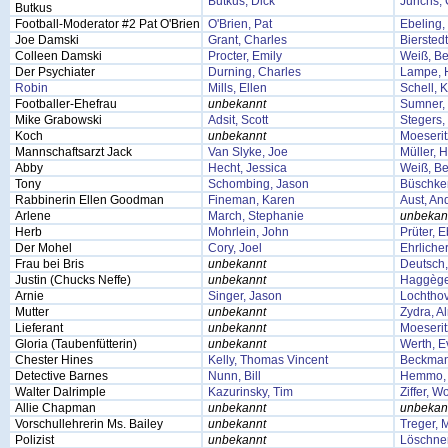
Butkus, Dick
Jurichs,
Butkus
Football-Moderator #2 Pat O'Brien
O'Brien, Pat
Ebeling
Joe Damski
Grant, Charles
Bierstedt
Colleen Damski
Procter, Emily
Weiß, Be
Der Psychiater
Durning, Charles
Lampe, 
Robin
Mills, Ellen
Schell, K
Footballer-Ehefrau
unbekannt
Sumner,
Mike Grabowski
Adsit, Scott
Stegers
Koch
unbekannt
Moeserit
Mannschaftsarzt Jack
Van Slyke, Joe
Müller, 
Abby
Hecht, Jessica
Weiß, Be
Tony
Schombing, Jason
Büschke
Rabbinerin Ellen Goodman
Fineman, Karen
Aust, An
Arlene
March, Stephanie
unbekan
Herb
Mohrlein, John
Prüter, 
Der Mohel
Cory, Joel
Ehrliche
Frau bei Bris
unbekannt
Deutsch,
Justin (Chucks Neffe)
unbekannt
Haggège,
Arnie
Singer, Jason
Lochthov
Mutter
unbekannt
Zydra, A
Lieferant
unbekannt
Moeserit
Gloria (Taubenfütterin)
unbekannt
Werth, E
Chester Hines
Kelly, Thomas Vincent
Beckman
Detective Barnes
Nunn, Bill
Hemmo, 
Walter Dalrimple
Kazurinsky, Tim
Ziffer, W
Allie Chapman
unbekannt
unbekan
Vorschullehrerin Ms. Bailey
unbekannt
Treger, 
Polizist
unbekannt
Löschner