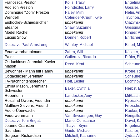
Francesca Preston
Kolis, Tracy
Engelma
Addison Preston
Poindexter, Larry
Gossler,
Dominique "Dom" Preston
Paley, Mimi
Helm, A
Wendell
Colerider-Krugh, Kyle
Tryphon
Eishockey-Schiedsrichter
unbekannt
Ciazynsk
Eleanor
Shaw, Suzanne
Gressma
Model Rachel
unbekannt
Ringer, 
Lucius Snow
Donner, Robert
Ehrliche
Detective Paul Armstrong
Whaley, Michael
Einert, 
Feuerwehrhauptmann
Zahrn, Will
Kästner
Pater
Gutiérrez, Ricardo
Prüter, 
Obdachloser Jeremiah Xavier
Reed, Kent
Scheune
Mason
Bewohner - Mann mit Handy
unbekannt
Krone, 
Obdachloser Jeremiah
unbekannt
Scheune
TV-Nachrichtensprecher
Holt, Lester
Lochthov
Emilia Mason, Jeremiahs
Baker, Cynthia
Herbst, B
Schwester
Reporterin
Landecker, Amy
Mißbach,
Rosalind Owens, Freundin
unbekannt
Rybiczka
Matthew Stevens, Freund
unbekannt
Fritzsch
Audio-Überwacher
unbekannt
Räuker, 
Feuerwehrmann
Van Swearingen, Guy
Hengstle
Detective Toni Brigatti
Marie, Constance
David, K
Joanne Cranston
Thayer, Brynn
Engelma
Saunders
Guido, Michael
Kästner
Sergeant Richardson
Mitchell, Katharine
Zydra, A