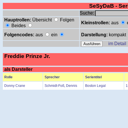
SeSyDaB - Se
Suche:
Hauptrollen:
Übersicht
Folgen
Kleinstrollen:
aus
Beides
Folgencodes:
aus
ein
Darstellung:
kompakt
im Detail
Freddie Prinze Jr.
als Darsteller
Rolle
Sprecher
Serientitel
Donny Crane
Schmidt-Foß, Dennis
Boston Legal
1