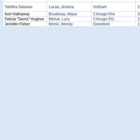
Tabitha Galavan
Lucas, Jessica
Gotham
2
Keri Hathaway
Boudreau, Maya
Chicago Fire
3
Felicia "Sierra" Hughes
Blehar, Lucy
Chicago P.D.
2
Jennifer Fisher
Moniz, Wendy
Daredevil
1