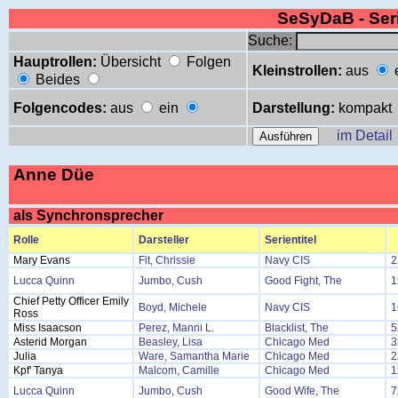
SeSyDaB - Se
Suche:
Hauptrollen:
Übersicht
Folgen
Kleinstrollen:
aus
Beides
Folgencodes:
aus
ein
Darstellung:
kompakt
im Detail
Anne Düe
als Synchronsprecher
Rolle
Darsteller
Serientitel
Mary Evans
Fit, Chrissie
Navy CIS
2
Lucca Quinn
Jumbo, Cush
Good Fight, The
1
Chief Petty Officer Emily
Boyd, Michele
Navy CIS
1
Ross
Miss Isaacson
Perez, Manni L.
Blacklist, The
5
Asterid Morgan
Beasley, Lisa
Chicago Med
3
Julia
Ware, Samantha Marie
Chicago Med
2
Kpf' Tanya
Malcom, Camille
Chicago Med
1
Lucca Quinn
Jumbo, Cush
Good Wife, The
7