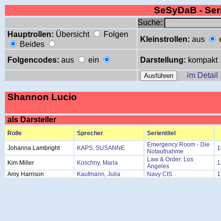
SeSyDaB - Se
Suche:
Hauptrollen:
Übersicht
Folgen
Kleinstrollen:
aus
Beides
Folgencodes:
aus
ein
Darstellung:
kompakt
im Detail
Shannon Lucio
als Darsteller
Rolle
Sprecher
Serientitel
Emergency Room - Die
Johanna Lambright
KAPS, SUSANNE
1
Notaufnahme
Law & Order: Los
Kim Miller
Koschny, Maria
1
Angeles
Amy Harrison
Kaufmann, Julia
Navy CIS
1