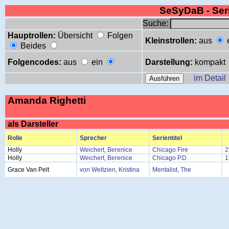
SeSyDaB - Se
Suche:
Hauptrollen:
Übersicht
Folgen
Kleinstrollen:
aus
Beides
Folgencodes:
aus
ein
Darstellung:
kompakt
im Detail
Amanda Righetti
als Darsteller
Rolle
Sprecher
Serientitel
Holly
Weichert, Berenice
Chicago Fire
2
Holly
Weichert, Berenice
Chicago P.D.
1
Grace Van Pelt
von Weltzien, Kristina
Mentalist, The