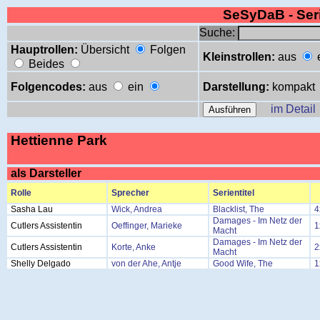
SeSyDaB - Se
Suche:
Hauptrollen:
Übersicht
Folgen
Kleinstrollen:
aus
Beides
Folgencodes:
aus
ein
Darstellung:
kompakt
im Detail
Hettienne Park
als Darsteller
Rolle
Sprecher
Serientitel
Sasha Lau
Wick, Andrea
Blacklist, The
4
Damages - Im Netz der
Cutlers Assistentin
Oeffinger, Marieke
1
Macht
Damages - Im Netz der
Cutlers Assistentin
Korte, Anke
2
Macht
Shelly Delgado
von der Ahe, Antje
Good Wife, The
1