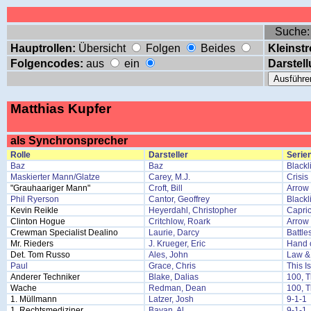
Suche
Hauptrollen:
Übersicht
Folgen
Beides
Kleinstr
Folgencodes:
aus
ein
Darstell
Matthias Kupfer
als Synchronsprecher
Rolle
Darsteller
Serien
Baz
Baz
Blackl
Maskierter Mann/Glatze
Carey, M.J.
Crisis
"Grauhaariger Mann"
Croft, Bill
Arrow
Phil Ryerson
Cantor, Geoffrey
Blackl
Kevin Reikle
Heyerdahl, Christopher
Capri
Clinton Hogue
Critchlow, Roark
Arrow
Crewman Specialist Dealino
Laurie, Darcy
Battle
Mr. Rieders
J. Krueger, Eric
Hand 
Det. Tom Russo
Ales, John
Law & 
Paul
Grace, Chris
This I
Anderer Techniker
Blake, Dalias
100, 
Wache
Redman, Dean
100, 
1. Müllmann
Latzer, Josh
9-1-1
1. Rechtsmediziner
Bayan, Al
9-1-1