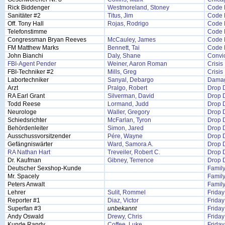
Rick Biddenger
Westmoreland, Stoney
Code 
Sanitäter #2
Titus, Jim
Code 
Off. Tony Hall
Rojas, Rodrigo
Code 
Telefonstimme
Code 
Congressman Bryan Reeves
McCauley, James
Code 
FM Matthew Marks
Bennett, Tai
Code 
John Bianchi
Daly, Shane
Convic
FBI-Agent Pender
Weiner, Aaron Roman
Crisis
FBI-Techniker #2
Mills, Greg
Crisis
Labortechniker
Sanyal, Debargo
Damag
Arzt
Pralgo, Robert
Drop 
RA Earl Grant
Silverman, David
Drop 
Todd Reese
Lormand, Judd
Drop 
Neurologe
Waller, Gregory
Drop 
Schiedsrichter
McFarlan, Tyron
Drop 
Behördenleiter
Simon, Jared
Drop 
Ausschussvorsitzender
Pére, Wayne
Drop 
Gefängniswärter
Ward, Samora A.
Drop 
RA Nathan Hart
Treveiler, Robert C.
Drop 
Dr. Kaufman
Gibney, Terrence
Drop 
Deutscher Sexshop-Kunde
Famil
Mr. Spacely
Famil
Peters Anwalt
Famil
Lehrer
Sulit, Rommel
Friday
Reporter #1
Diaz, Victor
Friday
Superfan #3
unbekannt
Friday
Andy Oswald
Drewy, Chris
Friday
Kunde Randy
Coffee, Luke
Friday