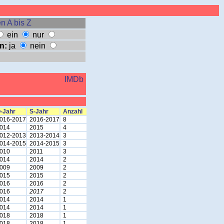
n A bis Z
ein
nur
n:
ja
nein
IMDb
-Jahr
S-Jahr
Anzahl
016-2017
2016-2017
8
014
2015
4
012-2013
2013-2014
3
014-2015
2014-2015
3
010
2011
3
014
2014
2
009
2009
2
015
2015
2
016
2016
2
016
2017
2
014
2014
1
014
2014
1
018
2018
1
018
2018
1