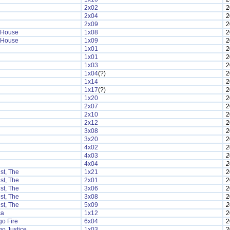
2x02
2
2x04
2
2x09
2
 House
1x08
2
 House
1x09
2
1x01
2
1x01
2
1x03
2
1x04
(?)
2
1x14
2
1x17
(?)
2
1x20
2
2x07
2
2x10
2
2x12
2
3x08
2
3x20
2
4x02
2
4x03
2
4x04
2
ist, The
1x21
2
ist, The
2x01
2
ist, The
3x06
2
ist, The
3x08
2
ist, The
5x09
2
ca
1x12
2
o Fire
6x04
2
o Justice
1x03
2