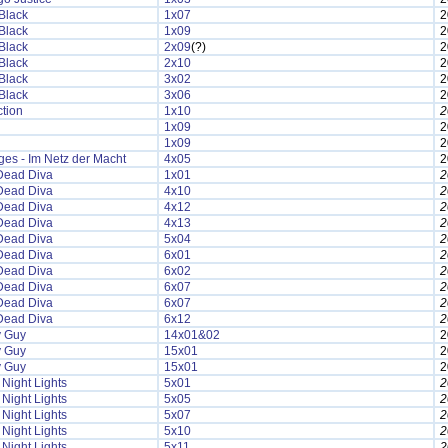
Black
1x07
2
Black
1x09
2
Black
2x09
(?)
2
Black
2x10
2
Black
3x02
2
Black
3x06
2
tion
1x10
2
1x09
2
1x09
2
es - Im Netz der Macht
4x05
2
Dead Diva
1x01
2
Dead Diva
4x10
2
Dead Diva
4x12
2
Dead Diva
4x13
2
Dead Diva
5x04
2
Dead Diva
6x01
2
Dead Diva
6x02
2
Dead Diva
6x07
2
Dead Diva
6x07
2
Dead Diva
6x12
2
y Guy
14x01&02
2
y Guy
15x01
2
y Guy
15x01
2
 Night Lights
5x01
2
 Night Lights
5x05
2
 Night Lights
5x07
2
 Night Lights
5x10
2
 Night Lights
5x11
2