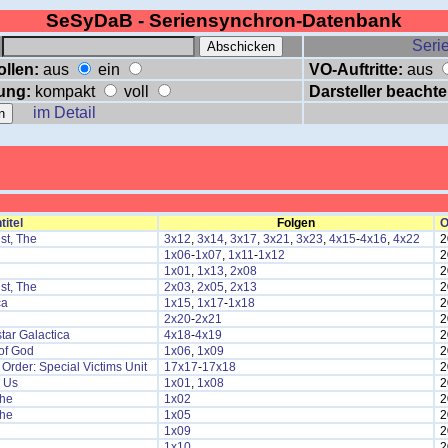
SeSyDaB - Seriensynchron-Datenbank
:
Serie
ollen:
aus
ein
VO-Auftritte:
aus
ung:
kompakt
voll
Darsteller beachte
im Detail
titel
Folgen
O
ist, The
3x12
,
3x14
,
3x17
,
3x21
,
3x23
,
4x15
-
4x16
,
4x22
2
1x06
-
1x07
,
1x11
-
1x12
2
1x01
,
1x13
,
2x08
2
ist, The
2x03
,
2x05
,
2x13
2
ca
1x15
,
1x17
-
1x18
2
2x20
-
2x21
2
star Galactica
4x18
-
4x19
2
of God
1x06
,
1x09
2
Order: Special Victims Unit
17x17
-
17x18
2
s Us
1x01
,
1x08
2
The
1x02
2
The
1x05
2
1x09
2
1x10
2