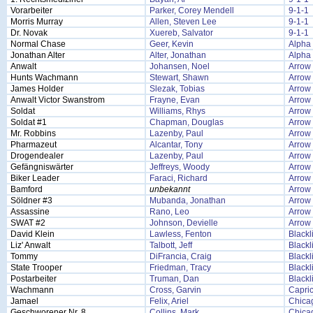
Vorarbeiter
Parker, Corey Mendell
9-1-1
Morris Murray
Allen, Steven Lee
9-1-1
Dr. Novak
Xuereb, Salvator
9-1-1
Normal Chase
Geer, Kevin
Alpha
Jonathan Alter
Alter, Jonathan
Alpha
Anwalt
Johansen, Noel
Arrow
Hunts Wachmann
Stewart, Shawn
Arrow
James Holder
Slezak, Tobias
Arrow
Anwalt Victor Swanstrom
Frayne, Evan
Arrow
Soldat
Williams, Rhys
Arrow
Soldat #1
Chapman, Douglas
Arrow
Mr. Robbins
Lazenby, Paul
Arrow
Pharmazeut
Alcantar, Tony
Arrow
Drogendealer
Lazenby, Paul
Arrow
Gefängniswärter
Jeffreys, Woody
Arrow
Biker Leader
Faraci, Richard
Arrow
Bamford
unbekannt
Arrow
Söldner #3
Mubanda, Jonathan
Arrow
Assassine
Rano, Leo
Arrow
SWAT #2
Johnson, Devielle
Arrow
David Klein
Lawless, Fenton
Blackl
Liz' Anwalt
Talbott, Jeff
Blackl
Tommy
DiFrancia, Craig
Blackl
State Trooper
Friedman, Tracy
Blackl
Postarbeiter
Truman, Dan
Blackl
Wachmann
Cross, Garvin
Capri
Jamael
Felix, Ariel
Chicag
Geschworener Nr. 8
Collins, Mark
Chicag