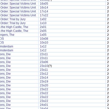
Order: Special Victims Unit
16x05
2
Order: Special Victims Unit
16x14
2
Order: Special Victims Unit
17x14
2
Order: Special Victims Unit
17x22
2
Order: Trial by Jury
1x02
2
Order: Trial by Jury
1x10
2
 the High Castle, The
2x01
2
 the High Castle, The
2x05
2
ngers, The
1x05
2
CIS
10x08
2
CIS
10x10
2
msterdam
1x12
2
msterdam
1x12
2
ons, Die
22x11
2
ons, Die
22x11
2
ons, Die
23x06
2
ons, Die
23x10
(?)
2
ons, Die
23x11
2
ons, Die
23x12
2
ons, Die
23x14
2
ons, Die
23x19
2
ons, Die
23x20
2
ons, Die
23x22
2
ons, Die
23x22
2
ons, Die
23x22
2
ons, Die
23x22
2
ons, Die
24x01
2
ons, Die
24x04
2