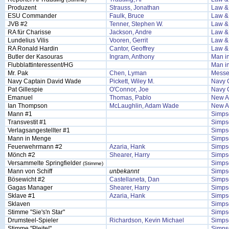
Produzent
Strauss, Jonathan
Law & 
ESU Commander
Faulk, Bruce
Law & 
JVB #2
Tenner, Stephen W.
Law & 
RA für Charisse
Jackson, Andre
Law & 
Lundelius Vilis
Vooren, Gerrit
Law & 
RA Ronald Hardin
Cantor, Geoffrey
Law & 
Butler der Kasouras
Ingram, Anthony
Man in
Flubblattinteressent/HG
Man in
Mr. Pak
Chen, Lyman
Messe
Navy Captain David Wade
Pickett, Wiley M.
Navy 
Pat Gillespie
O'Connor, Joe
Navy 
Emanuel
Thomas, Pablo
New A
Ian Thompson
McLaughlin, Adam Wade
New A
Mann #1
Simps
Transvestit #1
Simps
Verlagsangestellter #1
Simps
Mann in Menge
Simps
Feuerwehrmann #2
Azaria, Hank
Simps
Mönch #2
Shearer, Harry
Simps
Versammelte Springfielder
Simps
(Stimme)
Mann von Schiff
unbekannt
Simps
Bösewicht #2
Castellaneta, Dan
Simps
Gagas Manager
Shearer, Harry
Simps
Sklave #1
Azaria, Hank
Simps
Sklaven
Simps
Stimme "Sie's'n Star"
Simps
Drumsteel-Spieler
Richardson, Kevin Michael
Simps
Stimme "Pleite!"
Simps