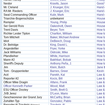
Nestor
Kravits, Jason
Good 
Mr. Cleland
J. Krueger, Eric
Hand 
RA Mr. Rieders
J. Krueger, Eric
Hand 
Swat Commanding Officer
Kubr, Mark
Hand 
Triarchie-Bogenschütze
unbekannt
House
Rempler
Young, Philip
House
Ser Gerold Rois
Oakeshott, Owen
House
Trent Davis
Beyer, Tom
How t
Richter Lester Tipton
Charlton, William
How t
Tom Mitchell
Baker, Michael Andrew
How t
Idiot
DeBeech, Doug
How t
Dr. Belridge
King, David L.
How t
Angestellter
Fryer, Yorke
How t
Jack Williams
Ostroski, Mike
How t
Pfandleiher
White, Harrison
How t
Mann #2
Bakhtiari, Bobak
How t
Sheriff's Deputy
Anthony Peña, J.
How t
Jim
Klein, Butch
Jane t
Tom - Gruppenleiter
Barnes, Greer
Kevin
Arzt
Parekh, Kal
Law & 
Reporter #2
Kocis, Bill
Law & 
Officer Mike Dragin
Alfano, Frank
Law & 
Officer Kenneth Parker
Wood, Matt
Law & 
ESU Officer Dooley
Smith, Brett G.
Law & 
JVB Jerez
D'Leon, Mario
Law & 
Geschworener der Grand Jury
McCarthy, Brian
Law & 
Zuhälter-Typ
Gonzalez, Pablo
Law & 
Reporter Al Trautwig
Trautwig, Al
Law & 
(Stimme)