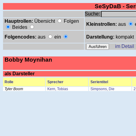
SeSyDaB - Se
Suche:
Hauptrollen:
Übersicht
Folgen
Kleinstrollen:
aus
Beides
Folgencodes:
aus
ein
Darstellung:
kompakt
im Detail
Bobby Moynihan
als Darsteller
Rolle
Sprecher
Serientitel
Tyler Boom
Kern, Tobias
Simpsons, Die
2