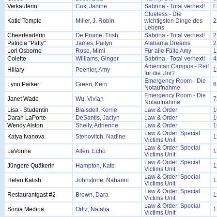
Verkäuferin
Cox, Janine
Sabrina - Total verhext!
F
Clueless - Die
Katie Temple
Miller, J. Robin
wichtigsten Dinge des
2
Lebens
Cheerleaderin
De Prume, Trish
Sabrina - Total verhext!
2
Patricia "Patty"
James, Paityn
Alabama Dreams
2
Lori Osborne
Rose, Mimi
Für alle Fälle Amy
1
Colette
Williams, Ginger
Sabrina - Total verhext!
4
American Campus - Reif
Hillary
Poehler, Amy
1
für die Uni?
Emergency Room - Die
Lynn Parker
Green, Kerri
6
Notaufnahme
Emergency Room - Die
Janet Wade
Wu, Vivian
7
Notaufnahme
Lisa - Studentin
Blaisdell, Kerrie
Law & Order
1
Darah LaPorte
DeSantis, Jaclyn
Law & Order
1
Wendy Alston
Shelly, Adrienne
Law & Order
1
Law & Order: Special
Katya Ivanova
Stenovitch, Nadine
1
Victims Unit
Law & Order: Special
LaVonne
Allen, Echo
1
Victims Unit
Law & Order: Special
Jüngere Quäkerin
Hampton, Kate
1
Victims Unit
Law & Order: Special
Helen Katish
Johnstone, Nahanni
1
Victims Unit
Law & Order: Special
Restaurantgast #2
Brown, Dara
1
Victims Unit
Law & Order: Special
Sonia Medina
Ortiz, Natalia
1
Victims Unit