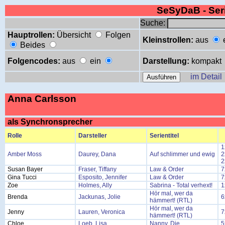
SeSyDaB - Se
Suche:
Hauptrollen:
Übersicht
Folgen
Kleinstrollen:
aus
Beides
Folgencodes:
aus
ein
Darstellung:
kompakt
im Detail
Anna Carlsson
als Synchronsprecher
Rolle
Darsteller
Serientitel
1
Amber Moss
Daurey, Dana
Auf schlimmer und ewig
2
2
Susan Bayer
Fraser, Tiffany
Law & Order
7
Gina Tucci
Esposito, Jennifer
Law & Order
7
Zoe
Holmes, Ally
Sabrina - Total verhext!
1
Hör mal, wer da
Brenda
Jackunas, Jolie
6
hämmert! (RTL)
Hör mal, wer da
Jenny
Lauren, Veronica
7
hämmert! (RTL)
Chloe
Loeb, Lisa
Nanny, Die
5