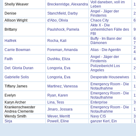
Voll daneben, voll im
Shelly Weaver
Breckenridge, Alexandra
1
Leben
Angel - Jäger der
Denise
Stanchfield, Darby
2
Finsternis
Allison Wright
d'Abo, Olivia
Chaos City
6
Akte X - Die
Brittany
Paulshock, Pamela
unheimlichen Fälle des
9
FBI
Buffy - Im Bann der
6
Halfrek
Rocha, Kali
Dämonen
7
2
Carrie Bowman
Foreman, Amanda
Alias - Die Agentin
4
Angel - Jäger der
Faith
Dushku, Eliza
4
Finsternis
Polizeibericht Los
Det. Gloria Duran
Longoria, Eva
2
Angeles
Gabrielle Solis
Longoria, Eva
Desperate Housewives
1
Emergency Room - Die
Tiffany James
Martinez, Vanessa
1
Notaufnahme
Emergency Room - Die
Evelyn
Ryan, Karen
1
Notaufnahme
Karyn Archer
Lina, Tess
Enterprise
3
Krankenschwester
Emergency Room - Die
Jinaro, Jossara
1
Andrea Clemente
Notaufnahme
Wendy Smith
Wever, Merritt
Navy CIS
3
Sirja
Powell, Eline
ganzer Kerl, Ein
1