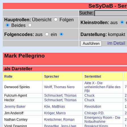
SeSyDaB - Se
Suche:
Hauptrollen:
Übersicht
Folgen
Kleinstrollen:
aus
Beides
Folgencodes:
aus
ein
Darstellung:
kompakt
im Detail
Mark Pellegrino
als Darsteller
Rolle
Sprecher
Serientitel
Akte X - Die
Derwood Spinks
Wolff, Thomas Nero
unheimlichen Fälle des
7
FBI
Fulcrum-Agent
Schmuckert, Thomas
Chuck
2
Hector
Schmuckert, Thomas
Chuck
5
Jeremy Baker
Klie, Matthias
Revolution
1
Jim Anderoff
Kröger, Marco
Chicago P.D.
2
Emergency Room - Die
Nathan Conley
Kretschmer, Roman
2
Notaufnahme
Virgil Downing
Bogadtke, Jens-Uwe
Breakout Kings
1