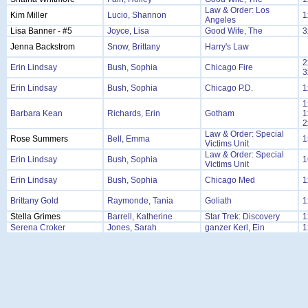
Law & Order: Los
Kim Miller
Lucio, Shannon
1
Angeles
Lisa Banner - #5
Joyce, Lisa
Good Wife, The
3
Jenna Backstrom
Snow, Brittany
Harry's Law
2
Erin Lindsay
Bush, Sophia
Chicago Fire
3
Erin Lindsay
Bush, Sophia
Chicago P.D.
1
1
Barbara Kean
Richards, Erin
Gotham
1
2
Law & Order: Special
Rose Summers
Bell, Emma
1
Victims Unit
Law & Order: Special
Erin Lindsay
Bush, Sophia
1
Victims Unit
Erin Lindsay
Bush, Sophia
Chicago Med
1
Brittany Gold
Raymonde, Tania
Goliath
1
Stella Grimes
Barrell, Katherine
Star Trek: Discovery
1
Serena Croker
Jones, Sarah
ganzer Kerl, Ein
1