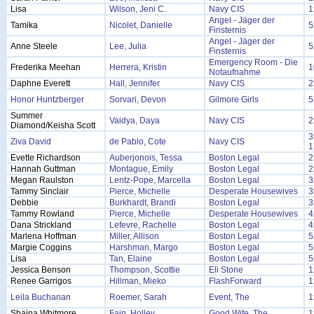
Lisa
Wilson, Jeni C.
Navy CIS
1
Angel - Jäger der
Tamika
Nicolet, Danielle
5
Finsternis
Angel - Jäger der
Anne Steele
Lee, Julia
5
Finsternis
Emergency Room - Die
Frederika Meehan
Herrera, Kristin
1
Notaufnahme
Daphne Everett
Hall, Jennifer
Navy CIS
2
Honor Huntzberger
Sorvari, Devon
Gilmore Girls
5
Summer
Vaidya, Daya
Navy CIS
2
Diamond/Keisha Scott
3
Ziva David
de Pablo, Cote
Navy CIS
1
Evette Richardson
Auberjonois, Tessa
Boston Legal
2
Hannah Guttman
Montague, Emily
Boston Legal
2
Megan Raulston
Lentz-Pope, Marcella
Boston Legal
3
Tammy Sinclair
Pierce, Michelle
Desperate Housewives
3
Debbie
Burkhardt, Brandi
Boston Legal
3
Tammy Rowland
Pierce, Michelle
Desperate Housewives
4
Dana Strickland
Lefevre, Rachelle
Boston Legal
4
Marlena Hoffman
Miller, Allison
Boston Legal
5
Margie Coggins
Harshman, Margo
Boston Legal
5
Lisa
Tan, Elaine
Boston Legal
5
Jessica Benson
Thompson, Scottie
Eli Stone
1
Renee Garrigos
Hillman, Mieko
FlashForward
1
Leila Buchanan
Roemer, Sarah
Event, The
1
Shaina Whitmore
Fain, Holley
Good Wife, The
1