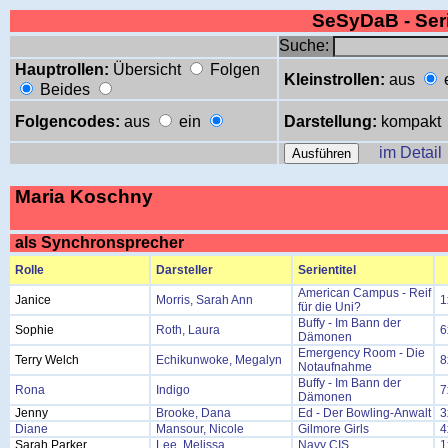
SeSyDaB - Se
Suche:
Hauptrollen:
Übersicht
Folgen
Kleinstrollen:
aus
Beides
Folgencodes:
aus
ein
Darstellung:
kompakt
im Detail
Maria Koschny
als Synchronsprecher
Rolle
Darsteller
Serientitel
American Campus - Reif
Janice
Morris, Sarah Ann
1
für die Uni?
Buffy - Im Bann der
Sophie
Roth, Laura
6
Dämonen
Emergency Room - Die
Terry Welch
Echikunwoke, Megalyn
8
Notaufnahme
Buffy - Im Bann der
Rona
Indigo
7
Dämonen
Jenny
Brooke, Dana
Ed - Der Bowling-Anwalt
3
Diane
Mansour, Nicole
Gilmore Girls
4
Sarah Parker
Lee, Melissa
Navy CIS
1