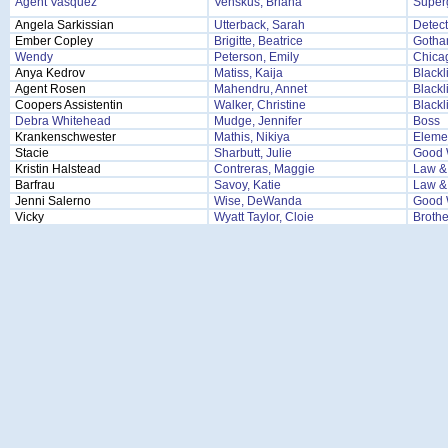
Agent Vasquez
Venskus, Briana
Superg
Angela Sarkissian
Utterback, Sarah
Detec
Ember Copley
Brigitte, Beatrice
Goth
Wendy
Peterson, Emily
Chicag
Anya Kedrov
Matiss, Kaija
Blackl
Agent Rosen
Mahendru, Annet
Blackl
Coopers Assistentin
Walker, Christine
Blackl
Debra Whitehead
Mudge, Jennifer
Boss
Krankenschwester
Mathis, Nikiya
Eleme
Stacie
Sharbutt, Julie
Good 
Kristin Halstead
Contreras, Maggie
Law &
Barfrau
Savoy, Katie
Law &
Jenni Salerno
Wise, DeWanda
Good 
Vicky
Wyatt Taylor, Cloie
Brothe