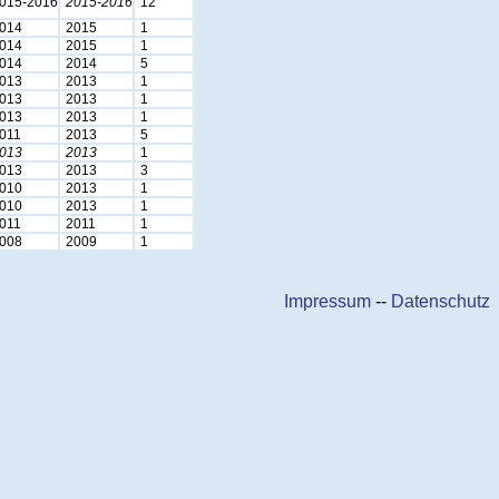
015-2016
2015-2016
12
014
2015
1
014
2015
1
014
2014
5
013
2013
1
013
2013
1
013
2013
1
011
2013
5
013
2013
1
013
2013
3
010
2013
1
010
2013
1
011
2011
1
008
2009
1
Impressum
--
Datenschutz