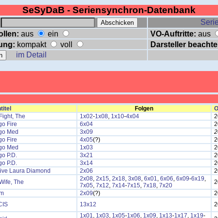
SeSyDaB - Seriensynchron-Datenbank
:
Serie
ollen:
aus
ein
VO-Auftritte:
aus
ung:
kompakt
voll
Darsteller beachte
im Detail
titel
Folgen
O
ight, The
1x02
-
1x08
,
1x10
-
4x04
2
o Fire
6x04
2
go Med
3x09
2
o Fire
4x05
(?)
2
go Med
1x03
2
o P.D.
3x21
2
o P.D.
3x14
2
tive Laura Diamond
2x06
2
2x08
,
2x15
,
2x18
,
3x08
,
6x01
,
6x06
,
6x09
-
6x19
,
Wife, The
2
7x05
,
7x12
,
7x14
-
7x15
,
7x18
,
7x20
am
2x09
(?)
2
CIS
13x12
2
1x01
,
1x03
,
1x05
-
1x06
,
1x09
,
1x13
-
1x17
,
1x19
-