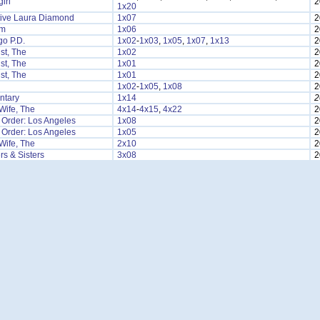
irl
2
1x20
tive Laura Diamond
1x07
2
am
1x06
2
o P.D.
1x02
-
1x03
,
1x05
,
1x07
,
1x13
2
ist, The
1x02
2
ist, The
1x01
2
ist, The
1x01
2
1x02
-
1x05
,
1x08
2
ntary
1x14
2
Wife, The
4x14
-
4x15
,
4x22
2
 Order: Los Angeles
1x08
2
 Order: Los Angeles
1x05
2
Wife, The
2x10
2
rs & Sisters
3x08
2