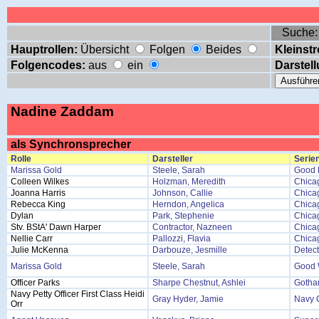
Suche
Hauptrollen:
Übersicht
Folgen
Beides
Kleinstr
Folgencodes:
aus
ein
Darstell
Nadine Zaddam
als Synchronsprecher
Rolle
Darsteller
Serien
Marissa Gold
Steele, Sarah
Good F
Colleen Wilkes
Holzman, Meredith
Chicag
Joanna Harris
Johnson, Callie
Chica
Rebecca King
Herndon, Angelica
Chicag
Dylan
Park, Stephenie
Chica
Stv. BStA' Dawn Harper
Contractor, Nazneen
Chicag
Nellie Carr
Pallozzi, Flavia
Chicag
Julie McKenna
Darbouze, Jesmille
Detec
Marissa Gold
Steele, Sarah
Good 
Officer Parks
Sharpe Chestnut, Ashlei
Goth
Navy Petty Officer First Class Heidi
Gray Hyder, Jamie
Navy 
Orr