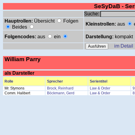
SeSyDaB - Se
Suche:
Hauptrollen:
Übersicht
Folgen
Kleinstrollen:
aus
Beides
Folgencodes:
aus
ein
Darstellung:
kompakt
im Detail
William Parry
als Darsteller
Rolle
Sprecher
Serientitel
Mr. Stymons
Brock, Reinhard
Law & Order
9
Comm. Halibert
Böckmann, Gerd
Law & Order
8