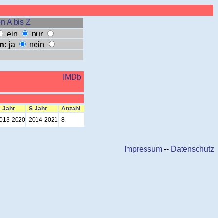
n A bis Z
ein
nur
n:
ja
nein
IMDb
-Jahr
S-Jahr
Anzahl
013-2020
2014-2021
8
Impressum
--
Datenschutz