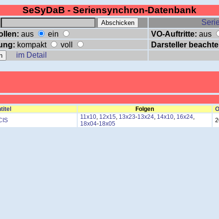
SeSyDaB - Seriensynchron-Datenbank
:
Serie
ollen:
aus
ein
VO-Auftritte:
aus
ung:
kompakt
voll
Darsteller beachte
im Detail
titel
Folgen
O
11x10
,
12x15
,
13x23
-
13x24
,
14x10
,
16x24
,
CIS
2
18x04
-
18x05