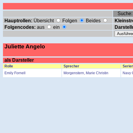
Suche
Hauptrollen:
Übersicht
Folgen
Beides
Kleinstr
Folgencodes:
aus
ein
Darstell
Juliette Angelo
als Darsteller
Rolle
Sprecher
Serien
Emily Fornell
Morgenstern, Marie Christin
Navy 