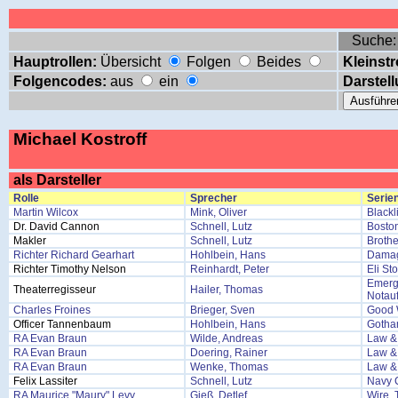
Suche
Hauptrollen:
Übersicht
Folgen
Beides
Kleinstr
Folgencodes:
aus
ein
Darstell
Michael Kostroff
als Darsteller
Rolle
Sprecher
Serien
Martin Wilcox
Mink, Oliver
Blackl
Dr. David Cannon
Schnell, Lutz
Bosto
Makler
Schnell, Lutz
Brothe
Richter Richard Gearhart
Hohlbein, Hans
Damag
Richter Timothy Nelson
Reinhardt, Peter
Eli St
Emerg
Theaterregisseur
Hailer, Thomas
Notau
Charles Froines
Brieger, Sven
Good 
Officer Tannenbaum
Hohlbein, Hans
Goth
RA Evan Braun
Wilde, Andreas
Law & 
RA Evan Braun
Doering, Rainer
Law & 
RA Evan Braun
Wenke, Thomas
Law & 
Felix Lassiter
Schnell, Lutz
Navy 
RA Maurice "Maury" Levy
Gieß, Detlef
Wire, 