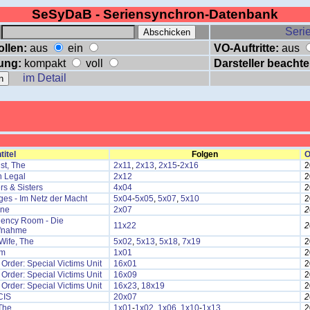
SeSyDaB - Seriensynchron-Datenbank
:
Serie
ollen:
aus
ein
VO-Auftritte:
aus
ung:
kompakt
voll
Darsteller beachte
im Detail
titel
Folgen
O
ist, The
2x11
,
2x13
,
2x15
-
2x16
2
n Legal
2x12
2
rs & Sisters
4x04
2
es - Im Netz der Macht
5x04
-
5x05
,
5x07
,
5x10
2
one
2x07
2
ency Room - Die
11x22
2
fnahme
Wife, The
5x02
,
5x13
,
5x18
,
7x19
2
am
1x01
2
Order: Special Victims Unit
16x01
2
Order: Special Victims Unit
16x09
2
Order: Special Victims Unit
16x23
,
18x19
2
CIS
20x07
2
The
1x01
-
1x02
,
1x06
,
1x10
-
1x13
2