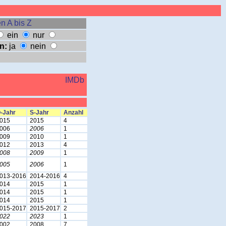
n A bis Z
ein
nur
n:
ja
nein
IMDb
-Jahr
S-Jahr
Anzahl
015
2015
4
006
2006
1
009
2010
1
012
2013
4
008
2009
1
005
2006
1
013-2016
2014-2016
4
014
2015
1
014
2015
1
014
2015
1
015-2017
2015-2017
2
022
2023
1
002
2008
7