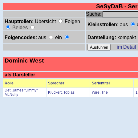
SeSyDaB - Se
Suche:
Hauptrollen:
Übersicht
Folgen
Kleinstrollen:
aus
Beides
Folgencodes:
aus
ein
Darstellung:
kompakt
im Detail
Dominic West
als Darsteller
Rolle
Sprecher
Serientitel
Det. James "Jimmy"
Kluckert, Tobias
Wire, The
1
McNulty