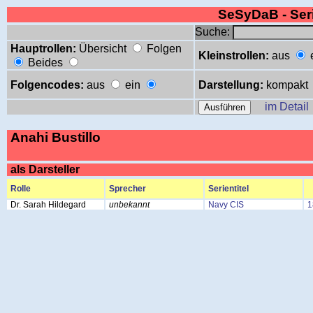
SeSyDaB - Se
Suche:
Hauptrollen:
Übersicht
Folgen
Kleinstrollen:
aus
Beides
Folgencodes:
aus
ein
Darstellung:
kompakt
im Detail
Anahi Bustillo
als Darsteller
Rolle
Sprecher
Serientitel
Dr. Sarah Hildegard
unbekannt
Navy CIS
1