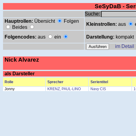
SeSyDaB - Se
Suche:
Hauptrollen:
Übersicht
Folgen
Kleinstrollen:
aus
Beides
Folgencodes:
aus
ein
Darstellung:
kompakt
im Detail
Nick Alvarez
als Darsteller
Rolle
Sprecher
Serientitel
Jonny
KRENZ, PAUL-LINO
Navy CIS
1