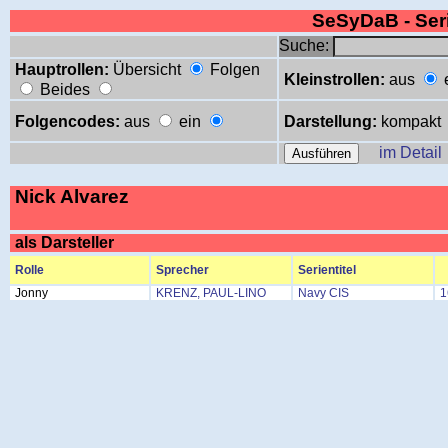
SeSyDaB - Se
Suche:
Hauptrollen:
Übersicht
Folgen
Kleinstrollen:
aus
Beides
Folgencodes:
aus
ein
Darstellung:
kompakt
im Detail
Nick Alvarez
als Darsteller
Rolle
Sprecher
Serientitel
Jonny
KRENZ, PAUL-LINO
Navy CIS
1