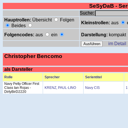
SeSyDaB - Se
Suche:
Hauptrollen:
Übersicht
Folgen
Kleinstrollen:
aus
Beides
Folgencodes:
aus
ein
Darstellung:
kompakt
im Detail
Christopher Bencomo
als Darsteller
Rolle
Sprecher
Serientitel
Navy Petty Officer First
Class Ian Rojas -
KRENZ, PAUL-LINO
Navy CIS
1
DirtyBirD2220