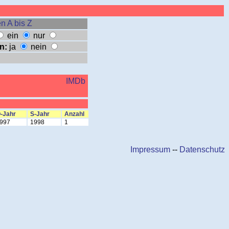
n A bis Z
ein
nur
n:
ja
nein
IMDb
-Jahr
S-Jahr
Anzahl
997
1998
1
Impressum
--
Datenschutz