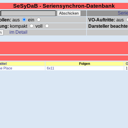
SeSyDaB - Seriensynchron-Datenbank
:
Serie
ollen:
aus
ein
VO-Auftritte:
aus
ung:
kompakt
voll
Darsteller beachte
im Detail
titel
Folgen
O
se Place
6x11
1