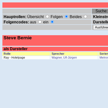
Suche
Hauptrollen:
Übersicht
Folgen
Beides
Kleinstr
Folgencodes:
aus
ein
Darstell
Steve Bernie
als Darsteller
Rolle
Sprecher
Serien
Ray - Hotelpage
Wagner, Ulf-Jürgen
Melro