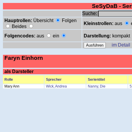
SeSyDaB - Se
Suche:
Hauptrollen:
Übersicht
Folgen
Kleinstrollen:
aus
Beides
Folgencodes:
aus
ein
Darstellung:
kompakt
im Detail
Faryn Einhorn
als Darsteller
Rolle
Sprecher
Serientitel
Mary Ann
Wick, Andrea
Nanny, Die
5