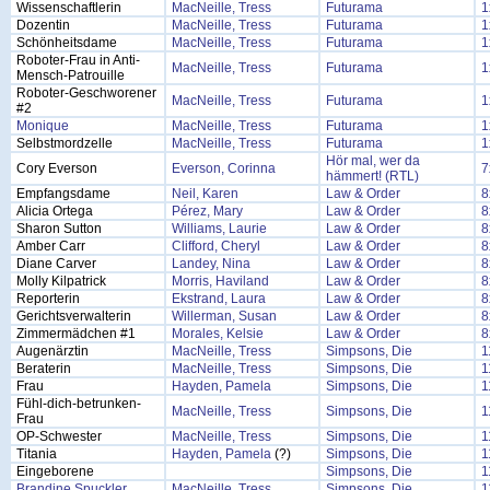
Wissenschaftlerin
MacNeille, Tress
Futurama
1
Dozentin
MacNeille, Tress
Futurama
1
Schönheitsdame
MacNeille, Tress
Futurama
1
Roboter-Frau in Anti-
MacNeille, Tress
Futurama
1
Mensch-Patrouille
Roboter-Geschworener
MacNeille, Tress
Futurama
1
#2
Monique
MacNeille, Tress
Futurama
1
Selbstmordzelle
MacNeille, Tress
Futurama
1
Hör mal, wer da
Cory Everson
Everson, Corinna
7
hämmert! (RTL)
Empfangsdame
Neil, Karen
Law & Order
8
Alicia Ortega
Pérez, Mary
Law & Order
8
Sharon Sutton
Williams, Laurie
Law & Order
8
Amber Carr
Clifford, Cheryl
Law & Order
8
Diane Carver
Landey, Nina
Law & Order
8
Molly Kilpatrick
Morris, Haviland
Law & Order
8
Reporterin
Ekstrand, Laura
Law & Order
8
Gerichtsverwalterin
Willerman, Susan
Law & Order
8
Zimmermädchen #1
Morales, Kelsie
Law & Order
8
Augenärztin
MacNeille, Tress
Simpsons, Die
1
Beraterin
MacNeille, Tress
Simpsons, Die
1
Frau
Hayden, Pamela
Simpsons, Die
1
Fühl-dich-betrunken-
MacNeille, Tress
Simpsons, Die
1
Frau
OP-Schwester
MacNeille, Tress
Simpsons, Die
1
Titania
Hayden, Pamela
(?)
Simpsons, Die
1
Eingeborene
Simpsons, Die
1
Brandine Spuckler
MacNeille, Tress
Simpsons, Die
1