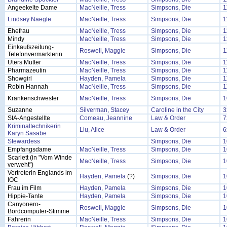
Angeekelte Dame
MacNeille, Tress
Simpsons, Die
1
Lindsey Naegle
MacNeille, Tress
Simpsons, Die
1
Ehefrau
MacNeille, Tress
Simpsons, Die
1
Mindy
MacNeille, Tress
Simpsons, Die
1
Einkaufszeitung-
Roswell, Maggie
Simpsons, Die
1
Telefonvermarkterin
Uters Mutter
MacNeille, Tress
Simpsons, Die
1
Pharmazeutin
MacNeille, Tress
Simpsons, Die
1
Showgirl
Hayden, Pamela
Simpsons, Die
1
Robin Hannah
MacNeille, Tress
Simpsons, Die
1
Krankenschwester
MacNeille, Tress
Simpsons, Die
1
Suzanne
Silverman, Stacey
Caroline in the City
3
StA-Angestellte
Comeau, Jeannine
Law & Order
7
Kriminaltechnikerin
Liu, Alice
Law & Order
6
Karyn Sasabe
Stewardess
Simpsons, Die
1
Empfangsdame
MacNeille, Tress
Simpsons, Die
1
Scarlett (in "Vom Winde
MacNeille, Tress
Simpsons, Die
1
verweht")
Vertreterin Englands im
Hayden, Pamela
(?)
Simpsons, Die
1
IOC
Frau im Film
Hayden, Pamela
Simpsons, Die
1
Hippie-Tante
Hayden, Pamela
Simpsons, Die
1
Canyonero-
Roswell, Maggie
Simpsons, Die
1
Bordcomputer-Stimme
Fahrerin
MacNeille, Tress
Simpsons, Die
1