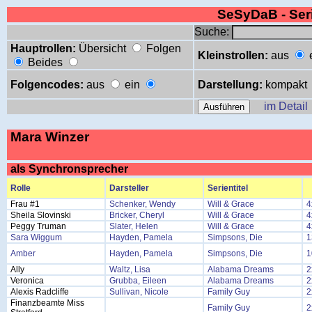
SeSyDaB - Se
Suche:
Hauptrollen:
Übersicht
Folgen
Kleinstrollen:
aus
Beides
Folgencodes:
aus
ein
Darstellung:
kompakt
im Detail
Mara Winzer
als Synchronsprecher
Rolle
Darsteller
Serientitel
Frau #1
Schenker, Wendy
Will & Grace
4
Sheila Slovinski
Bricker, Cheryl
Will & Grace
4
Peggy Truman
Slater, Helen
Will & Grace
4
Sara Wiggum
Hayden, Pamela
Simpsons, Die
1
Amber
Hayden, Pamela
Simpsons, Die
1
Ally
Waltz, Lisa
Alabama Dreams
2
Veronica
Grubba, Eileen
Alabama Dreams
2
Alexis Radcliffe
Sullivan, Nicole
Family Guy
2
Finanzbeamte Miss
Family Guy
2