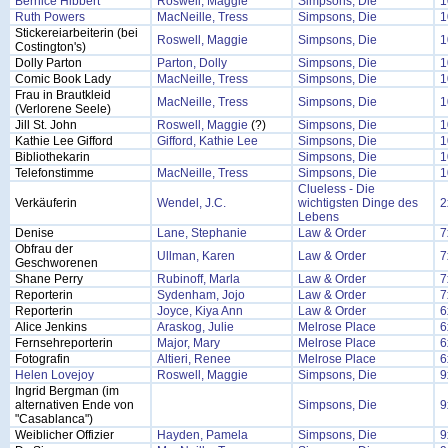
Bernice Hibbert
Roswell, Maggie
Simpsons, Die
1
Ruth Powers
MacNeille, Tress
Simpsons, Die
1
Stickereiarbeiterin (bei
Roswell, Maggie
Simpsons, Die
1
Costington's)
Dolly Parton
Parton, Dolly
Simpsons, Die
1
Comic Book Lady
MacNeille, Tress
Simpsons, Die
1
Frau in Brautkleid
MacNeille, Tress
Simpsons, Die
1
(Verlorene Seele)
Jill St. John
Roswell, Maggie
(?)
Simpsons, Die
1
Kathie Lee Gifford
Gifford, Kathie Lee
Simpsons, Die
1
Bibliothekarin
Simpsons, Die
1
Telefonstimme
MacNeille, Tress
Simpsons, Die
1
Clueless - Die
Verkäuferin
Wendel, J.C.
wichtigsten Dinge des
2
Lebens
Denise
Lane, Stephanie
Law & Order
7
Obfrau der
Ullman, Karen
Law & Order
7
Geschworenen
Shane Perry
Rubinoff, Marla
Law & Order
7
Reporterin
Sydenham, Jojo
Law & Order
7
Reporterin
Joyce, Kiya Ann
Law & Order
6
Alice Jenkins
Araskog, Julie
Melrose Place
6
Fernsehreporterin
Major, Mary
Melrose Place
6
Fotografin
Altieri, Renee
Melrose Place
6
Helen Lovejoy
Roswell, Maggie
Simpsons, Die
9
Ingrid Bergman (im
alternativen Ende von
Simpsons, Die
9
"Casablanca")
Weiblicher Offizier
Hayden, Pamela
Simpsons, Die
9