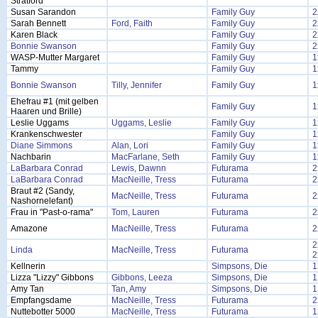
Stratford
Susan Sarandon
Family Guy
2
Sarah Bennett
Ford, Faith
Family Guy
2
Karen Black
Family Guy
2
Bonnie Swanson
Family Guy
2
WASP-Mutter Margaret
Family Guy
1
Tammy
Family Guy
1
Bonnie Swanson
Tilly, Jennifer
Family Guy
1
Ehefrau #1 (mit gelben
Family Guy
1
Haaren und Brille)
Leslie Uggams
Uggams, Leslie
Family Guy
1
Krankenschwester
Family Guy
1
Diane Simmons
Alan, Lori
Family Guy
1
Nachbarin
MacFarlane, Seth
Family Guy
1
LaBarbara Conrad
Lewis, Dawnn
Futurama
2
LaBarbara Conrad
MacNeille, Tress
Futurama
2
Braut #2 (Sandy,
MacNeille, Tress
Futurama
2
Nashornelefant)
Frau in "Past-o-rama"
Tom, Lauren
Futurama
2
Amazone
MacNeille, Tress
Futurama
2
2
Linda
MacNeille, Tress
Futurama
2
Kellnerin
Simpsons, Die
1
Lizza "Lizzy" Gibbons
Gibbons, Leeza
Simpsons, Die
1
Amy Tan
Tan, Amy
Simpsons, Die
1
Empfangsdame
MacNeille, Tress
Futurama
2
Nuttebotter 5000
MacNeille, Tress
Futurama
1