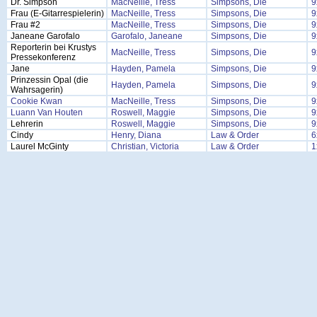
Dr. Simpson
MacNeille, Tress
Simpsons, Die
9
Frau (E-Gitarrespielerin)
MacNeille, Tress
Simpsons, Die
9
Frau #2
MacNeille, Tress
Simpsons, Die
9
Janeane Garofalo
Garofalo, Janeane
Simpsons, Die
9
Reporterin bei Krustys
MacNeille, Tress
Simpsons, Die
9
Pressekonferenz
Jane
Hayden, Pamela
Simpsons, Die
9
Prinzessin Opal (die
Hayden, Pamela
Simpsons, Die
9
Wahrsagerin)
Cookie Kwan
MacNeille, Tress
Simpsons, Die
9
Luann Van Houten
Roswell, Maggie
Simpsons, Die
9
Lehrerin
Roswell, Maggie
Simpsons, Die
9
Cindy
Henry, Diana
Law & Order
6
Laurel McGinty
Christian, Victoria
Law & Order
1