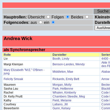
Suche
Hauptrollen:
Übersicht
Folgen
Beides
Kleinstr
Folgencodes:
aus
ein
Darstell
Andrea Wick
als Synchronsprecher
Rolle
Darsteller
Serien
Liv
Booth, Lindy
4400 
Akte X
Margi Kleinjan
Benson-Landes, Wendy
des F
Mary Elizabeth "M.E." O'Brien -
Middleton, Mae
Alaba
jung
Felicity Smoak
Rickards, Emily Bett
Arrow
Maureen
Morgan, Molly
Becke
Sasha Lau
Park, Hettienne
Blackl
Rachel
Whalen, Kimberly
Code 
Dr. Kelly Pruitt
Chambers Steedle, Meg
Code 
Kathy
Field, Melanie
Code 
Courtney
Latiano, Jill
Commu
Bewerberin
Gunn, Kelsey
Commu