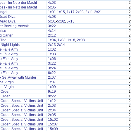
es - Im Netz der Macht
4x03
2
es - Im Netz der Macht
5x05
2
Angel
1x01
-
1x15
,
1x17
-
2x08
,
2x11
-
2x21
2
Dead Diva
4x08
2
Dead Diva
5x01
-
5x02
,
5x13
2
er Bowling-Anwalt
3x22
2
rise
4x14
2
g Carter
2x12
2
 The
1x04
,
1x08
,
1x18
,
2x08
2
 Night Lights
2x13
-
2x14
2
le Fälle Amy
1x02
1
le Fälle Amy
1x03
1
le Fälle Amy
1x06
1
le Fälle Amy
3x22
2
le Fälle Amy
3x24
2
le Fälle Amy
6x22
2
o Get Away with Murder
2x07
2
he Virgin
1x07
2
he Virgin
1x09
2
 Order
9x19
1
 Order
9x22
1
Order: Special Victims Unit
1x12
2
Order: Special Victims Unit
2x03
2
Order: Special Victims Unit
2x04
2
Order: Special Victims Unit
2x05
2
Order: Special Victims Unit
15x02
2
Order: Special Victims Unit
15x07
2
Order: Special Victims Unit
15x09
2