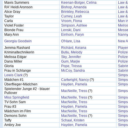
Mavis Summers
Keenan-Bolger, Celina
Law & 
RA' Heidi Aronson
Bishop, Amanda
Law & 
Alice Gray
Brinkley, Rebecca
Law & 
Taylor
Curney, Leah
Law & 
Carla
Vroom, Fiona
Man in
Violet Foster
Simpson, Ashlee
Melro
Blonde Frau
Lenski, Dani
Messe
Mary Ann
Einhorn, Faryn
Nanny
Georgia Goodwin
O'Hare, Lisa
New A
Jemma Rashard
Richàrd, Keiana
Player
Kriminaltechnikerin
Butiu, Melody
Polize
Melissa Edgar
Sky, Jennifer
Polize
Dana Miller
Gum, Marjie
Polize
Gloria
Pope, Tressa
Sabrin
Frau in Schlange
McCoy, Sandra
Sabrin
Lewis Clark
(?)
Simps
Mädchen #1
Cartwright, Nancy
(?)
Simps
Überflieger-Mädchen
Hayden, Pamela
Simps
Spielender Junge #2 - blauer
MacNeille, Tress
(?)
Simps
Pullover
Miss Springfield
MacNeille, Tress
(?)
Simps
TV-Sohn Sam
MacNeille, Tress
Simps
Frau #3
Hayden, Pamela
Simps
Mädchen im Film
MacNeille, Tress
Simps
Demons Sohn
MacNeille, Tress
(?)
Simps
Taffy
Schaal, Kristen
Simps
Ambry Joe
Hayden, Pamela
Simps