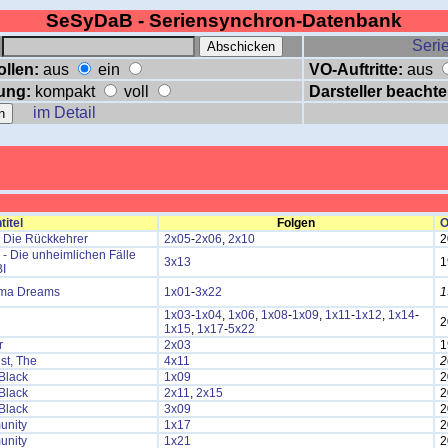
SeSyDaB - Seriensynchron-Datenbank
:
Serie
ollen:
aus
ein
VO-Auftritte:
aus
ung:
kompakt
voll
Darsteller beachte
im Detail
titel
Folgen
O
- Die Rückkehrer
2x05
-
2x06
,
2x10
2
 - Die unheimlichen Fälle
3x13
1
BI
ma Dreams
1x01
-
3x22
1
1x03
-
1x04
,
1x06
,
1x08
-
1x09
,
1x11
-
1x12
,
1x14
-
2
1x15
,
1x17
-
5x22
r
2x03
1
ist, The
4x11
2
Black
1x09
2
Black
2x11
,
2x15
2
Black
3x09
2
nity
1x17
2
nity
1x21
2