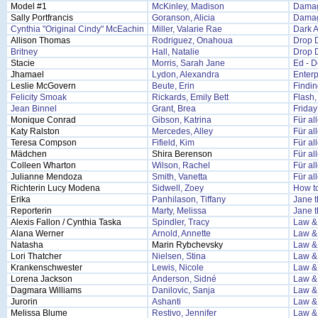
Model #1
McKinley, Madison
Damag
Sally Portfrancis
Goranson, Alicia
Damag
Cynthia "Original Cindy" McEachin
Miller, Valarie Rae
Dark 
Allison Thomas
Rodriguez, Onahoua
Drop 
Britney
Hall, Natalie
Drop 
Stacie
Morris, Sarah Jane
Ed - D
Jhamael
Lydon, Alexandra
Enterp
Leslie McGovern
Beute, Erin
Findin
Felicity Smoak
Rickards, Emily Bett
Flash,
Jean Binnel
Grant, Brea
Friday
Monique Conrad
Gibson, Katrina
Für al
Katy Ralston
Mercedes, Alley
Für al
Teresa Compson
Fifield, Kim
Für al
Mädchen
Shira Berenson
Für al
Colleen Wharton
Wilson, Rachel
Für al
Julianne Mendoza
Smith, Vanetta
Für al
Richterin Lucy Modena
Sidwell, Zoey
How t
Erika
Panhilason, Tiffany
Jane t
Reporterin
Marty, Melissa
Jane t
Alexis Fallon / Cynthia Taska
Spindler, Tracy
Law &
Alana Werner
Arnold, Annette
Law &
Natasha
Marin Rybchevsky
Law & 
Lori Thatcher
Nielsen, Stina
Law & 
Krankenschwester
Lewis, Nicole
Law & 
Lorena Jackson
Anderson, Sidné
Law & 
Dagmara Williams
Danilovic, Sanja
Law & 
Jurorin
Ashanti
Law & 
Melissa Blume
Restivo, Jennifer
Law & 