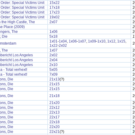
Order: Special Victims Unit
15x22
2
Order: Special Victims Unit
17x18
2
Order: Special Victims Unit
17x23
2
Order: Special Victims Unit
19x02
2
 the High Castle, The
2x07
2
se Place (2009)
2
ngers, The
1x06
2
, Die
5x18
1
1x01
-
1x04
,
1x06
-
1x07
,
1x09
-
1x10
,
1x12
,
1x15
,
msterdam
2
1x22
-
2x02
, The
1x07
2
ibericht Los Angeles
2x02
2
ibericht Los Angeles
2x04
2
ibericht Los Angeles
2x10
2
a - Total verhext!
5x05
2
a - Total verhext!
7x09
2
ons, Die
21x13
(?)
2
ons, Die
21x15
2
ons, Die
21x15
2
ons, Die
21x18
2
ons, Die
21x20
2
ons, Die
22x12
2
ons, Die
22x13
2
ons, Die
22x17
2
ons, Die
22x18
2
ons, Die
22x20
2
ons, Die
22x21
(?)
2