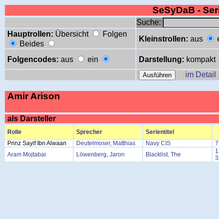
SeSyDaB - Se
Suche:
Hauptrollen:
Übersicht
Folgen
Kleinstrollen:
aus
Beides
Folgencodes:
aus
ein
Darstellung:
kompakt
im Detail
Amir Arison
als Darsteller
Rolle
Sprecher
Serientitel
Prinz Sayif Ibn Alwaan
Deutelmoser, Matthias
Navy CIS
7
1
Aram Mojtabai
Löwenberg, Jaron
Blacklist, The
3