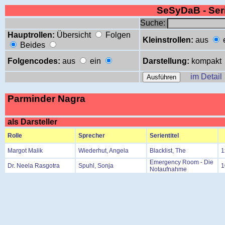
SeSyDaB - Se
Suche:
Hauptrollen:
Übersicht
Folgen
Kleinstrollen:
aus
Beides
Folgencodes:
aus
ein
Darstellung:
kompakt
im Detail
Parminder Nagra
als Darsteller
Rolle
Sprecher
Serientitel
Margot Malik
Wiederhut, Angela
Blacklist, The
1
Emergency Room - Die
Dr. Neela Rasgotra
Spuhl, Sonja
1
Notaufnahme