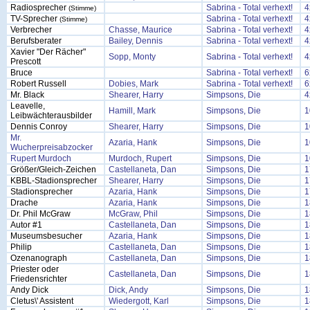
Radiosprecher
Sabrina - Total verhext!
4
(Stimme)
TV-Sprecher
Sabrina - Total verhext!
4
(Stimme)
Verbrecher
Chasse, Maurice
Sabrina - Total verhext!
4
Berufsberater
Bailey, Dennis
Sabrina - Total verhext!
4
Xavier "Der Rächer"
Sopp, Monty
Sabrina - Total verhext!
4
Prescott
Bruce
Sabrina - Total verhext!
6
Robert Russell
Dobies, Mark
Sabrina - Total verhext!
6
Mr. Black
Shearer, Harry
Simpsons, Die
4
Leavelle,
Hamill, Mark
Simpsons, Die
1
Leibwächterausbilder
Dennis Conroy
Shearer, Harry
Simpsons, Die
1
Mr.
Azaria, Hank
Simpsons, Die
1
Wucherpreisabzocker
Rupert Murdoch
Murdoch, Rupert
Simpsons, Die
1
Größer/Gleich-Zeichen
Castellaneta, Dan
Simpsons, Die
1
KBBL-Stadionsprecher
Shearer, Harry
Simpsons, Die
1
Stadionsprecher
Azaria, Hank
Simpsons, Die
1
Drache
Azaria, Hank
Simpsons, Die
1
Dr. Phil McGraw
McGraw, Phil
Simpsons, Die
1
Autor #1
Castellaneta, Dan
Simpsons, Die
1
Museumsbesucher
Azaria, Hank
Simpsons, Die
1
Philip
Castellaneta, Dan
Simpsons, Die
1
Ozenanograph
Castellaneta, Dan
Simpsons, Die
1
Priester oder
Castellaneta, Dan
Simpsons, Die
1
Friedensrichter
Andy Dick
Dick, Andy
Simpsons, Die
1
Cletus\' Assistent
Wiedergott, Karl
Simpsons, Die
1