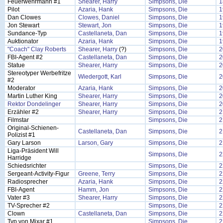
Feuerwehrmann #1
Shearer, Harry
Simpsons, Die
1
Pilot
Azaria, Hank
Simpsons, Die
1
Dan Clowes
Clowes, Daniel
Simpsons, Die
1
Jon Stewart
Stewart, Jon
Simpsons, Die
1
Sundance-Typ
Castellaneta, Dan
Simpsons, Die
1
Auktionator
Azaria, Hank
Simpsons, Die
1
"Coach" Clay Roberts
Shearer, Harry
(?)
Simpsons, Die
2
FBI-Agent #2
Castellaneta, Dan
Simpsons, Die
2
Statue
Shearer, Harry
Simpsons, Die
2
Stereotyper Werbefritze
Wiedergott, Karl
Simpsons, Die
2
#2
Moderator
Azaria, Hank
Simpsons, Die
2
Martin Luther King
Shearer, Harry
Simpsons, Die
2
Rektor Dondelinger
Shearer, Harry
Simpsons, Die
2
Erzähler #2
Shearer, Harry
Simpsons, Die
2
Filmstar
Simpsons, Die
2
Original-Schienen-
Castellaneta, Dan
Simpsons, Die
2
Polizist #1
Gary Larson
Larson, Gary
Simpsons, Die
2
Liga-Präsident Will
Simpsons, Die
2
Harridge
Schiedsrichter
Simpsons, Die
2
Sergeant-Activity-Figur
Greene, Terry
Simpsons, Die
2
Radiosprecher
Azaria, Hank
Simpsons, Die
2
FBI-Agent
Hamm, Jon
Simpsons, Die
2
Vater #3
Shearer, Harry
Simpsons, Die
2
TV-Sprecher #2
Simpsons, Die
2
Clown
Castellaneta, Dan
Simpsons, Die
2
Typ von Mixar #1
Simpsons, Die
2