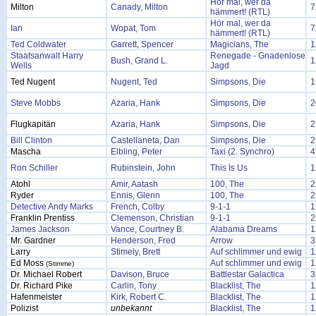
Hör mal, wer da
Milton
Canady, Milton
7
hämmert! (RTL)
Hör mal, wer da
Ian
Wopat, Tom
7
hämmert! (RTL)
Ted Coldwater
Garrett, Spencer
Magicians, The
1
Staatsanwalt Harry
Renegade - Gnadenlose
Bush, Grand L.
1
Wells
Jagd
Ted Nugent
Nugent, Ted
Simpsons, Die
1
Steve Mobbs
Azaria, Hank
Simpsons, Die
2
Flugkapitän
Azaria, Hank
Simpsons, Die
2
Bill Clinton
Castellaneta, Dan
Simpsons, Die
2
Mascha
Elbling, Peter
Taxi (2. Synchro)
4
Ron Schiller
Rubinstein, John
This Is Us
1
Atohl
Amir, Aatash
100, The
2
Ryder
Ennis, Glenn
100, The
2
Detective Andy Marks
French, Colby
9-1-1
1
Franklin Prentiss
Clemenson, Christian
9-1-1
2
James Jackson
Vance, Courtney B.
Alabama Dreams
1
Mr. Gardner
Henderson, Fred
Arrow
3
Larry
Stimely, Brett
Auf schlimmer und ewig
1
Ed Moss
Auf schlimmer und ewig
1
(Stimme)
Dr. Michael Robert
Davison, Bruce
Battlestar Galactica
3
Dr. Richard Pike
Carlin, Tony
Blacklist, The
1
Hafenmeister
Kirk, Robert C.
Blacklist, The
1
Polizist
unbekannt
Blacklist, The
1