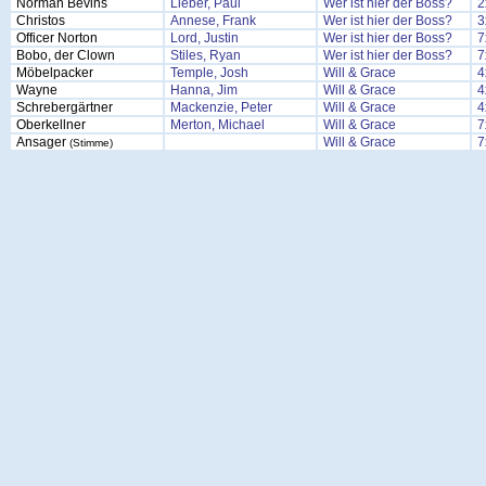
Norman Bevins
Lieber, Paul
Wer ist hier der Boss?
2
Christos
Annese, Frank
Wer ist hier der Boss?
3
Officer Norton
Lord, Justin
Wer ist hier der Boss?
7
Bobo, der Clown
Stiles, Ryan
Wer ist hier der Boss?
7
Möbelpacker
Temple, Josh
Will & Grace
4
Wayne
Hanna, Jim
Will & Grace
4
Schrebergärtner
Mackenzie, Peter
Will & Grace
4
Oberkellner
Merton, Michael
Will & Grace
7
Ansager
Will & Grace
7
(Stimme)