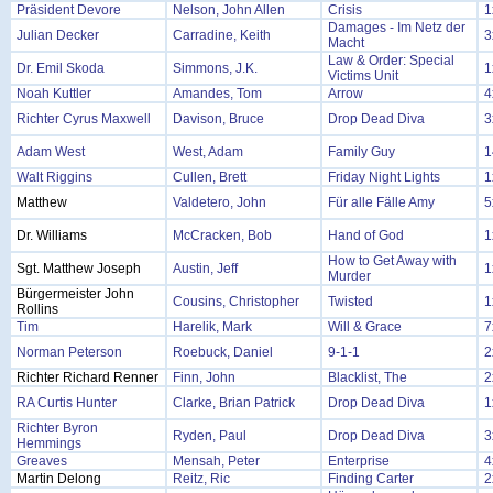
Präsident Devore
Nelson, John Allen
Crisis
1
Damages - Im Netz der
Julian Decker
Carradine, Keith
3
Macht
Law & Order: Special
Dr. Emil Skoda
Simmons, J.K.
1
Victims Unit
Noah Kuttler
Amandes, Tom
Arrow
4
Richter Cyrus Maxwell
Davison, Bruce
Drop Dead Diva
3
Adam West
West, Adam
Family Guy
1
Walt Riggins
Cullen, Brett
Friday Night Lights
1
Matthew
Valdetero, John
Für alle Fälle Amy
5
Dr. Williams
McCracken, Bob
Hand of God
1
How to Get Away with
Sgt. Matthew Joseph
Austin, Jeff
1
Murder
Bürgermeister John
Cousins, Christopher
Twisted
1
Rollins
Tim
Harelik, Mark
Will & Grace
7
Norman Peterson
Roebuck, Daniel
9-1-1
2
Richter Richard Renner
Finn, John
Blacklist, The
2
RA Curtis Hunter
Clarke, Brian Patrick
Drop Dead Diva
1
Richter Byron
Ryden, Paul
Drop Dead Diva
3
Hemmings
Greaves
Mensah, Peter
Enterprise
4
Martin Delong
Reitz, Ric
Finding Carter
2