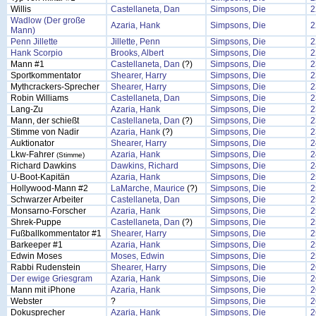
Willis
Castellaneta, Dan
Simpsons, Die
2
Wadlow (Der große
Azaria, Hank
Simpsons, Die
2
Mann)
Penn Jillette
Jillette, Penn
Simpsons, Die
2
Hank Scorpio
Brooks, Albert
Simpsons, Die
2
Mann #1
Castellaneta, Dan
(?)
Simpsons, Die
2
Sportkommentator
Shearer, Harry
Simpsons, Die
2
Mythcrackers-Sprecher
Shearer, Harry
Simpsons, Die
2
Robin Williams
Castellaneta, Dan
Simpsons, Die
2
Lang-Zu
Azaria, Hank
Simpsons, Die
2
Mann, der schießt
Castellaneta, Dan
(?)
Simpsons, Die
2
Stimme von Nadir
Azaria, Hank
(?)
Simpsons, Die
2
Auktionator
Shearer, Harry
Simpsons, Die
2
Lkw-Fahrer
Azaria, Hank
Simpsons, Die
2
(Stimme)
Richard Dawkins
Dawkins, Richard
Simpsons, Die
2
U-Boot-Kapitän
Azaria, Hank
Simpsons, Die
2
Hollywood-Mann #2
LaMarche, Maurice
(?)
Simpsons, Die
2
Schwarzer Arbeiter
Castellaneta, Dan
Simpsons, Die
2
Monsarno-Forscher
Azaria, Hank
Simpsons, Die
2
Shrek-Puppe
Castellaneta, Dan
(?)
Simpsons, Die
2
Fußballkommentator #1
Shearer, Harry
Simpsons, Die
2
Barkeeper #1
Azaria, Hank
Simpsons, Die
2
Edwin Moses
Moses, Edwin
Simpsons, Die
2
Rabbi Rudenstein
Shearer, Harry
Simpsons, Die
2
Der ewige Griesgram
Azaria, Hank
Simpsons, Die
2
Mann mit iPhone
Azaria, Hank
Simpsons, Die
2
Webster
?
Simpsons, Die
2
Dokusprecher
Azaria, Hank
Simpsons, Die
2