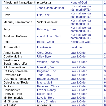
Priester mit franz. Akzent
unbekannt
Hand of God
1
Hör mal, wer da
Rick
Jones, John Marshall
1
hämmert! (RTL)
Hör mal, wer da
Dave
Fitts, Rick
6
hämmert! (RTL)
Hör mal, wer da
Manuel, Kameramann
Victor Gonzalez
6
hämmert! (RTL)
Hör mal, wer da
Jerry
Pillsbury, Drew
6
hämmert! (RTL)
Hör mal, wer da
Todd von Hoffman
von Hoffman, Todd
8
hämmert! (RTL)
Peter
Bierko, Craig
Kevin Can Wait
1
Al Freundlich
Franken, Al
LateLine
Angel Suarez
Corti, Jesse
Law & Order
1
Cookie Molina
Utley, Byron
Law & Order
1
Westbrook -
Weldon, Charles
Law & Order
1
Bewährungshelfer
Pflichtverteidiger
Mantello, Joe
Law & Order
2
RA Gary Lowenthal
Bogosian, Eric
Law & Order
3
Reverend Ott
Todd, Tony
Law & Order
4
Det. Frank Pembleton
Braugher, Andre
Law & Order
6
Detective auf Revier
Myers, Matt
Law & Order
6
Jackson
Patterson, Chuck
Law & Order
6
Hausmeister
Frazier, Randy
Law & Order
6
Henry H. Harp
Reilly, Luke
Law & Order
7
Mr. Hemmerick
Lovelle, Herb
Law & Order
8
Mr. Shuster
Levin, Charles
Law & Order
8
Polizist #1
unbekannt
Law & Order
8