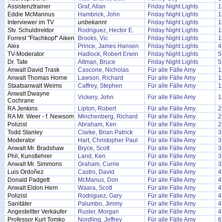
Assistenztrainer
Graf, Allan
Friday Night Lights
1
Eddie McMannus
Hambrick, John
Friday Night Lights
1
Interviewer im TV
unbekannt
Friday Night Lights
1
Stv. Schuldirektor
Rodriguez, Hector E.
Friday Night Lights
1
Forrest "Flachkopf" Aiken
Brooks, Vic
Friday Night Lights
1
Alex
Prince, James Hansen
Friday Night Lights
4
TV-Moderator
Hadlock, Robert Erwin
Friday Night Lights
5
Dr. Tate
Altman, Bruce
Friday Night Lights
5
Anwalt David Trask
Cascone, Nicholas
Für alle Fälle Amy
1
Anwalt Thomas Horne
Lawson, Richard
Für alle Fälle Amy
1
Staatsanwalt Weims
Caffrey, Stephen
Für alle Fälle Amy
1
Anwalt Dwayne
Vickery, John
Für alle Fälle Amy
1
Cochrane
RA Jenkins
Lipton, Robert
Für alle Fälle Amy
2
RA Mr. Weer - f. Newsom
Minchenberg, Richard
Für alle Fälle Amy
2
Polizist
Abraham, Ken
Für alle Fälle Amy
2
Todd Stanley
Clarke, Brian Patrick
Für alle Fälle Amy
3
Moderator
Hart, Christopher Paul
Für alle Fälle Amy
3
Anwalt Mr. Bradshaw
Bryce, Scott
Für alle Fälle Amy
3
Phil, Kunstlehrer
Land, Ken
Für alle Fälle Amy
3
Anwalt Mr. Simmons
Graham, Currie
Für alle Fälle Amy
3
Luis Ordoñez
Castro, David
Für alle Fälle Amy
4
Donald Padgett
McManus, Don
Für alle Fälle Amy
4
Anwalt Eldon Hern
Waara, Scott
Für alle Fälle Amy
4
Polizist
Rodriguez, Gary
Für alle Fälle Amy
4
Sanitäter
Palumbo, Jimmy
Für alle Fälle Amy
4
Angestellter Verkäufer
Rusler, Morgan
Für alle Fälle Amy
4
Professor Kurt Tomko
Nordling, Jeffrey
Für alle Fälle Amy
6