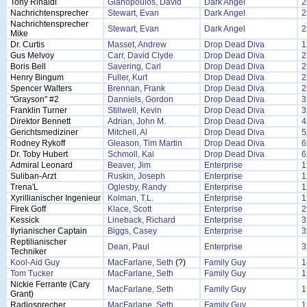
Tony Rinaldi
Gianopoulos, David
Dark Angel
2
Nachrichtensprecher
Stewart, Evan
Dark Angel
2
Nachrichtensprecher
Stewart, Evan
Dark Angel
2
Mike
Dr. Curtis
Masset, Andrew
Drop Dead Diva
1
Gus Melvoy
Carr, David Clyde
Drop Dead Diva
2
Boris Bell
Savering, Carl
Drop Dead Diva
2
Henry Bingum
Fuller, Kurt
Drop Dead Diva
2
Spencer Walters
Brennan, Frank
Drop Dead Diva
2
"Grayson" #2
Danniels, Gordon
Drop Dead Diva
3
Franklin Turner
Stillwell, Kevin
Drop Dead Diva
3
Direktor Bennett
Adrian, John M.
Drop Dead Diva
4
Gerichtsmediziner
Mitchell, Al
Drop Dead Diva
5
Rodney Rykoff
Gleason, Tim Martin
Drop Dead Diva
6
Dr. Toby Hubert
Schmoll, Kai
Drop Dead Diva
6
Admiral Leonard
Beaver, Jim
Enterprise
1
Suliban-Arzt
Ruskin, Joseph
Enterprise
1
Trena'L
Oglesby, Randy
Enterprise
1
Xyrillianischer Ingenieur
Kolman, T.L.
Enterprise
1
Firek Goff
Klace, Scott
Enterprise
2
Kessick
Lineback, Richard
Enterprise
3
Ilyrianischer Captain
Biggs, Casey
Enterprise
3
Reptilianischer
Dean, Paul
Enterprise
3
Techniker
Kool-Aid Guy
MacFarlane, Seth
(?)
Family Guy
1
Tom Tucker
MacFarlane, Seth
Family Guy
1
Nickie Ferrante (Cary
MacFarlane, Seth
Family Guy
1
Grant)
Radiosprecher
MacFarlane, Seth
Family Guy
1