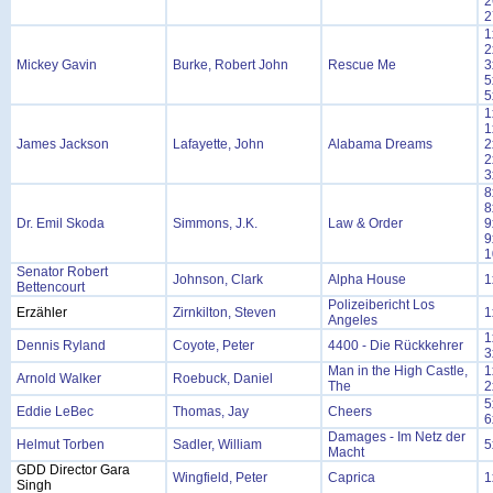
2
2
1
2
Mickey Gavin
Burke, Robert John
Rescue Me
3
5
5
1
1
James Jackson
Lafayette, John
Alabama Dreams
2
2
3
8
8
Dr. Emil Skoda
Simmons, J.K.
Law & Order
9
9
1
Senator Robert
Johnson, Clark
Alpha House
1
Bettencourt
Polizeibericht Los
Erzähler
Zirnkilton, Steven
1
Angeles
1
Dennis Ryland
Coyote, Peter
4400 - Die Rückkehrer
3
Man in the High Castle,
1
Arnold Walker
Roebuck, Daniel
The
2
5
Eddie LeBec
Thomas, Jay
Cheers
6
Damages - Im Netz der
Helmut Torben
Sadler, William
5
Macht
GDD Director Gara
Wingfield, Peter
Caprica
1
Singh