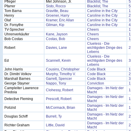
Pfleger
Mel Johnson, Jr.
Blacklist, The
5
Pfarrer
Sisto, Rocco
Blacklist, The
5
Tom Barna
Gravitte, Beau
Caroline in the City
1
Henry
Groener, Harry
Caroline in the City
2
Olaf
Kramer, Eric Allan
Caroline in the City
3
Dr. Forsythe
Gilman, Kip
Caroline in the City
4
TV-Sprecher
Cheers
1
Uhrenverkäufer
Kane, Jayson
Cheers
1
Bob Costas
Costas, Bob
Cheers
1
Clueless - Die
Robert
Davies, Lane
wichtigsten Dinge des
2
Lebens
Clueless - Die
Ed
Scannell, Kevin
wichtigsten Dinge des
3
Lebens
John Harris
Cousins, Christopher
Code Black
1
Dr. Dimitri Volkov
Murphy, Timothy V.
Code Black
2
Marshall Barnes
Garrett, Spencer
Code Black
3
George Stayner
Nappo, Tony
Conviction
1
Campleiter Lawrence
Damages - Im Netz der
Clohessy, Robert
1
Predoia
Macht
Damages - Im Netz der
Detective Fleming
Prescott, Robert
1
Macht
Damages - Im Netz der
Polizist
McCormack, Brian
1
Macht
Damages - Im Netz der
Douglas Schiff
Burrell, Ty
2
Macht
Damages - Im Netz der
Richter Graham
Little, David
2
Macht