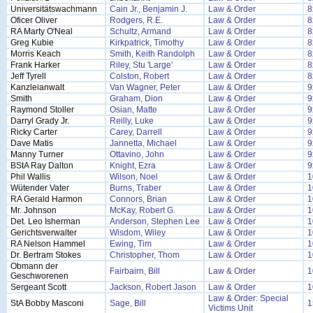
Universitätswachmann
Cain Jr., Benjamin J.
Law & Order
8
Oficer Oliver
Rodgers, R.E.
Law & Order
8
RA Marty O'Neal
Schultz, Armand
Law & Order
8
Greg Kubie
Kirkpatrick, Timothy
Law & Order
8
Morris Keach
Smith, Keith Randolph
Law & Order
8
Frank Harker
Riley, Stu 'Large'
Law & Order
8
Jeff Tyrell
Colston, Robert
Law & Order
8
Kanzleianwalt
Van Wagner, Peter
Law & Order
9
Smith
Graham, Dion
Law & Order
9
Raymond Stoller
Osian, Matte
Law & Order
9
Darryl Grady Jr.
Reilly, Luke
Law & Order
9
Ricky Carter
Carey, Darrell
Law & Order
9
Dave Matis
Jannetta, Michael
Law & Order
9
Manny Turner
Ottavino, John
Law & Order
9
BStA Ray Dalton
Knight, Ezra
Law & Order
9
Phil Wallis
Wilson, Noel
Law & Order
1
Wütender Vater
Burns, Traber
Law & Order
1
RA Gerald Harmon
Connors, Brian
Law & Order
1
Mr. Johnson
McKay, Robert G.
Law & Order
1
Det. Leo Isherman
Anderson, Stephen Lee
Law & Order
1
Gerichtsverwalter
Wisdom, Wiley
Law & Order
1
RA Nelson Hammel
Ewing, Tim
Law & Order
1
Dr. Bertram Stokes
Christopher, Thom
Law & Order
1
Obmann der
Fairbairn, Bill
Law & Order
1
Geschworenen
Sergeant Scott
Jackson, Robert Jason
Law & Order
1
Law & Order: Special
StA Bobby Masconi
Sage, Bill
1
Victims Unit