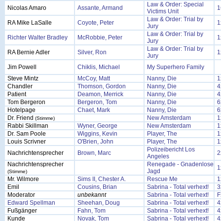
Law & Order: Special
Nicolas Amaro
Assante, Armand
1
Victims Unit
Law & Order: Trial by
RA Mike LaSalle
Coyote, Peter
1
Jury
Law & Order: Trial by
Richter Walter Bradley
McRobbie, Peter
1
Jury
Law & Order: Trial by
RA Bernie Adler
Silver, Ron
1
Jury
Jim Powell
Chiklis, Michael
My Superhero Family
Steve Mintz
McCoy, Matt
Nanny, Die
1
Chandler
Thomson, Gordon
Nanny, Die
4
Patient
Deamon, Merrick
Nanny, Die
4
Tom Bergeron
Bergeron, Tom
Nanny, Die
6
Hotelpage
Chaet, Mark
Nanny, Die
6
Dr. Friend
New Amsterdam
1
(Stimme)
Rabbi Skillman
Wyner, George
New Amsterdam
1
Dr. Sam Poole
Wiggins, Kevin
Player, The
1
Louis Scrivner
O'Brien, John
Player, The
1
Polizeibericht Los
Nachrichtensprecher
Brown, Marc
2
Angeles
Nachrichtensprecher
Renegade - Gnadenlose
1
Jagd
(Stimme)
Mr. Wilmore
Sims II, Chester A.
Rescue Me
1
Emil
Cousins, Brian
Sabrina - Total verhext!
3
Moderator
unbekannt
Sabrina - Total verhext!
F
Edward Spellman
Sheehan, Doug
Sabrina - Total verhext!
4
Fußgänger
Fahn, Tom
Sabrina - Total verhext!
4
Kunde
Novak, Tom
Sabrina - Total verhext!
4