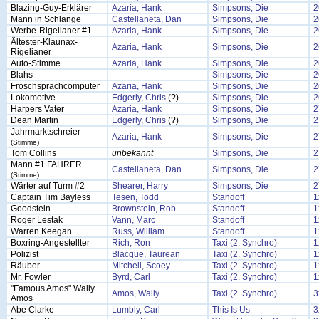
Blazing-Guy-Erklärer
Azaria, Hank
Simpsons, Die
2
Mann in Schlange
Castellaneta, Dan
Simpsons, Die
2
Werbe-Rigelianer #1
Azaria, Hank
Simpsons, Die
2
Ältester-Klaunax-
Azaria, Hank
Simpsons, Die
2
Rigelianer
Auto-Stimme
Azaria, Hank
Simpsons, Die
2
Blahs
Simpsons, Die
2
Froschsprachcomputer
Azaria, Hank
Simpsons, Die
2
Lokomotive
Edgerly, Chris
(?)
Simpsons, Die
2
Harpers Vater
Azaria, Hank
Simpsons, Die
2
Dean Martin
Edgerly, Chris
(?)
Simpsons, Die
2
Jahrmarktschreier
Azaria, Hank
Simpsons, Die
2
(Stimme)
Tom Collins
unbekannt
Simpsons, Die
2
Mann #1 FAHRER
Castellaneta, Dan
Simpsons, Die
2
(Stimme)
Wärter auf Turm #2
Shearer, Harry
Simpsons, Die
2
Captain Tim Bayless
Tesen, Todd
Standoff
1
Goodstein
Brownstein, Rob
Standoff
1
Roger Lestak
Vann, Marc
Standoff
1
Warren Keegan
Russ, William
Standoff
1
Boxring-Angestellter
Rich, Ron
Taxi (2. Synchro)
1
Polizist
Blacque, Taurean
Taxi (2. Synchro)
1
Räuber
Mitchell, Scoey
Taxi (2. Synchro)
1
Mr. Fowler
Byrd, Carl
Taxi (2. Synchro)
1
"Famous Amos" Wally
Amos, Wally
Taxi (2. Synchro)
3
Amos
Abe Clarke
Lumbly, Carl
This Is Us
3