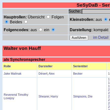
SeSyDaB - Se
Suche:
Hauptrollen:
Übersicht
Folgen
Kleinstrollen:
aus
Beides
Folgencodes:
aus
ein
Darstellung:
kompakt
im Detail
Walter von Hauff
als Synchronsprecher
Rolle
Darsteller
Serientitel
Jake Malinak
Désert, Alex
Becker
1
1
1
1
2
2
Reverend Timothy
Shearer, Harry
Simpsons, Die
2
Lovejoy
2
2
2