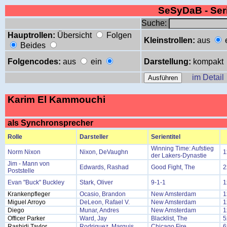
SeSyDaB - Se
Suche:
Hauptrollen:
Übersicht
Folgen
Kleinstrollen:
aus
Beides
Folgencodes:
aus
ein
Darstellung:
kompakt
im Detail
Karim El Kammouchi
als Synchronsprecher
Rolle
Darsteller
Serientitel
Winning Time: Aufstieg
Norm Nixon
Nixon, DeVaughn
1
der Lakers-Dynastie
Jim - Mann von
Edwards, Rashad
Good Fight, The
2
Poststelle
Evan "Buck" Buckley
Stark, Oliver
9-1-1
1
Krankenpfleger
Ocasio, Brandon
New Amsterdam
1
Miguel Arroyo
DeLeon, Rafael V.
New Amsterdam
1
Diego
Munar, Andres
New Amsterdam
1
Officer Parker
Ward, Jay
Blacklist, The
5
Rashidi Taylor
Rodriguez, Marquis
Chicago Fire
6