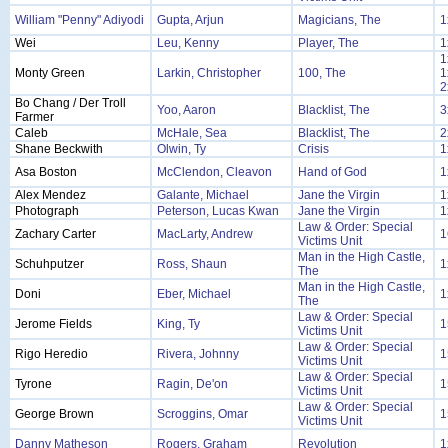
William "Penny" Adiyodi
Gupta, Arjun
Magicians, The
1
Wei
Leu, Kenny
Player, The
1
1
Monty Green
Larkin, Christopher
100, The
1
2
Bo Chang / Der Troll
Yoo, Aaron
Blacklist, The
3
Farmer
Caleb
McHale, Sea
Blacklist, The
2
Shane Beckwith
Olwin, Ty
Crisis
1
Asa Boston
McClendon, Cleavon
Hand of God
1
Alex Mendez
Galante, Michael
Jane the Virgin
1
Photograph
Peterson, Lucas Kwan
Jane the Virgin
1
Law & Order: Special
Zachary Carter
MacLarty, Andrew
1
Victims Unit
Man in the High Castle,
Schuhputzer
Ross, Shaun
1
The
Man in the High Castle,
Doni
Eber, Michael
1
The
Law & Order: Special
Jerome Fields
King, Ty
1
Victims Unit
Law & Order: Special
Rigo Heredio
Rivera, Johnny
1
Victims Unit
Law & Order: Special
Tyrone
Ragin, De'on
1
Victims Unit
Law & Order: Special
George Brown
Scroggins, Omar
1
Victims Unit
Danny Matheson
Rogers, Graham
Revolution
1