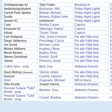
Schlägerjunge #2
Tyler Foden
Breaking In
2
Verbindungsstudent
Buchanan, Will
Friday Night Lights
5
Carroll-Park-Spieler
Bishop, Michael
Friday Night Lights
4
Dustin
Moreno, Robert John
Friday Night Lights
4
Spieler #1
unbekannt
Friday Night Lights
4
Cass
Worthy, Calum
Caprica
1
Einlasser #1
Sabongui, Patrick
Caprica
1
Ashok
Turner, Travis
Caprica
1
Carl Hodgson
Allis, Jesse Fremont
Für alle Fälle Amy
6
Diego Valdesera
PenaVega, Carlos
Für alle Fälle Amy
6
Avi Gould
Berman, Loren
Für alle Fälle Amy
6
Mickey Williams
Hughes, Omari
Für alle Fälle Amy
5
Micah Benton
Bagley, Ross
Für alle Fälle Amy
5
Steven Goodman
Rankin, Scott
Für alle Fälle Amy
5
James
Plemons, Jesse
Für alle Fälle Amy
4
3
Colliar Sims - jung
Byrd, Dan
Alabama Dreams
3
Davis Bishop
Yelchin, Anton
Für alle Fälle Amy
3
(Stimme)
Duncan
Cuadra, Ulysses
Für alle Fälle Amy
3
Elliot
Angarano, Michael
Will & Grace
3
Ollie Krumb
Joseph Hanna
Alabama Dreams
2
Percival Tullane "Tully"
Barriere, Tony
Alabama Dreams
1
Brown - jung
Percival Tullane "Tully"
Coryell, Bradley
Alabama Dreams
1
Brown - jung