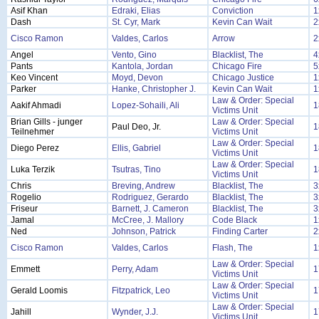
Asif Khan
Edraki, Elias
Conviction
1
Dash
St. Cyr, Mark
Kevin Can Wait
2
Cisco Ramon
Valdes, Carlos
Arrow
2
Angel
Vento, Gino
Blacklist, The
4
Pants
Kantola, Jordan
Chicago Fire
5
Keo Vincent
Moyd, Devon
Chicago Justice
1
Parker
Hanke, Christopher J.
Kevin Can Wait
1
Law & Order: Special
Aakif Ahmadi
Lopez-Sohaili, Ali
1
Victims Unit
Brian Gills - junger
Law & Order: Special
Paul Deo, Jr.
1
Teilnehmer
Victims Unit
Law & Order: Special
Diego Perez
Ellis, Gabriel
1
Victims Unit
Law & Order: Special
Luka Terzik
Tsutras, Tino
1
Victims Unit
Chris
Breving, Andrew
Blacklist, The
3
Rogelio
Rodriguez, Gerardo
Blacklist, The
3
Friseur
Barnett, J. Cameron
Blacklist, The
3
Jamal
McCree, J. Mallory
Code Black
1
Ned
Johnson, Patrick
Finding Carter
2
Cisco Ramon
Valdes, Carlos
Flash, The
1
Law & Order: Special
Emmett
Perry, Adam
1
Victims Unit
Law & Order: Special
Gerald Loomis
Fitzpatrick, Leo
1
Victims Unit
Law & Order: Special
Jahill
Wynder, J.J.
1
Victims Unit